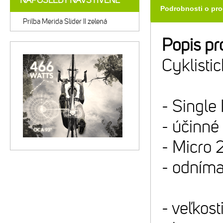
NAPOSLEDY NAVŠTÍVENÉ
Podrobnosti o pr
Prilba Merida Slider II zelená
Popis pr
Cyklistic
- Single
- účinné
- Micro 
- odníma
- veľkos