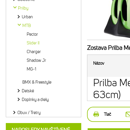
Prilby
Urban
MTB
Pector
Slider II
Zostava
Prilba Me
Charger
Shadow Jr
Názov
MG-1
Prilba Me
BMX & Freestyle
Detské
63cm)
Doplnky a diely
Obuv / Tretry
Tlač