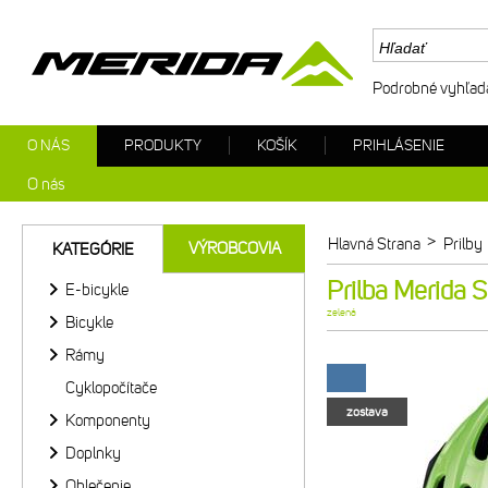
Podrobné vyhľad
O NÁS
PRODUKTY
KOŠÍK
PRIHLÁSENIE
O nás
>
Hlavná Strana
Prilby
VÝROBCOVIA
KATEGÓRIE
Prilba Merida Sl
E-bicykle
zelená
Bicykle
Rámy
Cyklopočítače
zostava
Komponenty
Doplnky
Oblečenie