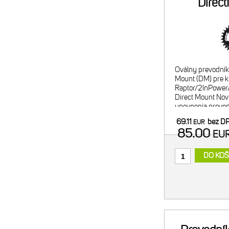
Direc
Oválny prevodník
Mount (DM) pre 
Raptor/2InPower
Direct Mount Nov
upevnenia prevod
kľuky, zároveň aj 
69.11
bez D
EUR
do sytému Direct
85.00
EU
DO KOŠ