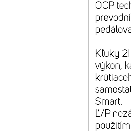
OCP tech
prevodn
pedálova
Kľuky 2I
výkon, k
krútiace
samosta
Smart.
Ľ/P nezá
použitím