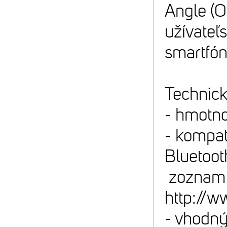
Angle (
užívateľ
smartfón
Technick
- hmotno
- kompat
Bluetoo
zoznam 
http://w
- vhodný