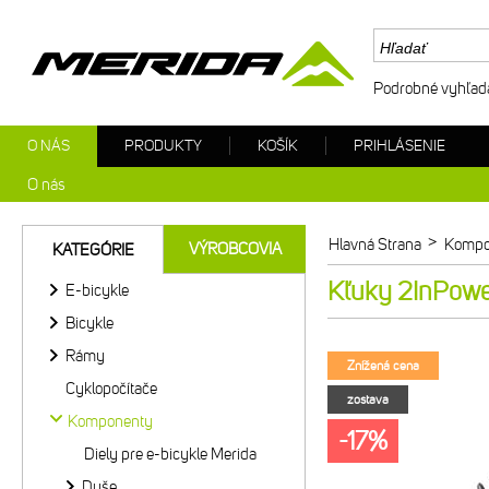
Podrobné vyhľad
O NÁS
PRODUKTY
KOŠÍK
PRIHLÁSENIE
O nás
>
Hlavná Strana
Kompo
VÝROBCOVIA
KATEGÓRIE
Kľuky 2InPowe
E-bicykle
Bicykle
Rámy
Znížená cena
Cyklopočítače
zostava
Komponenty
-17%
Diely pre e-bicykle Merida
Duše