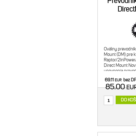
Prevodní
Direc
Oválny prevodník
Mount (DM) pre 
Raptor/2InPower
Direct Mount Nov
upevnenia prevod
kľuky, zároveň aj 
69.11
bez D
EUR
do sytému Direct
85.00
EU
DO KOŠ