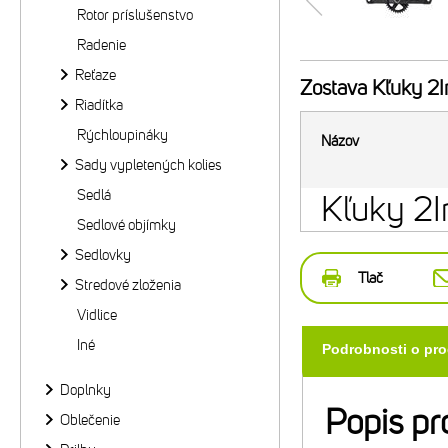
Rotor príslušenstvo
Radenie
Reťaze
Zostava
Kľuky 2I
Riadítka
Rýchloupináky
Názov
Sady vypletených kolies
Sedlá
Kľuky 2
Sedlové objímky
Sedlovky
Tlač
Stredové zloženia
Vidlice
Iné
Podrobnosti o pr
Doplnky
Popis pr
Oblečenie