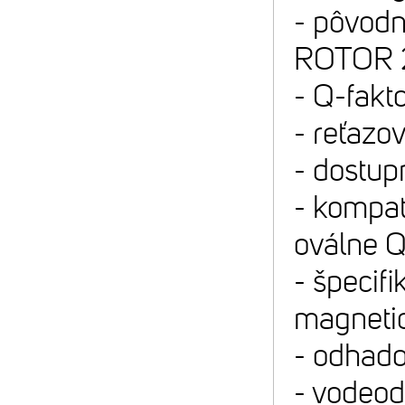
- pôvodn
ROTOR 2
- Q-fakt
- reťazo
- dostup
- kompat
oválne Q
- špecifi
magneti
- odhado
- vodeod