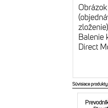
Obrázok 
(objedná
zloženie)
Balenie 
Direct M
Súvisiace produkty
Prevodní