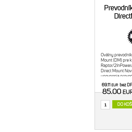
Prevodní
Direc
Oválny prevodník
Mount (DM) pre 
Raptor/2InPower
Direct Mount Nov
upevnenia prevod
kľuky, zároveň aj 
69.11
bez D
EUR
do sytému Direct
85.00
EU
DO KOŠ