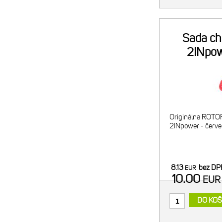
Sada ch
2INpow
Originálna ROTOR
2INpower - červe
8.13
bez DP
EUR
10.00
EU
DO KOŠ