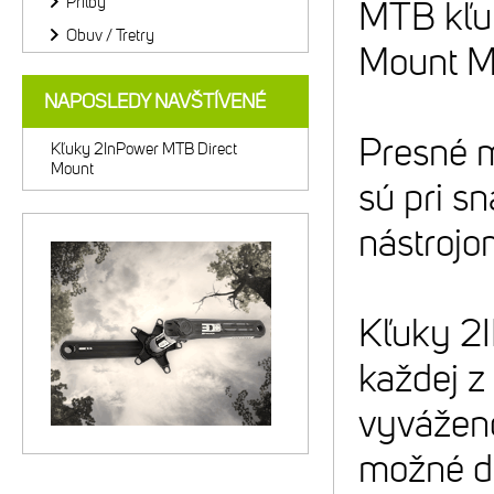
Prilby
MTB kľu
Obuv / Tretry
Mount 
NAPOSLEDY NAVŠTÍVENÉ
Presné m
Kľuky 2InPower MTB Direct
Mount
sú pri s
nástrojo
Kľuky 2I
každej z
vyváženo
možné do