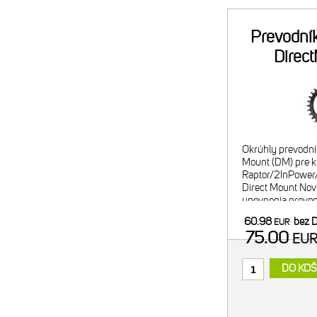
Prevodní
Direc
Okrúhly prevodní
Mount (DM) pre 
Raptor/2InPower
Direct Mount Nov
upevnenia prevod
kľuky, zároveň aj 
60.98
bez 
EUR
do sytému Direct
75.00
EU
DO KOŠ