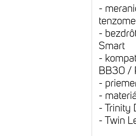
- merani
tenzomet
- bezdr
Smart
- kompat
BB30 / 
- prieme
- materi
- Trinity
- Twin L