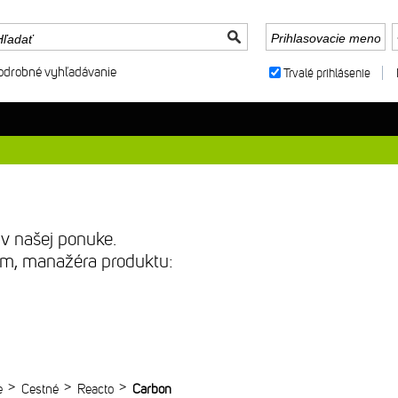
odrobné vyhľadávanie
Trvalé prihlásenie
 v našej ponuke.
sím, manažéra produktu:
>
>
>
e
Cestné
Reacto
Carbon