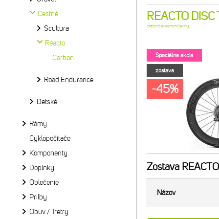
Cestné
REACTO DISC T
zlato-červeno-čierny
Scultura
Reacto
Špeciálna akcia
Carbon
zostava
Road Endurance
-45%
Detské
Rámy
Cyklopočítače
Komponenty
Zostava
REACTO D
Doplnky
Oblečenie
Názov
Prilby
Obuv / Tretry