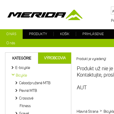
P
O NÁS
PRODUKTY
KOŠÍK
PRIHLÁSENIE
O nás
VÝROBCOVIA
KATEGÓRIE
Produkt je vyradený!
E-bicykle
Produkt už nie je
Kontaktujte, pro
Bicykle
Celoodpružené MTB
AUT
Pevné MTB
Crossové
Fitness
>
Hlavná Strana
Bicykl
Gravel