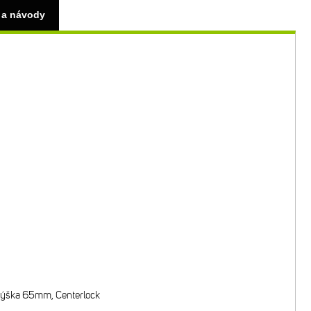
 a návody
výška 65mm, Centerlock