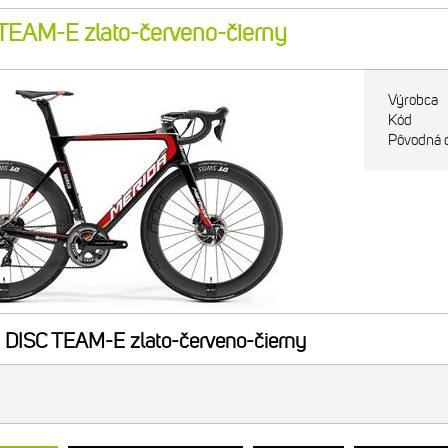
EAM-E zlato-červeno-čierny
Výrobca
Kód
Pôvodná 
ISC TEAM-E zlato-červeno-čierny