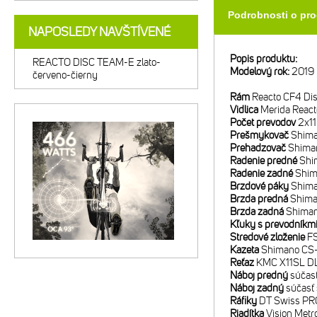
Podrobnosti o pr
NAPOSLEDY NAVŠTÍVENÉ
Popis produktu:
REACTO DISC TEAM-E zlato-
Modelový rok:
2019
červeno-čierny
Rám
Reacto CF4 Di
Vidlica
Merida React
Počet prevodov
2x11
Prešmykovač
Shima
Prehadzovač
Shiman
Radenie predné
Shim
Radenie zadné
Shim
Brzdové páky
Shima
Brzda predná
Shiman
Brzda zadná
Shiman
Kľuky s prevodníkm
Stredové zloženie
FS
Kazeta
Shimano CS-9
Reťaz
KMC X11SL D
Náboj predný
súčasť
Náboj zadný
súčasť 
Ráfiky
DT Swiss PRC
Riadítka
Vision Metr