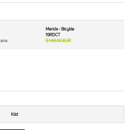
Merida - Bicykle
19RDCT
cena
9 149.00
EUR
Kód