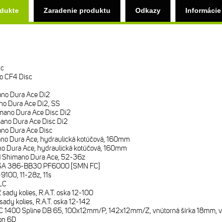
odukte
Zaradenie produktu
Odkazy
Informácie
sc
o CF4 Disc
no Dura Ace Di2
o Dura Ace Di2, SS
ano Dura Ace Disc Di2
ano Dura Ace Disc Di2
no Dura Ace Disc
o Dura Ace, hydraulická kotúčová, 160mm
o Dura Ace, hydraulická kotúčová, 160mm
i
Shimano Dura Ace, 52-36z
A 386-BB30 PF6000 [SMN FC]
100, 11-28z, 11s
LC
 sady kolies, R.A.T. oska 12-100
sady kolies, R.A.T. oska 12-142
 1400 Spline DB 65, 100x12mm/P, 142x12mm/Z, vnútorná šírka 18mm, 
on 6D