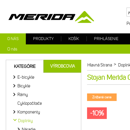
P
O NÁS
PRODUKTY
KOŠÍK
PRIHLÁSENIE
O nás
>
Hlavná Strana
Dopln
VÝROBCOVIA
KATEGÓRIE
Stojan Merida
E-bicykle
Bicykle
Rámy
Znížená cena
Cyklopočítače
-10%
Komponenty
Doplnky
Náradie