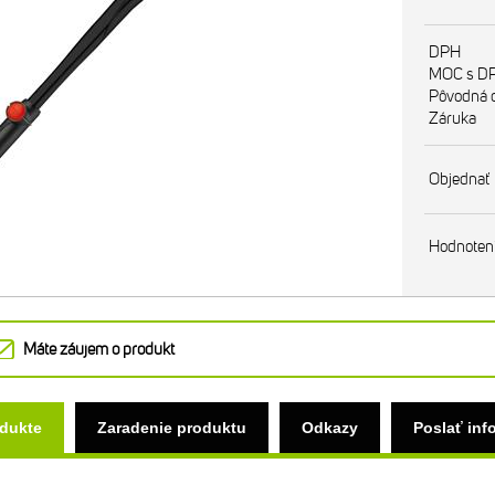
DPH
MOC s D
Pôvodná 
Záruka
Objednať
Hodnoten
Máte záujem o produkt
odukte
Zaradenie produktu
Odkazy
Poslať inf