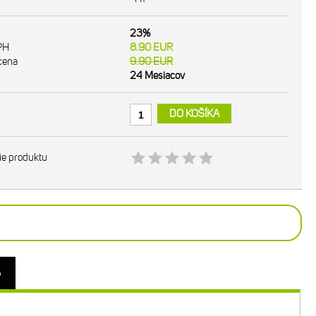
23%
PH
8.90
EUR
cena
9.90
EUR
24 Mesiacov
DO KOŠÍKA
ie produktu
o