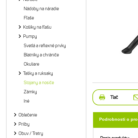
Nádoby na náradie
Fľaše
Košíky na fľašu
Pumpy
Svetlá a reflexné prvky
Blatníky a chrániče
Okuliare
Tašky a ruksaky
Stojany a nosiče
Zámky
Tlač
Iné
Oblečenie
Podrobnosti o pr
Prilby
Obuv / Tretry