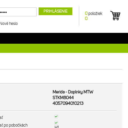
PRIHLÁSENIE
0
položiek
0
Nové heslo
Merida - Doplnky MTW
STKM8044
4057094010213
sť
sť po pobočkách
H1