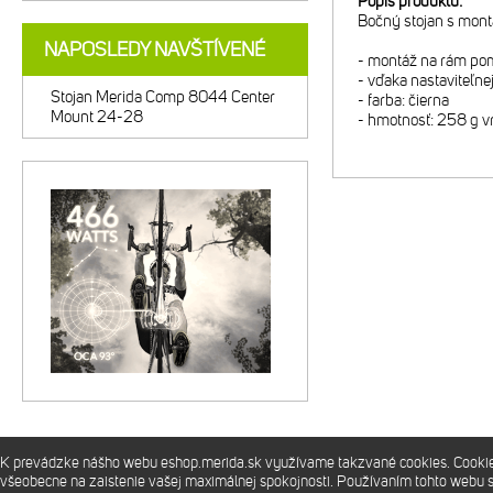
Popis produktu:
Bočný stojan s mon
NAPOSLEDY NAVŠTÍVENÉ
- montáž na rám pomo
- vďaka nastaviteľne
Stojan Merida Comp 8044 Center
- farba: čierna
Mount 24-28
- hmotnosť: 258 g v
K prevádzke nášho webu eshop.merida.sk využívame takzvané cookies. Cookies 
Prevádzkuje
Merida Slovakia s.r.o.
všeobecne na zaistenie vašej maximálnej spokojnosti. Používaním tohto webu 