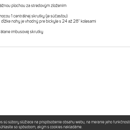
tážnou plochou za stredovým zložením
cou 1 centrálnej skrutky (je súčasťou)
j dĺžke nohy je vhodný pre bickyle s 24 až 28" kolesami
rátane imbusovej skrutky
sú súbory slúžiace na prispôsobenie obsahu webu, na meranie jeho funkčnosti
súhlasíte so spôsobom, akým s cookies nakladáme.