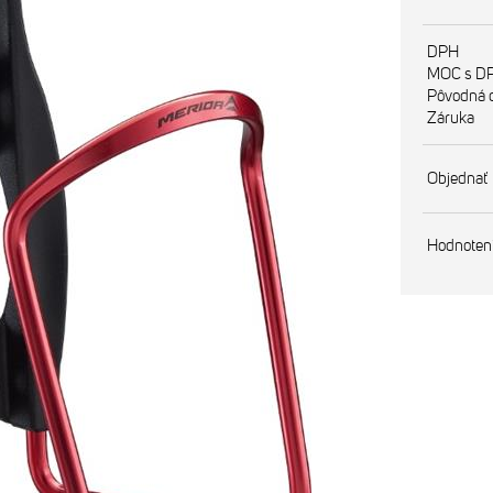
DPH
MOC s D
Pôvodná 
Záruka
Objednať
Hodnoten