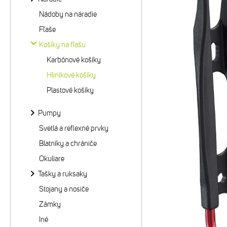
Nádoby na náradie
Fľaše
Košíky na fľašu
Karbónové košíky
Hliníkové košíky
Plastové košíky
Pumpy
Svetlá a reflexné prvky
Blatníky a chrániče
Okuliare
Tašky a ruksaky
Stojany a nosiče
Zámky
Iné