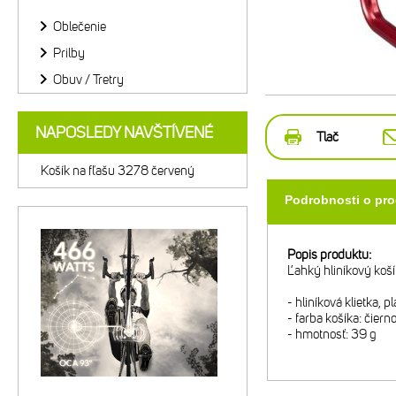
Oblečenie
Prilby
Obuv / Tretry
NAPOSLEDY NAVŠTÍVENÉ
Tlač
Košík na fľašu 3278 červený
Podrobnosti o pr
Popis produktu:
Ľahký hliníkový koší
- hliníková klietka, p
- farba košíka: čier
- hmotnosť: 39 g