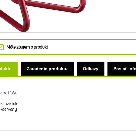
Máte záujem o produkt
odukte
Zaradenie produktu
Odkazy
Poslať inf
k na fľašu
lastové telo
no-červený