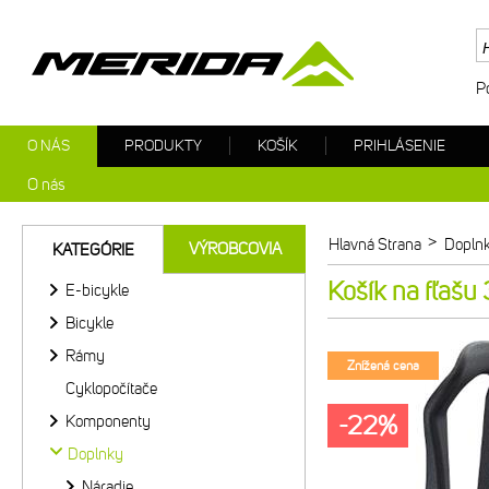
P
O NÁS
PRODUKTY
KOŠÍK
PRIHLÁSENIE
O nás
>
Hlavná Strana
Dopln
VÝROBCOVIA
KATEGÓRIE
Košík na fľašu
E-bicykle
Bicykle
Rámy
Znížená cena
Cyklopočítače
-22%
Komponenty
Doplnky
Náradie