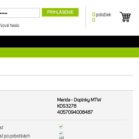
PRIHLÁSENIE
0
položiek
0
Nové heslo
Merida - Doplnky MTW
KOS3278
4057094008487
sť
sť po pobočkách
H1