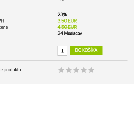
23%
PH
3.50
EUR
cena
4.50
EUR
24 Mesiacov
DO KOŠÍKA
ie produktu