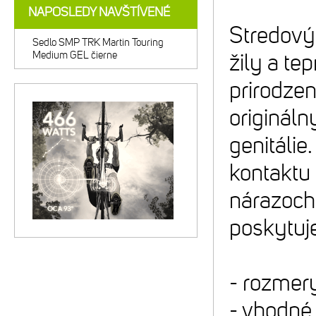
NAPOSLEDY NAVŠTÍVENÉ
Stredový 
Sedlo SMP TRK Martin Touring
Medium GEL čierne
žily a te
prirodzen
originál
genitálie
kontaktu 
nárazoch 
poskytuj
- rozmer
- vhodné 