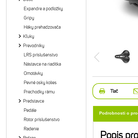
Expandre a podložky
Gripy
Háky prehadzovača
Kľuky
Prevodníky
LRS príslušenstvo
Nástavce na riadítka
Omotávky
Pevné osky kolies
Tlač
Prechodky rámu
Predstavce
Pedále
Podrobnosti o pr
Rotor príslušenstvo
Radenie
Popis pr