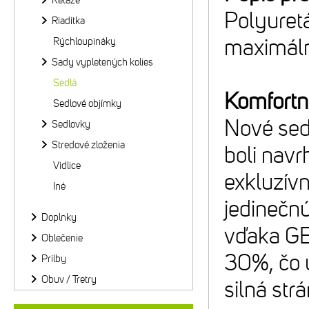
Reťaze
Polyuret
Riadítka
maximáln
Rýchloupináky
Sady vypletených kolies
Sedlá
Komfortné
Sedlové objímky
Nové sed
Sedlovky
Stredové zloženia
boli navr
Vidlice
exkluzív
Iné
jedinečnú
Doplnky
vďaka GEL
Oblečenie
30%, čo 
Prilby
Obuv / Tretry
silná st