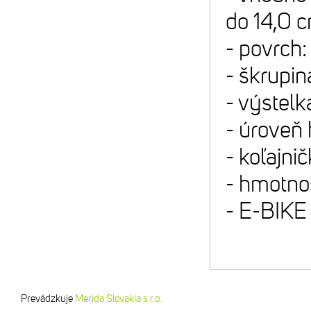
do 14,0 
- povrch
- škrupi
- výstel
- úroveň
- koľajni
- hmotno
- E-BIKE 
Prevádzkuje
Merida Slovakia s.r.o.