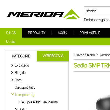
Podrobné vyhľad
O NÁS
PRODUKTY
KOŠÍK
PRIHLÁSENIE
O nás
>
Hlavná Strana
Kompo
VÝROBCOVIA
KATEGÓRIE
Sedlo SMP TRK
E-bicykle
Bicykle
Rámy
Cyklopočítače
Komponenty
Diely pre e-bicykle Merida
Duše