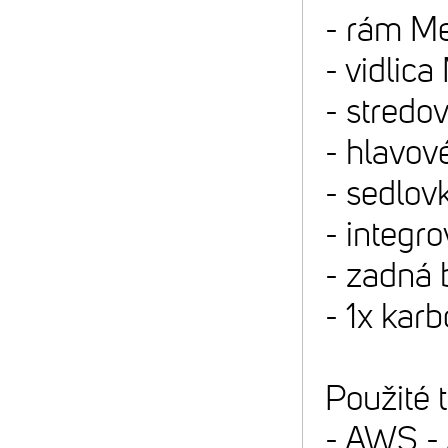
- rám M
- vidlic
- stred
- hlavo
- sedlov
- integr
- zadná 
- 1x kar
Použité 
- AWS - 