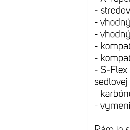
- stred
- vhodný
- vhodný
- kompat
- kompa
- S-Flex
sedlovej
- karbón
- vymeni
Rám je s