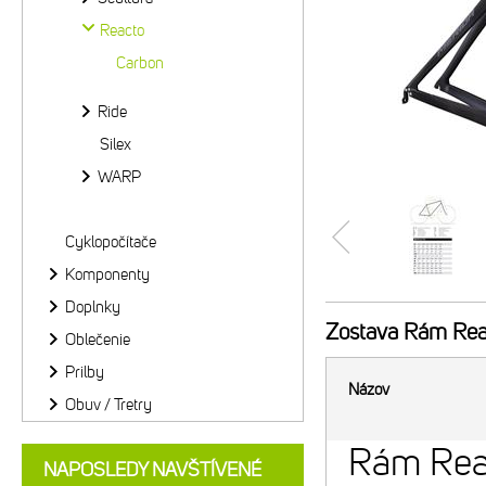
Reacto
Carbon
Ride
Silex
WARP
Cyklopočítače
Komponenty
Doplnky
Zostava
Rám Reac
Oblečenie
Prilby
Názov
Obuv / Tretry
Rám Rea
NAPOSLEDY NAVŠTÍVENÉ