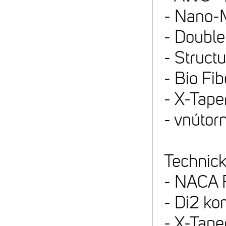
- Nano-
- Doubl
- Struct
- Bio F
- X-Tape
- vnútor
Technick
- NACA F
- Di2 ko
- X-Taper