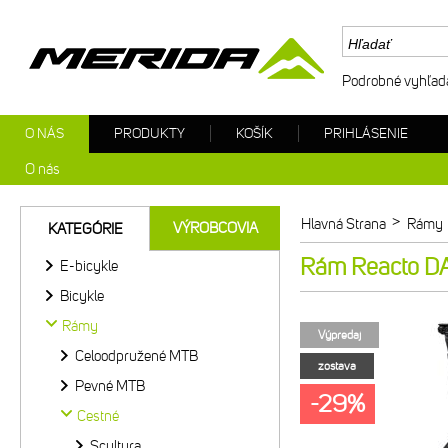
Podrobné vyhľad
O NÁS
PRODUKTY
KOŠÍK
PRIHLÁSENIE
O nás
>
Hlavná Strana
Rámy
VÝROBCOVIA
KATEGÓRIE
Rám Reacto DA
E-bicykle
Bicykle
Rámy
Výpredaj
Celoodpružené MTB
zostava
Pevné MTB
-29%
Cestné
Scultura