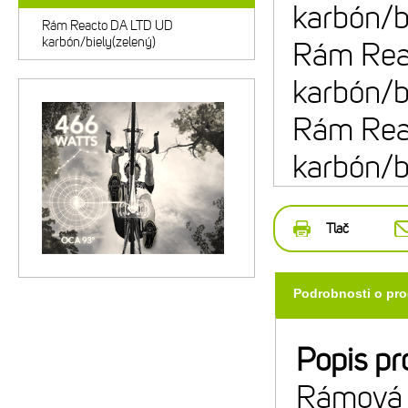
karbón/b
Rám Reacto DA LTD UD
karbón/biely(zelený)
Rám Rea
karbón/b
Rám Rea
karbón/b
Tlač
Podrobnosti o pr
Popis pr
Rámová 