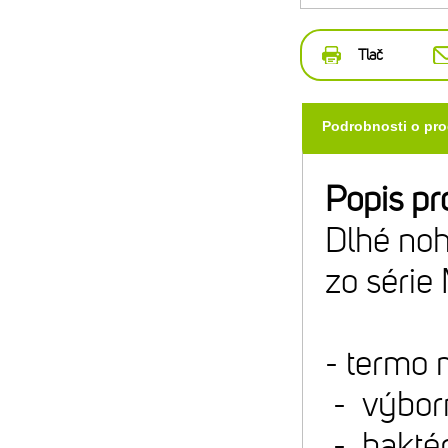
Tlač
Podrobnosti o pr
Popis pr
Dlhé noh
zo série
- termo 
- výbor
- baktéri