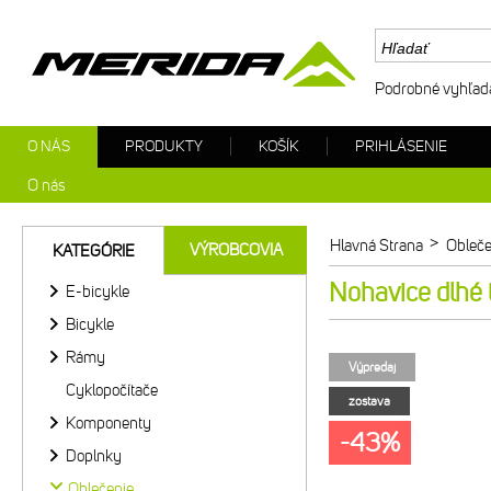
Podrobné vyhľad
O NÁS
PRODUKTY
KOŠÍK
PRIHLÁSENIE
O nás
>
Hlavná Strana
Obleče
VÝROBCOVIA
KATEGÓRIE
Nohavice dlhé 
E-bicykle
Bicykle
Rámy
Výpredaj
Cyklopočítače
zostava
Komponenty
-43%
Doplnky
Oblečenie