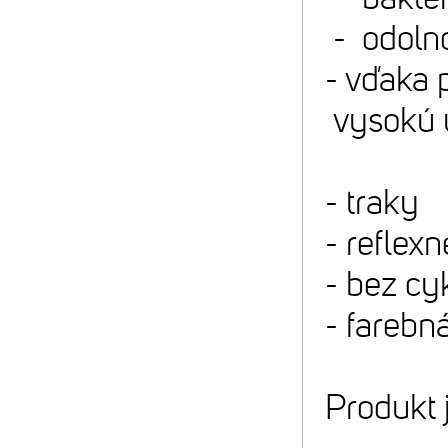
- odolno
- vďaka 
vysokú ú
- traky
- reflex
- bez cyk
- farebn
Produkt 