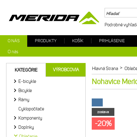
Podrobné vyhľad
O NÁS
PRODUKTY
KOŠÍK
PRIHLÁSENIE
O nás
>
Hlavná Strana
Obleče
VÝROBCOVIA
KATEGÓRIE
Nohavice Merid
E-bicykle
Bicykle
Rámy
Cyklopočítače
zostava
Komponenty
-20%
Doplnky
Oblečenie