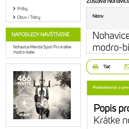
Zostava
Nohavice 
Prilby
Názov
Obuv / Tretry
Nohavice
NAPOSLEDY NAVŠTÍVENÉ
modro-bi
Nohavice Merida Sport Pro krátke
modro-biele
Tlač
Podrobnosti o pr
Popis pr
Krátke n