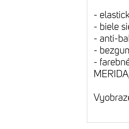
- elastic
- biele s
- anti-b
- bezgum
- farebn
MERIDA, 
Vyobraze