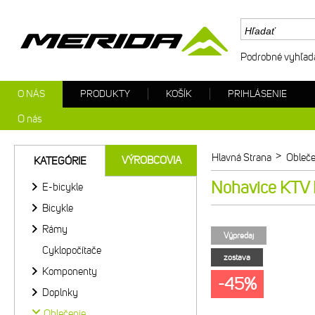
Podrobné vyhľad
O NÁS
PRODUKTY
KOŠÍK
PRIHLÁSENIE
O nás
>
Hlavná Strana
Obleče
VÝROBCOVIA
KATEGÓRIE
Nohavice KTV B
E-bicykle
Bicykle
Rámy
Výpredaj
Cyklopočítače
zostava
Komponenty
-45%
Doplnky
Oblečenie