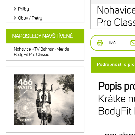
Nohavice
Prilby
Obuv / Tretry
Pro Clas
NAPOSLEDY NAVŠTÍVENÉ
Tlač
Nohavice KTV Bahrain-Merida
BodyFit Pro Classic
Podrobnosti o pr
Popis pr
Krátke n
BodyFit 