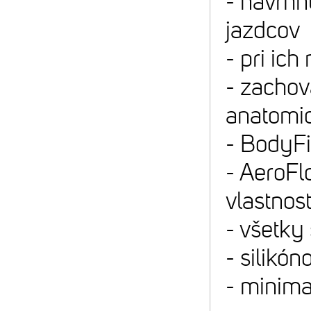
- navrhn
jazdcov
- pri ic
- zachov
anatomic
- BodyFi
- AeroFl
vlastnos
- všetky
- silikó
- minima