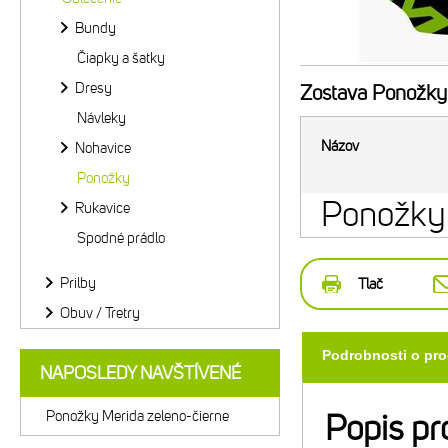
Bundy
Čiapky a šatky
Dresy
Zostava
Ponožky 
Návleky
Názov
Nohavice
Ponožky
Ponožky 
Rukavice
Spodné prádlo
Prilby
Tlač
Obuv / Tretry
Podrobnosti o pr
NAPOSLEDY NAVŠTÍVENÉ
Ponožky Merida zeleno-čierne
Popis pr