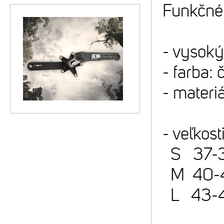
Funkčné
- vysoký 
- farba: 
- materi
- veľkost
S 37-39
M 40-42
L 43-45