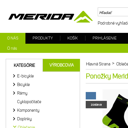
Podrobné vyhľad
O NÁS
PRODUKTY
KOŠÍK
PRIHLÁSENIE
O nás
>
Hlavná Strana
Obleče
VÝROBCOVIA
KATEGÓRIE
Ponožky Merid
E-bicykle
Bicykle
Rámy
Cyklopočítače
zostava
Komponenty
Doplnky
Oblečenie