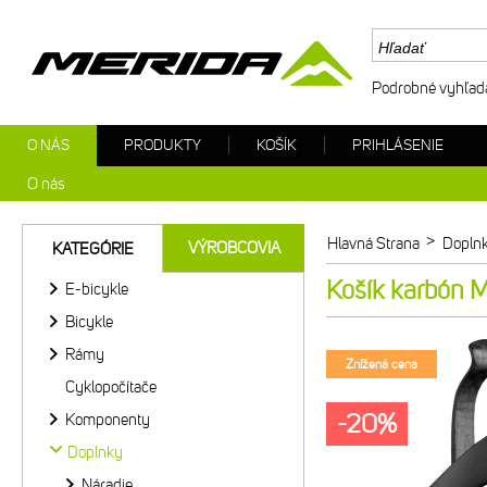
Podrobné vyhľad
O NÁS
PRODUKTY
KOŠÍK
PRIHLÁSENIE
O nás
>
Hlavná Strana
Dopln
VÝROBCOVIA
KATEGÓRIE
Košík karbón M
E-bicykle
Bicykle
Rámy
Znížená cena
Cyklopočítače
-20%
Komponenty
Doplnky
Náradie