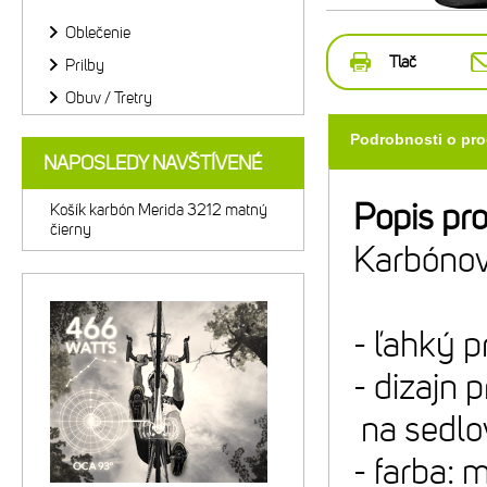
Oblečenie
Tlač
Prilby
Obuv / Tretry
Podrobnosti o pr
NAPOSLEDY NAVŠTÍVENÉ
Popis pr
Košík karbón Merida 3212 matný
čierny
Karbónov
- ľahký pr
- dizajn 
na sedlov
- farba: 