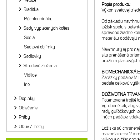
Reťaze
Popis produktu:
Riadítka
Výkon svetovej trie
Rýchloupináky
Od základu navrhnut
ložísk spolu s pate
Sady vypletených kolies
spravené žiadne komp
Sedlá
materiálu dodávajú 
Sedlové objímky
Navrhnutý aj pre naj
sila prenášaná pria
Sedlovky
pružín a plastových 
Stredové zloženia
BIOMECHANICKÁ 
Vidlice
Zarážky pedálov MIL
pedále celkovú výšk
Iné
DOŽIVOTNÁ TRVAN
Doplnky
Patentované trojité l
Vyrobené tak, aby vy
Oblečenie
rady guľôčkových lož
iných pedálov, vďak
Prilby
Obuv / Tretry
Ložiská sú chránené
mazania o cca 2 mm d
výkon a nižšie prevá