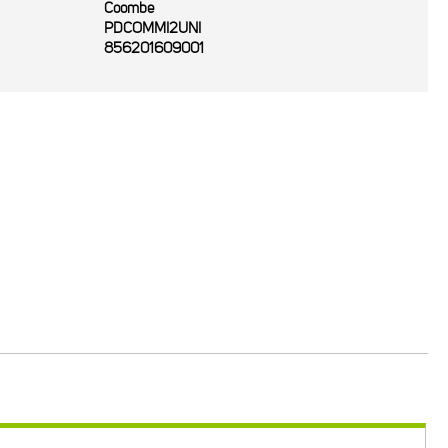
Coombe
PDCOMMI2UNI
856201609001