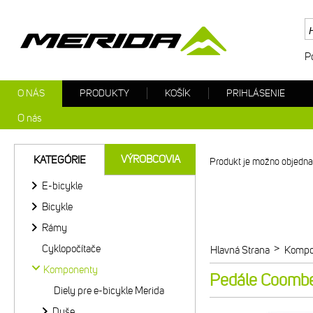
P
O NÁS
PRODUKTY
KOŠÍK
PRIHLÁSENIE
O nás
VÝROBCOVIA
KATEGÓRIE
Produkt je možno objednat
E-bicykle
Bicykle
Rámy
Cyklopočítače
>
Hlavná Strana
Kompo
Komponenty
Pedále Coombe 
Diely pre e-bicykle Merida
Duše