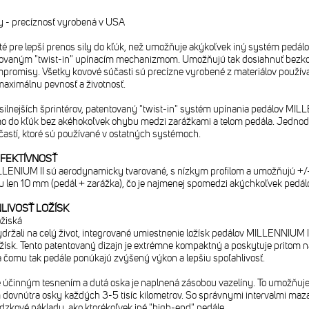
dy - precíznosť vyrobená v USA
é pre lepší prenos sily do kľúk, než umožňuje akýkoľvek iný systém pedálo
ntovaným "twist-in" upínacím mechanizmom. Umožňujú tak dosiahnuť bezko
romisy. Všetky kovové súčasti sú precízne vyrobené z materiálov používaný
maximálnu pevnosť a životnosť.
silnejších šprintérov, patentovaný "twist-in" systém upínania pedálov MI
mo do kľúk bez akéhokoľvek ohybu medzi zarážkami a telom pedála. Jednoduc
častí, ktoré sú používané v ostatných systémoch.
EFEKTÍVNOSŤ
LENIUM II sú aerodynamicky tvarované, s nízkym profilom a umožňujú +/- 
u len 10 mm (pedál + zarážka), čo je najmenej spomedzi akýchkoľvek ped
LIVOSŤ LOŽÍSK
ožiská
držali na celý život, integrované umiestnenie ložísk pedálov MILLENNIUM I
ísk. Tento patentovaný dizajn je extrémne kompaktný a poskytuje pritom na
a čomu tak pedále ponúkajú zvýšený výkon a lepšiu spoľahlivosť.
 účinným tesnením a dutá oska je naplnená zásobou vazelíny. To umožňuje,
ovnútra osky každých 3-5 tisíc kilometrov. So správnymi intervalmi mazan
dzkové náklady, ako ktorékoľvek iné "high-end" pedále.