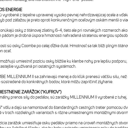
OS ENERGIE
sú vyrobené z tepelne upravenej vysoko pevnej nehrdzavejúcej ocele a vď
yb pod záťažou je preto oproti konkurenčným oceľovým oskám menší o via
onúkajú osky z titánovej zliatiny 6-4, tieto ale pri rovnakých rozmeroch ako 
 pádom je drobná úspora hmotnosti nahradená stratenou energiou spôs
osti sú osky Coombe po celej dĺžke duté. Hmotnosť sa tak blíži plným titá
n oceľ.
ňujú umiestniť pozíciu osky bližšie ku klenbe nohy pre lepšiu podporu,
ajčastejšie využívaná pri ostatných systémoch.
 MILLENNIUM II sa zahrievajú menej a do kľúk prenesú väčšiu silu, než 
 sústredené do konkrétnych bodov, ktoré môžu zapríčiniť zlyhanie.
ESTNENIE ZARÁŽOK ("KUFROV")
lny prenos sily do pedálov, sú zarážky MILLENNIUM II vyrobené z tuhej, veľ
 vôľu a dajú sa namontovať do štandardných cestných tretier pomocou dvo
 v troch rozdielnych variantoch s rôzne umiestnenými montážnymi otvormi
ícia zarážok umiestňuje osku pedálov priamo na úroveň montážnych otvorov 