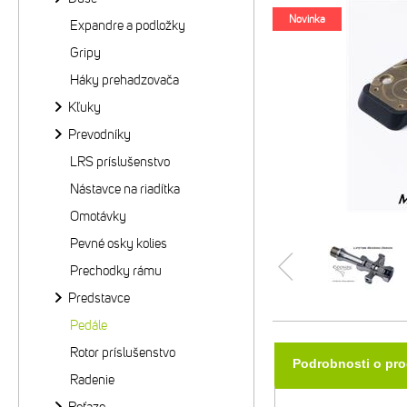
Novinka
Expandre a podložky
Gripy
Háky prehadzovača
Kľuky
Prevodníky
LRS príslušenstvo
Nástavce na riadítka
Omotávky
Pevné osky kolies
Prechodky rámu
Predstavce
Pedále
Rotor príslušenstvo
Podrobnosti o pr
Radenie