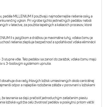
v, pedále MILLENIUM II používajú najmodernejšie riešenie osky a
nkurenčný výkon. Pri výrobe týchto jedinečných pedálov neboli
ch v letectve, za použitia tepelných a kaliacich procesov, ktoré
LLENIUM II s jazýčkom a drážkou je maximálne tuhý, vďaka čomu je
hosť riešenia zlepšuje bezpečnosť a spoľahlivosť vďaka eliminácií
3 stupne vôle. Telo pedálov sa zanorí do zarážok, vďaka čomu majú
álov s 3-bodovým systémom upnutia.
I obsahuje dva rady ihlových ložísk umiestnených okolo centrálnej
jmenší odpor a najlepšie rozloženie záťaže v porovnaní s ložiskami
 že tesnenia sa dajú prečistiť jednoduchým zatlačením piestu
ia ložiská vydržia celú životnosť pedálov a poskytnú pritom väčší