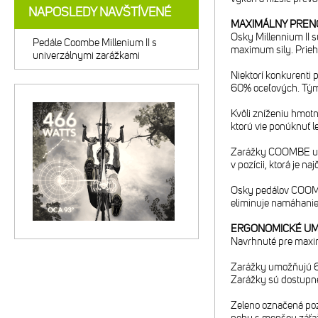
NAPOSLEDY NAVŠTÍVENÉ
MAXIMÁLNY PREN
Osky Millennium II 
Pedále Coombe Millenium II s
maximum sily. Prieh
univerzálnymi zarážkami
Niektorí konkurenti p
60% oceľových. Tým
Kvôli zníženiu hmotn
ktorú vie ponúknuť le
Zarážky COOMBE umož
v pozícii, ktorá je n
Osky pedálov COOMBE
eliminuje namáhanie
ERGONOMICKÉ UMI
Navrhnuté pre maximá
Zarážky umožňujú 6°
Zarážky sú dostupné
Zeleno označená poz