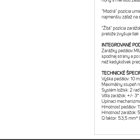
nohy s menšou záťažo
"Modrá" pozícia umi
najmenšiu záťaž na s
"Žltá" pozícia zaráž
pretože zvyšuje tlak
INTEGROVANÉ PO
Zarážky pedálov MIL
spodnej strany a po 
než kedykoľvek pre
TECHNICKÉ ŠPECIF
Výška pedálov: 10 m
Maximálny stupeň ná
Systém ložísk: 2 rad
Vôľa zarážok: +/- 3°
Upínací mechanizm
Hmotnosť pedálov: 1
Hmotnosť zarážok: 5
Q faktor: 53,5 mm* 