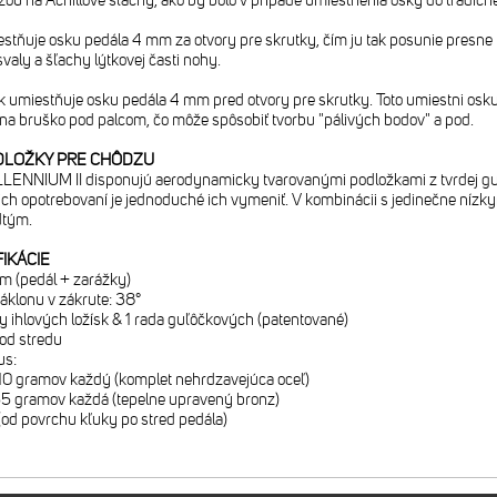
u na Achillové šľachy, ako by bolo v prípade umiestnenia osky do tradične
estňuje osku pedála 4 mm za otvory pre skrutky, čím ju tak posunie presne
valy a šľachy lýtkovej časti nohy.
ok umiestňuje osku pedála 4 mm pred otvory pre skrutky. Toto umiestni osku 
 na bruško pod palcom, čo môže spôsobiť tvorbu "pálivých bodov" a pod.
DLOŽKY PRE CHÔDZU
LENNIUM II disponujú aerodynamicky tvarovanými podložkami z tvrdej gum
ich opotrebovaní je jednoduché ich vymeniť. V kombinácii s jedinečne nízky
dtým.
IKÁCIE
m (pedál + zarážky)
klonu v zákrute: 38°
y ihlových ložísk & 1 rada guľôčkových (patentované)
 od stredu
us:
10 gramov každý (komplet nehrdzavejúca oceľ)
5 gramov každá (tepelne upravený bronz)
(od povrchu kľuky po stred pedála)