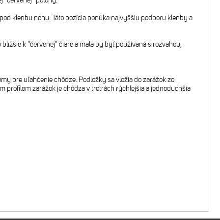
j "červenej" polohy.
 pod klenbu nohu. Táto pozícia ponúka najvyššiu podporu klenby a
bližšie k "červenej" čiare a mala by byť používaná s rozvahou,
y pre uľahčenie chôdze. Podložky sa vložia do zarážok zo
m profilom zarážok je chôdza v tretrách rýchlejšia a jednoduchšia