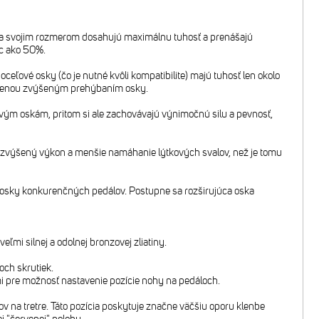
aka svojim rozmerom dosahujú maximálnu tuhosť a prenášajú
c ako 50%.
oceľové osky (čo je nutné kvôli kompatibilite) majú tuhosť len okolo
obenou zvýšeným prehýbaním osky.
novým oskám, pritom si ale zachovávajú výnimočnú silu a pevnosť,
 zvýšený výkon a menšie namáhanie lýtkových svalov, než je tomu
osky konkurenčných pedálov. Postupne sa rozširujúca oska
mi silnej a odolnej bronzovej zliatiny.
ch skrutiek.
 pre možnosť nastavenie pozície nohy na pedáloch.
na tretre. Táto pozícia poskytuje značne väčšiu oporu klenbe