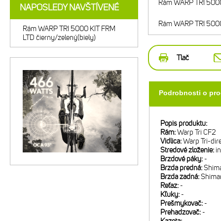
Rám WARP TRI 5000 L
NAPOSLEDY NAVŠTÍVENÉ
Rám WARP TRI 5000 L
Rám WARP TRI 5000 KIT FRM
LTD čierny/zelený(biely)
Tlač
Podrobnosti o pr
Popis produktu:
Rám:
Warp Tri CF2
Vidlica:
Warp Tri-dir
Stredové zloženie:
i
Brzdové páky:
-
Brzda predná:
Shima
Brzda zadná:
Shiman
Reťaz:
-
Kľuky:
-
Prešmykovač:
-
Prehadzovač:
-