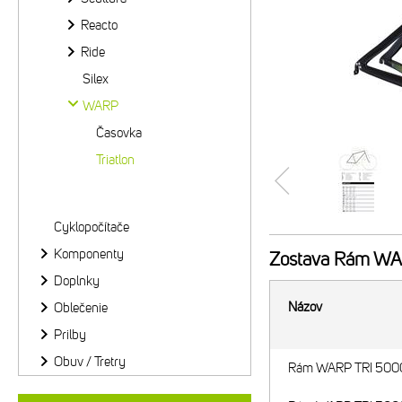
Reacto
Ride
Silex
WARP
Časovka
Triatlon
Cyklopočítače
Komponenty
Zostava
Rám WARP
Doplnky
Názov
Oblečenie
Prilby
Obuv / Tretry
Rám WARP TRI 5000 L