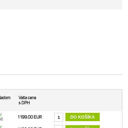
ladom
Vaša cena
s DPH
1 199.00 EUR
H1