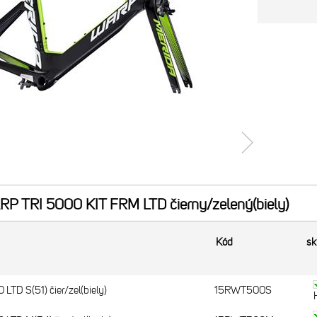
 TRI 5000 KIT FRM LTD čierny/zelený(biely)
Kód
sk
TD S(51) čier/zel(biely)
15RWT500S