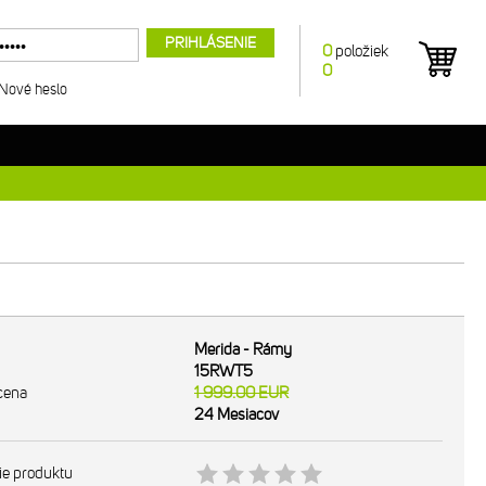
PRIHLÁSENIE
0
položiek
0
Nové heslo
Merida - Rámy
15RWT5
cena
1 999.00
EUR
24 Mesiacov
ie produktu