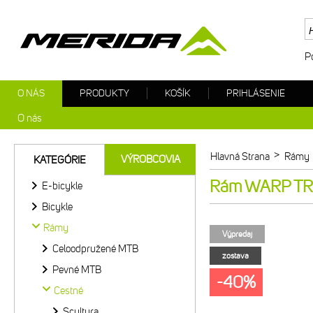
P
O NÁS
PRODUKTY
KOŠÍK
PRIHLÁSENIE
O nás
>
Hlavná Strana
Rámy
VÝROBCOVIA
KATEGÓRIE
Rám WARP TRI 
E-bicykle
Bicykle
Rámy
Výpredaj
Celoodpružené MTB
zostava
Pevné MTB
-40%
Cestné
Scultura