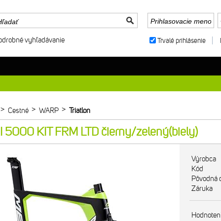
odrobné vyhľadávanie
Trvalé prihlásenie
>
>
>
Cestné
WARP
Triatlon
5000 KIT FRM LTD čierny/zelený(biely)
Výrobca
Kód
Pôvodná 
Záruka
Hodnoten