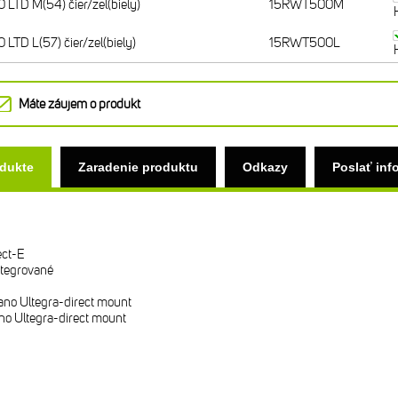
TD M(54) čier/zel(biely)
15RWT500M
TD L(57) čier/zel(biely)
15RWT500L
Máte záujem o produkt
odukte
Zaradenie produktu
Odkazy
Poslať inf
ect-E
ntegrované
no Ultegra-direct mount
o Ultegra-direct mount