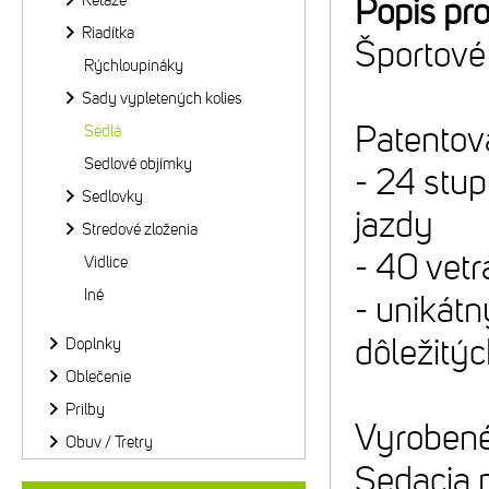
Reťaze
Popis pr
Riadítka
Športové 
Rýchloupináky
Sady vypletených kolies
Patentova
Sedlá
Sedlové objímky
- 24 stup
Sedlovky
jazdy
Stredové zloženia
- 40 vetr
Vidlice
Iné
- unikátn
dôležitýc
Doplnky
Oblečenie
Prilby
Vyrobené
Obuv / Tretry
Sedacia 