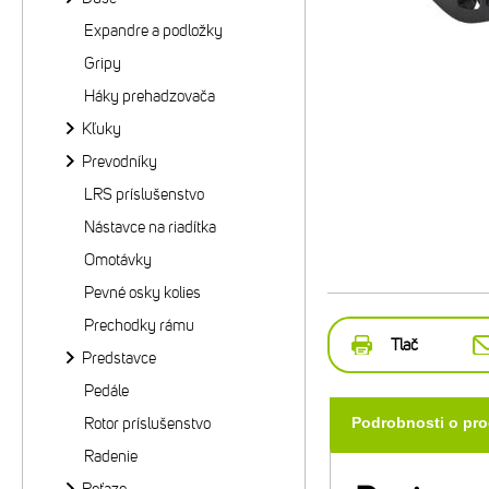
Expandre a podložky
Gripy
Háky prehadzovača
Kľuky
Prevodníky
LRS príslušenstvo
Nástavce na riadítka
Omotávky
Pevné osky kolies
Prechodky rámu
Tlač
Predstavce
Pedále
Rotor príslušenstvo
Podrobnosti o pr
Radenie