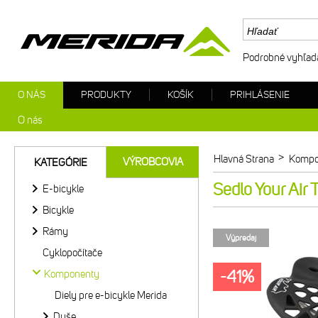
Podrobné vyhľad
O NÁS
PRODUKTY
KOŠÍK
PRIHLÁSENIE
O nás
>
Hlavná Strana
Kompo
VÝROBCOVIA
KATEGÓRIE
Sedlo Your Air
E-bicykle
Bicykle
Rámy
Výpredaj
Cyklopočítače
-41%
Komponenty
Diely pre e-bicykle Merida
Duše