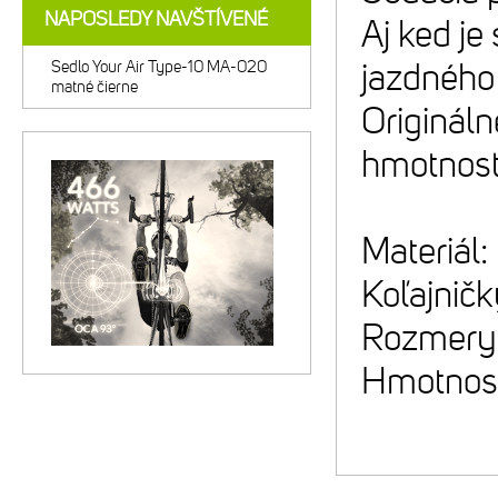
NAPOSLEDY NAVŠTÍVENÉ
Aj ked je
Sedlo Your Air Type-10 MA-020
jazdného
matné čierne
Originál
hmotnosť
Materiá
Koľajničk
Rozmery
Hmotnosť