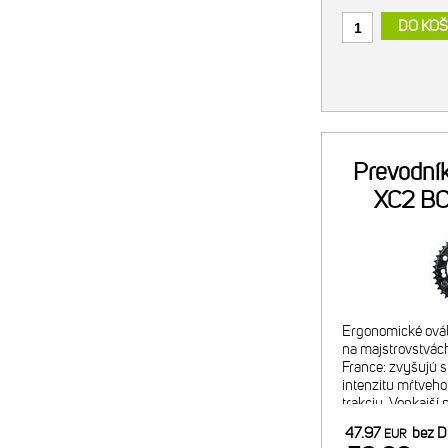
DO KOŠ
Prevodní
XC2 BC
Ergonomické ovál
na majstrovstvách
France: zvyšujú s
intenzitu mŕtveho
trakciu. Vonkajší 
Odporúčaná komb
47.97
bez 
EUR
vnútorným prevo