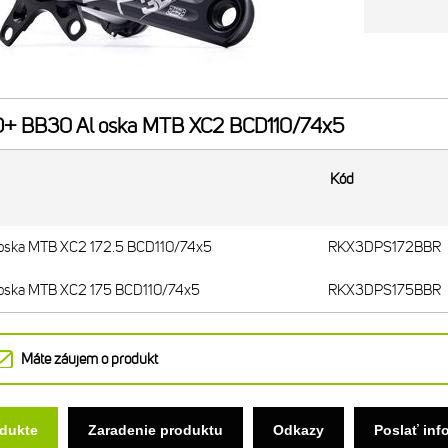
+ BB30 Al oska MTB XC2 BCD110/74x5
Kód
 oska MTB XC2 172.5 BCD110/74x5
RKX3DPS172BBR
 oska MTB XC2 175 BCD110/74x5
RKX3DPS175BBR
Máte záujem o produkt
odukte
Zaradenie produktu
Odkazy
Poslať inf