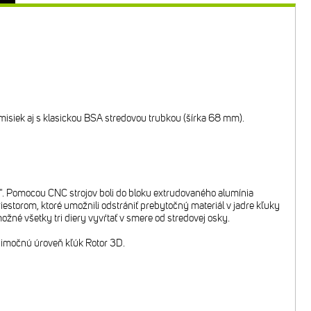
iek aj s klasickou BSA stredovou trubkou (šírka 68 mm).
". Pomocou CNC strojov boli do bloku extrudovaného alumínia
iestorom, ktoré umožnili odstrániť prebytočný materiál v jadre kľuky
né všetky tri diery vyvŕtať v smere od stredovej osky.
nimočnú úroveň kľúk Rotor 3D.