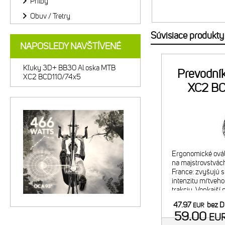
Prilby
Obuv / Tretry
Súvisiace produkty
NAPOSLEDY NAVŠTÍVENÉ
Kľuky 3D+ BB30 Al oska MTB
Prevodní
XC2 BCD110/74x5
XC2 BC
Ergonomické ovál
na majstrovstvách
France: zvyšujú s
intenzitu mŕtveho
trakciu. Vonkajší 
Odporúčaná komb
47.97
bez 
EUR
vnútorným prevo
59.00
EU
2x9/10 26"