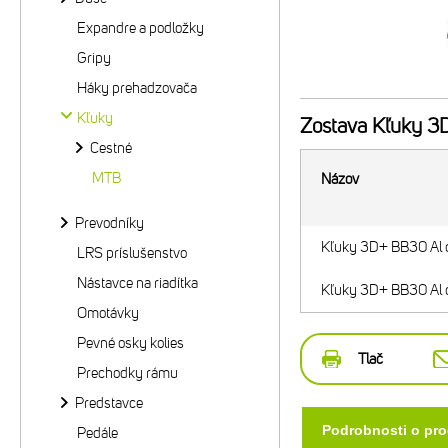
Expandre a podložky
Gripy
Háky prehadzovača
Kľuky
Zostava
Kľuky 3D
Cestné
MTB
Názov
Prevodníky
Kľuky 3D+ BB30 Al
LRS príslušenstvo
Nástavce na riadítka
Kľuky 3D+ BB30 Al
Omotávky
Pevné osky kolies
Tlač
Prechodky rámu
Predstavce
Podrobnosti o pr
Pedále