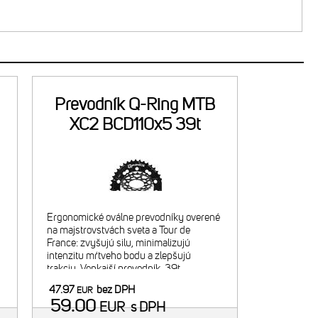
Prevodník Q-Ring MTB
XC2 BCD110x5 39t
čierny
Ergonomické oválne prevodníky overené
na majstrovstvách sveta a Tour de
France: zvyšujú silu, minimalizujú
intenzitu mŕtveho bodu a zlepšujú
trakciu. Vonkajší prevodník, 39t.
m
Odporúčaná kombinácia s 26t
47.97
bez DPH
EUR
"
vnútorným prevodníkom. Navrhnuté pre
59.00
EUR
s DPH
2x9/10/11