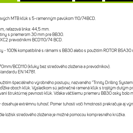
kových MTB kľúk s 5-ramenným pavúkom 110/74BCD.
m, reťazová linka: 44,5 mm.
liatiny s priemerom 30 mm pre BB30.
B XC2 prevodníkmi BCD110/74 BCD.
y - 100% kompatibilné s rámami s BB30 alebo s použitím ROTOR BSA30 mis
70mm/BCD110 (kľuky bez stredového zloženia a prevodníkov).
 štandardu EN 14781.
užitím špeciálneho výrobného postupu, nazvaného "Trinity Drilling System
o dĺžke oboch kľúk. Výsledkom sú jedinečné ramená kľúk s trojitým dutým pr
aní štruktúrnej pevnosti kľúk. Vďaka väčšiemu priemeru BB30 osky bolo mož
 dosahuje extrémnu tuhosť. Pomer tuhosti voči hmotnosti prekračuje aj vý
ôle ložísk stredového zloženia je možné pomocou kompresného krúžka.