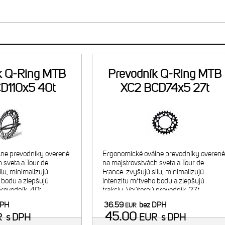
k Q-Ring MTB
Prevodník Q-Ring MTB
D110x5 40t
XC2 BCD74x5 27t
ne prevodníky overené
Ergonomické oválne prevodníky overené
 sveta a Tour de
na majstrovstvách sveta a Tour de
ilu, minimalizujú
France: zvyšujú silu, minimalizujú
 bodu a zlepšujú
intenzitu mŕtveho bodu a zlepšujú
prevodník, 40t.
trakciu. Vnútorný prevodník, 27t.
inácia s 27t
Odporúčaná kombinácia s 40t vonkajši
DPH
36.59
bez DPH
EUR
dníkom. Navrhnuté pre
prevodníkom. Navrhnuté pre 2x9/10 26
45.00
R
s DPH
EUR
s DPH