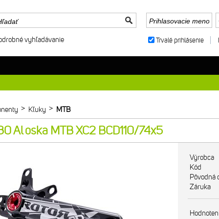
odrobné vyhľadávanie
Trvalé prihlásenie
>
>
nenty
Kľuky
MTB
30 Al oska MTB XC2 BCD110/74x5
Výrobca
Kód
Pôvodná 
Záruka
Hodnoten