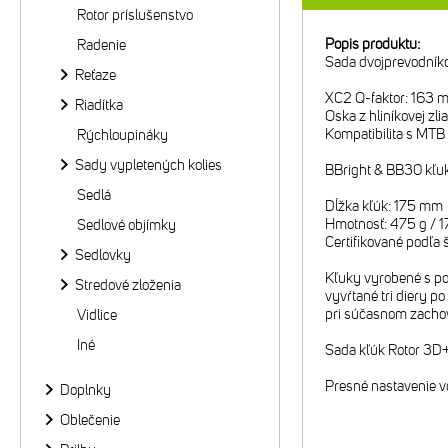
Rotor príslušenstvo
Popis produktu:
Radenie
Sada dvojprevodní
Reťaze
XC2 Q-faktor: 163 m
Riadítka
Oska z hliníkovej z
Kompatibilita s MT
Rýchloupináky
Sady vypletených kolies
BBright & BB30 kľuk
Sedlá
Dĺžka kľúk: 175 mm
Hmotnosť: 475 g / 1
Sedlové objímky
Certifikované podľa
Sedlovky
Kľuky vyrobené s po
Stredové zloženia
vyvŕtané tri diery p
pri súčasnom zachov
Vidlice
Iné
Sada kľúk Rotor 3D+
Presné nastavenie v
Doplnky
Oblečenie