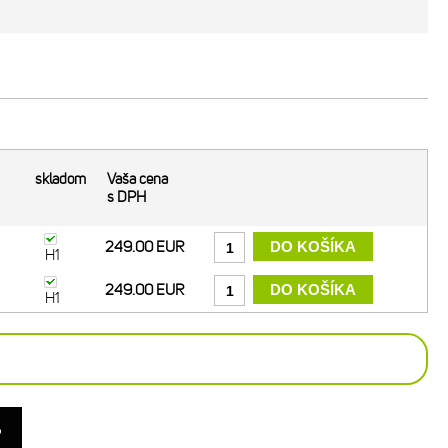
skladom
Vaša cena
s DPH
249.00 EUR
H1
249.00 EUR
H1
o