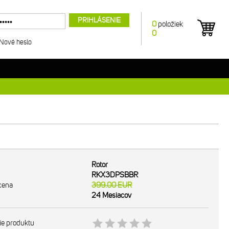
PRIHLÁSENIE
0
položiek
0
Nové heslo
Rotor
RKX3DPSBBR
cena
399.00
EUR
24 Mesiacov
ie produktu