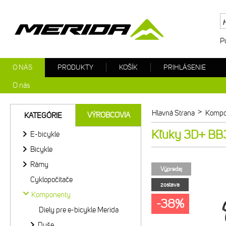
P
O NÁS
PRODUKTY
KOŠÍK
PRIHLÁSENIE
O nás
>
Hlavná Strana
Kompo
VÝROBCOVIA
KATEGÓRIE
Kľuky 3D+ BB
E-bicykle
Bicykle
Rámy
Výpredaj
Cyklopočítače
zostava
Komponenty
-38%
Diely pre e-bicykle Merida
Duše