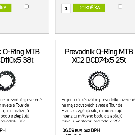
ÍKA
DO KOŠÍKA
k Q-Ring MTB
Prevodník Q-Ring MTB
D110x5 38t
XC2 BCD74x5 25t
ne prevodníky overené
Ergonomické oválne prevodníky overené
 sveta a Tour de
na majstrovstvách sveta a Tour de
ilu, minimalizujú
France: zvyšujú silu, minimalizujú
 bodu a zlepšujú
intenzitu mŕtveho bodu a zlepšujú
prevodník, 38t.
trakciu. Vnútorný prevodník, 25t.
inácia s 25t
Odporúčaná kombinácia s 38t vonkajši
DPH
36.59
bez DPH
EUR
dníkom. Navrhnuté pre
prevodníkom. Navrhnuté pre 2x9/10 29