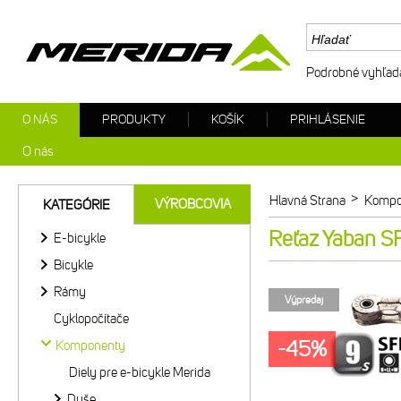
Podrobné vyhľad
O NÁS
PRODUKTY
KOŠÍK
PRIHLÁSENIE
O nás
>
Hlavná Strana
Kompo
VÝROBCOVIA
KATEGÓRIE
Reťaz Yaban S
E-bicykle
Bicykle
Rámy
Výpredaj
Cyklopočítače
-45%
Komponenty
Diely pre e-bicykle Merida
Duše