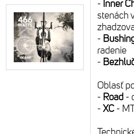
-
Inner C
stenách 
zhadzova
-
Bushin
radenie
-
Bezhlu
Oblasť po
-
Road
- 
-
XC
- MT
Technické