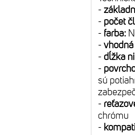
-
základn
-
počet č
-
farba:
NP
-
vhodná 
-
dĺžka ni
-
povrcho
sú potia
zabezpeč
-
reťazové
chrómu
-
kompatib