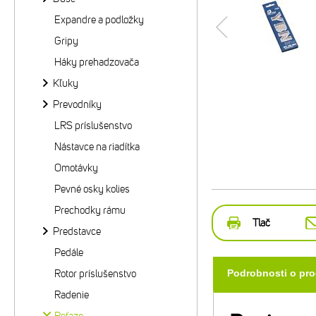
Expandre a podložky
Gripy
Háky prehadzovača
Kľuky
Prevodníky
LRS príslušenstvo
Nástavce na riadítka
Omotávky
Pevné osky kolies
Prechodky rámu
Tlač
Predstavce
Pedále
Rotor príslušenstvo
Podrobnosti o pr
Radenie