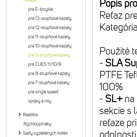
Reťaze
Popis pr
pre E-bicykle
Reťaz pr
pre 13-stupňové kazety
Kategóri
pre 12-stupňové kazety
pre 11-stupňové kazety
pre 10-stupňové kazety
Použité t
pre 9-stupňové kazety
-
SLA Sup
pre CUES 11/10/9
PTFE Tefl
pre 8-stupňové kazety
pre 7-stupňové kazety
100%
pre single speed
-
SL+
na 
spojky a nity
sekcie s
Riadítka
reťaze pr
Rýchloupináky
odolnosti
Sady vypletených kolies