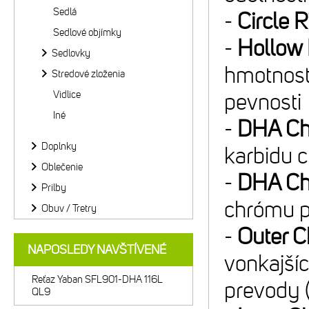
Sedlá
-
Circle R
Sedlové objímky
-
Hollow 
Sedlovky
hmotnosť 
Stredové zloženia
Vidlice
pevnosti
Iné
-
DHA Ch
Doplnky
karbidu 
Oblečenie
-
DHA Ch
Prilby
chrómu p
Obuv / Tretry
-
Outer 
NAPOSLEDY NAVŠTÍVENÉ
vonkajšíc
Reťaz Yaban SFL901-DHA 116L
prevody 
QL9