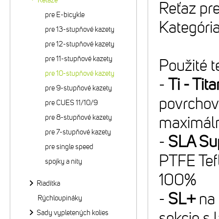
Reťaze
Reťaz pr
pre E-bicykle
Kategóri
pre 13-stupňové kazety
pre 12-stupňové kazety
pre 11-stupňové kazety
Použité t
pre 10-stupňové kazety
-
Ti - Tit
pre 9-stupňové kazety
povrchov
pre CUES 11/10/9
pre 8-stupňové kazety
maximáln
pre 7-stupňové kazety
-
SLA Sup
pre single speed
PTFE Tefl
spojky a nity
100%
Riadítka
-
SL+
na 
Rýchloupináky
Sady vypletených kolies
sekcie s