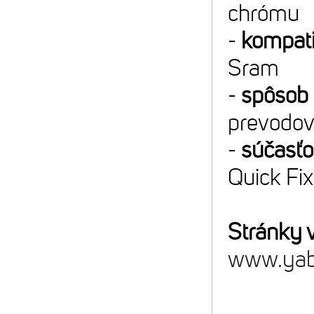
chrómu
-
kompatib
Sram
-
spôsob 
prevodo
-
súčasťo
Quick Fix
Stránky 
www.yab