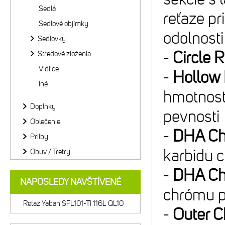
Sedlá
reťaze pr
Sedlové objímky
odolnosti
Sedlovky
-
Circle R
Stredové zloženia
Vidlice
-
Hollow 
Iné
hmotnosť 
Doplnky
pevnosti
Oblečenie
-
DHA Ch
Prilby
karbidu 
Obuv / Tretry
-
DHA Ch
NAPOSLEDY NAVŠTÍVENÉ
chrómu p
Reťaz Yaban SFL101-TI 116L QL10
-
Outer 