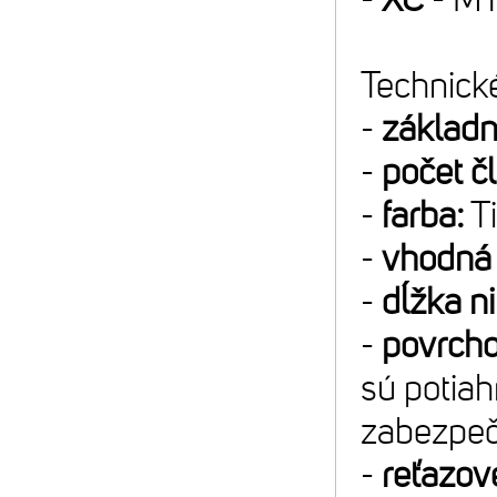
Technické
-
základn
-
počet č
-
farba:
Ti
-
vhodná 
-
dĺžka ni
-
povrcho
sú potia
zabezpeč
-
reťazové