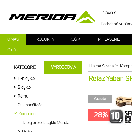
Podrobné vyhľad
O NÁS
PRODUKTY
KOŠÍK
PRIHLÁSENIE
O nás
>
Hlavná Strana
Kompo
VÝROBCOVIA
KATEGÓRIE
Reťaz Yaban SF
E-bicykle
Bicykle
Rámy
Výpredaj
Cyklopočítače
-28%
Komponenty
Diely pre e-bicykle Merida
Duše