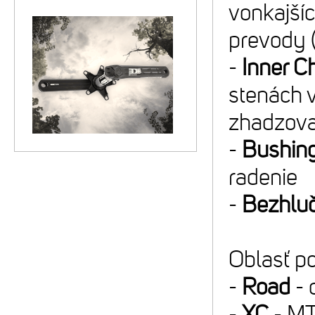
vonkajšíc
prevody 
-
Inner C
stenách 
zhadzova
-
Bushin
radenie
-
Bezhlu
Oblasť po
-
Road
- 
-
XC
- MT