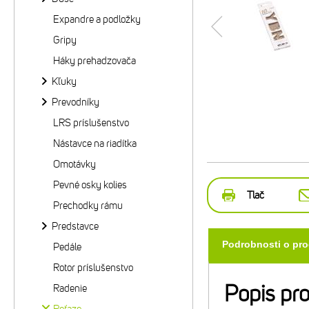
Expandre a podložky
Gripy
Háky prehadzovača
Kľuky
Prevodníky
LRS príslušenstvo
Nástavce na riadítka
Omotávky
Pevné osky kolies
Tlač
Prechodky rámu
Predstavce
Podrobnosti o pr
Pedále
Rotor príslušenstvo
Popis pr
Radenie