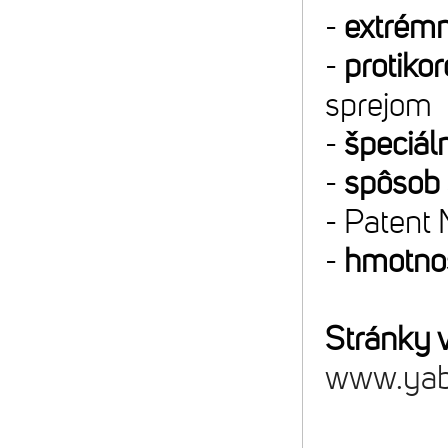
-
extrémn
-
protiko
sprejom
-
špeciáln
-
spôsob 
- Patent
-
hmotnos
Stránky 
www.yab