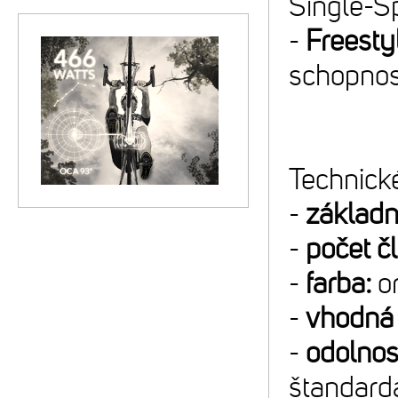
Single-S
-
Freesty
schopnos
Technické
-
základn
-
počet č
-
farba:
or
-
vhodná 
-
odolnos
štandard