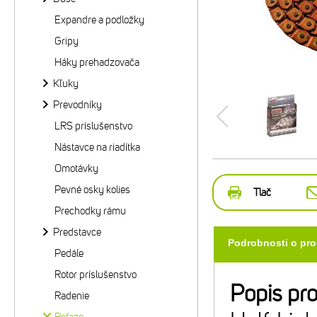
Expandre a podložky
Gripy
Háky prehadzovača
Kľuky
Prevodníky
LRS príslušenstvo
Nástavce na riadítka
Omotávky
Pevné osky kolies
Tlač
Prechodky rámu
Predstavce
Podrobnosti o pr
Pedále
Rotor príslušenstvo
Popis pr
Radenie