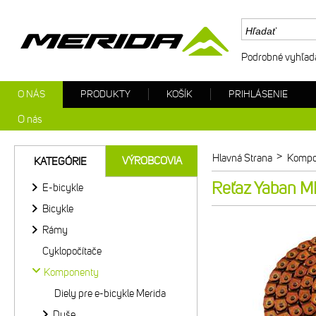
Podrobné vyhľad
O NÁS
PRODUKTY
KOŠÍK
PRIHLÁSENIE
O nás
>
Hlavná Strana
Kompo
VÝROBCOVIA
KATEGÓRIE
Reťaz Yaban 
E-bicykle
Bicykle
Rámy
Cyklopočítače
Komponenty
Diely pre e-bicykle Merida
Duše