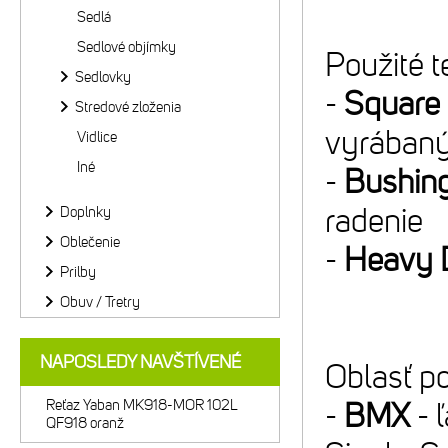
Sedlá
Sedlové objímky
Použité t
Sedlovky
-
Square 
Stredové zloženia
vyrábaný
Vidlice
Iné
-
Bushin
radenie
Doplnky
Oblečenie
-
Heavy 
Prilby
Obuv / Tretry
NAPOSLEDY NAVŠTÍVENÉ
Oblasť po
Reťaz Yaban MK918-MOR 102L
-
BMX
- 
QF918 oranž