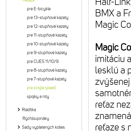
Half-Link
Reťaze
pre E-bicykle
BMX a Fr
pre 13-stupňové kazety
Magic Co
pre 12-stupňové kazety
pre 11-stupňové kazety
pre 10-stupňové kazety
Magic Co
pre 9-stupňové kazety
imitáciu
pre CUES 11/10/9
lesklú a 
pre 8-stupňové kazety
zvýšenej 
pre 7-stupňové kazety
pre single speed
samotném
spojky a nity
reťaz ne
Riadítka
znamená 
Rýchloupináky
reťaze s
Sady vypletených kolies