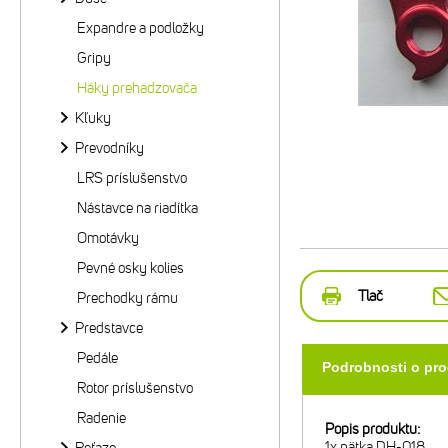
Expandre a podložky
Gripy
Háky prehadzovača
Kľuky
Prevodníky
LRS príslušenstvo
Nástavce na riadítka
Omotávky
Pevné osky kolies
Tlač
Prechodky rámu
Predstavce
Pedále
Podrobnosti o pr
Rotor príslušenstvo
Radenie
Popis produktu:
1x pätka DH-018