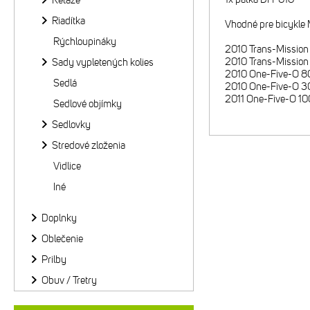
Reťaze
Riadítka
Vhodné pre bicykle 
Rýchloupináky
2010 Trans-Mission
2010 Trans-Mission
Sady vypletených kolies
2010 One-Five-O 8
Sedlá
2010 One-Five-O 3
2011 One-Five-O 10
Sedlové objímky
Sedlovky
Stredové zloženia
Vidlice
Iné
Doplnky
Oblečenie
Prilby
Obuv / Tretry