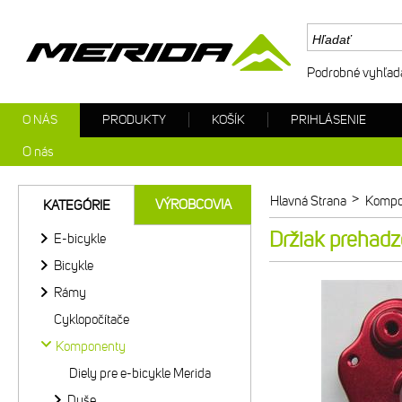
Podrobné vyhľad
O NÁS
PRODUKTY
KOŠÍK
PRIHLÁSENIE
O nás
>
Hlavná Strana
Kompo
VÝROBCOVIA
KATEGÓRIE
Držiak prehad
E-bicykle
Bicykle
Rámy
Cyklopočítače
Komponenty
Diely pre e-bicykle Merida
Duše