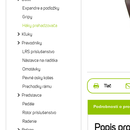
Expandre a podložky
Gripy
Háky prehadzovača
Kľuky
Prevodníky
LRS príslušenstvo
Nástavce na riadítka
Omotávky
Pevné osky kolies
Tlač
Prechodky rámu
Predstavce
Pedále
Podrobnosti o pr
Rotor príslušenstvo
Radenie
Popis pr