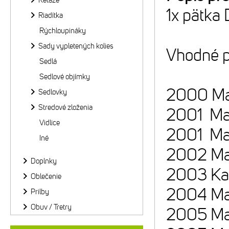
Reťaze
1x pätka
Riadítka
Rýchloupináky
Sady vypletených kolies
Vhodné p
Sedlá
Sedlové objímky
2000 Mat
Sedlovky
Stredové zloženia
2001 Mat
Vidlice
2001 Matt
Iné
2002 Matt
Doplnky
2003 Kala
Oblečenie
2004 Mat
Prilby
Obuv / Tretry
2005 Ma