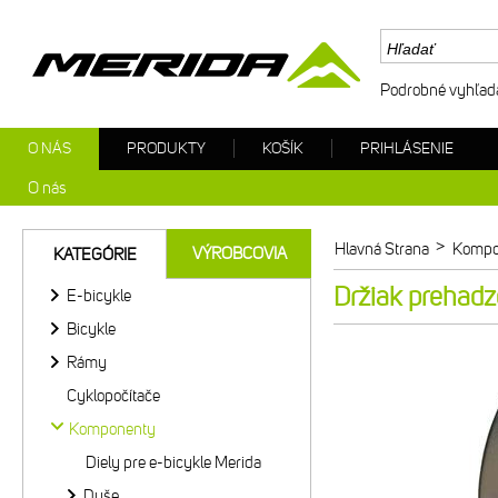
Podrobné vyhľad
O NÁS
PRODUKTY
KOŠÍK
PRIHLÁSENIE
O nás
>
Hlavná Strana
Kompo
VÝROBCOVIA
KATEGÓRIE
Držiak prehad
E-bicykle
Bicykle
Rámy
Cyklopočítače
Komponenty
Diely pre e-bicykle Merida
Duše