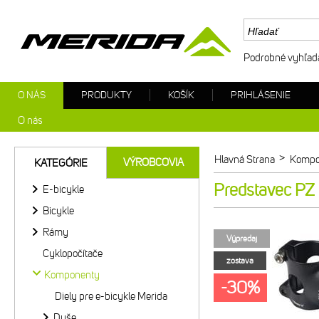
Podrobné vyhľad
O NÁS
PRODUKTY
KOŠÍK
PRIHLÁSENIE
O nás
>
Hlavná Strana
Kompo
VÝROBCOVIA
KATEGÓRIE
Predstavec PZ
E-bicykle
Bicykle
Rámy
Výpredaj
Cyklopočítače
zostava
Komponenty
-30%
Diely pre e-bicykle Merida
Duše