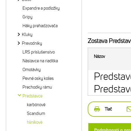
Expandre a podložky
Gripy
Háky prehadzovača
Kľuky
Zostava
Predstav
Prevodníky
LRS príslušenstvo
Názov
Nástavce na riadítka
Omotávky
Predsta
Pevné osky kolies
Predsta
Prechodky rámu
Predstavce
karbónové
Tlač
Scandium
hliníkové
Podrobnosti o pr