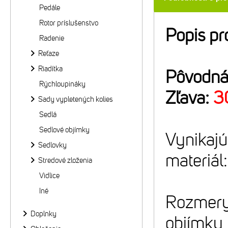
Pedále
Rotor príslušenstvo
Popis pr
Radenie
Reťaze
Riadítka
Pôvodná
Rýchloupináky
Zľava:
3
Sady vypletených kolies
Sedlá
Sedlové objímky
Vynikajú
Sedlovky
materiál
Stredové zloženia
Vidlice
Iné
Rozmery:
Doplnky
objímky 