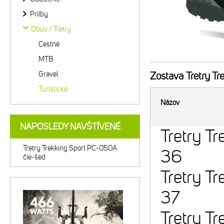
Prilby
Obuv / Tretry
Cestné
MTB
Gravel
Zostava
Tretry Tr
Turistické
Názov
NAPOSLEDY NAVŠTÍVENÉ
Tretry T
Tretry Trekking Sport PC-050A
36
čie-šed
Tretry T
37
Tretry T