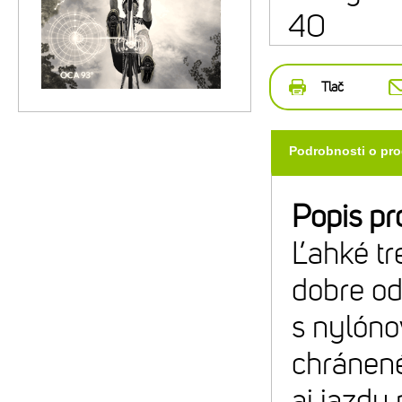
40
Tlač
Podrobnosti o pr
Popis pr
Ľahké tr
dobre od
s nylóno
chránené
aj jazdu 