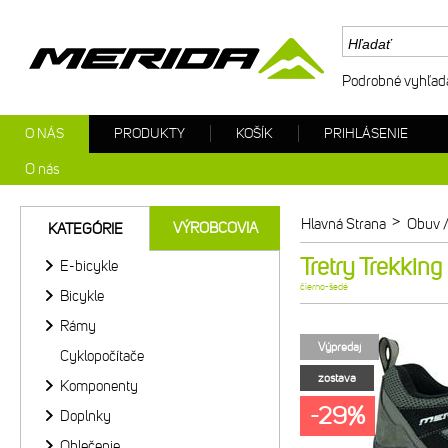
Podrobné vyhľad
O NÁS
PRODUKTY
KOŠÍK
PRIHLÁSENIE
O nás
>
Hlavná Strana
Obuv /
VÝROBCOVIA
KATEGÓRIE
Tretry Trekkin
E-bicykle
čierno-šedé
Bicykle
Rámy
Výpredaj
Cyklopočítače
zostava
Komponenty
-29%
Doplnky
Oblečenie