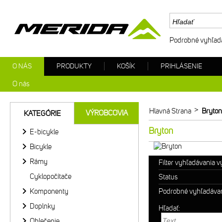
Podrobné vyhľad
O NÁS
PRODUKTY
KOŠÍK
PRIHLÁSENIE
O nás
>
Hlavná Strana
Bryton
VÝROBCOVIA
KATEGÓRIE
Bryton
E-bicykle
Bicykle
Rámy
Filter vyhľadávania 
Cyklopočítače
Status
Komponenty
Podrobné vyhľadáva
Doplnky
Hľadať:
Oblečenie