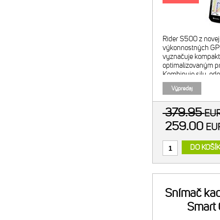
sní
Rider S500 z novej 
výkonnostných GPS
vyznačuje kompak
optimalizovaným pr
Kombinuje silu, odo
svojich predchodco
Výpredaj
rozšírenými schopno
jazdc
379.95
EU
259.00
E
DO KOŠÍ
Snímač kad
Smart