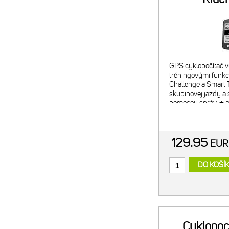
GPS cyklopočítač v
tréningovými funkc
Challenge a Smart T
skupinovej jazdy a 
pomocou správ. + m
v slovenčine + výk
do 32 hodí
129.95
EU
DO KOŠÍ
Cyklopoc