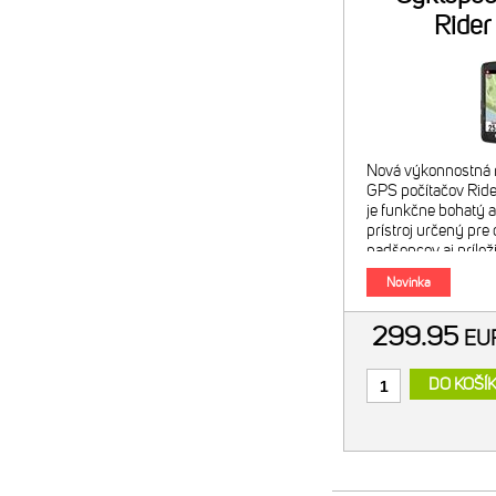
Rider
Nová výkonnostná r
GPS počítačov Ride
je funkčne bohatý a
prístroj určený pre 
nadšencov aj prílež
Vďaka úžasnému 3
Novinka
299.95
E
DO KOŠÍ