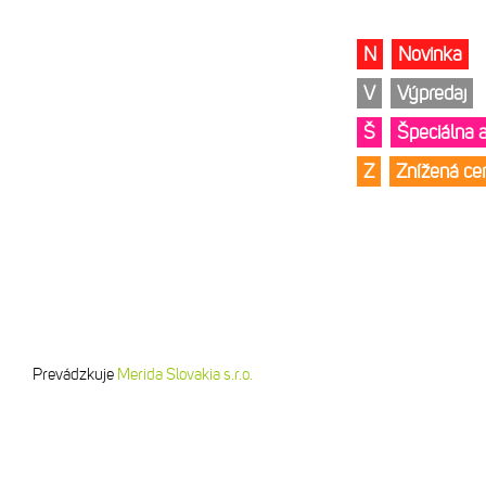
N
Novinka
V
Výpredaj
Š
Špeciálna 
Z
Znížená c
Prevádzkuje
Merida Slovakia s.r.o.