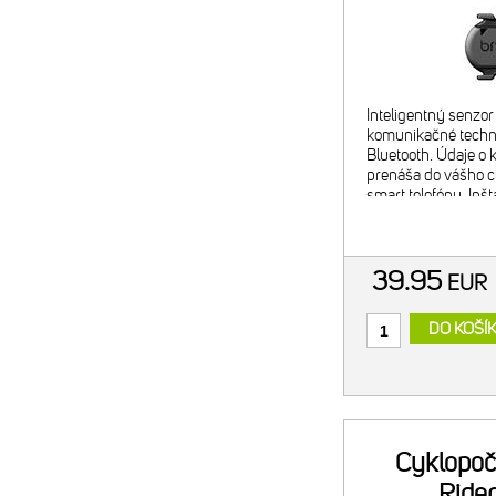
Inteligentný senzo
komunikačné techn
Bluetooth. Údaje o 
prenáša do vášho c
smart telefónu. Inš
bez magnetu aj dod
Užívateľsky priateľs
39.95
EUR
DO KOŠÍ
Cyklopoč
Ride