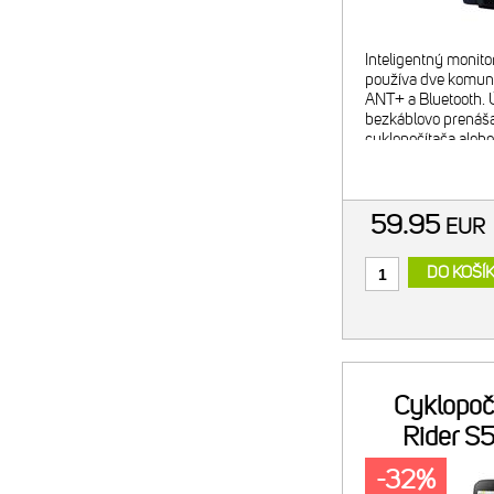
Inteligentný monito
používa dve komuni
ANT+ a Bluetooth. 
bezkáblovo prenáš
cyklopočítača alebo
Komfortný elastic
materiál hrudného 
vysoký už
59.95
EUR
DO KOŠÍ
Cyklopoč
Rider S5
HRM,
-32%