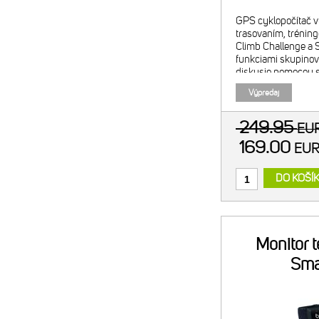
GPS cyklopočítač v
trasovaním, trénin
Climb Challenge a S
funkciami skupinov
diskusie pomocou 
cyklopočítača aj v 
Výpredaj
ambientný svetelný
249.95
EU
169.00
EU
DO KOŠÍ
Monitor 
Sma