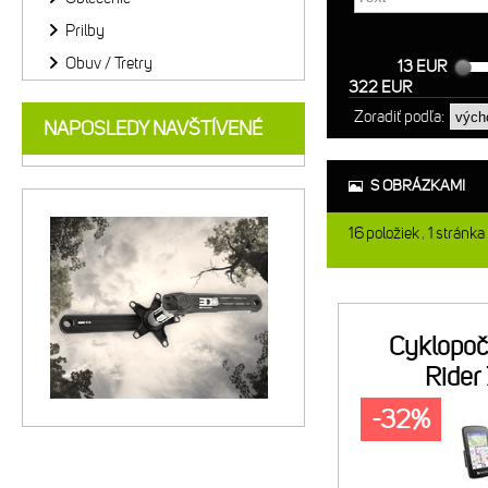
Prilby
Obuv / Tretry
13 EUR
322 EUR
Zoradiť podľa:
NAPOSLEDY NAVŠTÍVENÉ
S OBRÁZKAMI
16
položiek
1
stránka
Cyklopoč
Rider
-32%