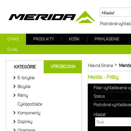
Podrobné vyhľad
O NÁS
PRODUKTY
KOŠÍK
PRIHLÁSENIE
O nás
>
Hlavná Strana
Merida
VÝROBCOVIA
KATEGÓRIE
Merida - Prilby
E-bicykle
Bicykle
Filter vyhľadávania 
Rámy
Status
Cyklopočítače
Podrobné vyhľadáva
Komponenty
Hľadať:
Doplnky
Oblečenie