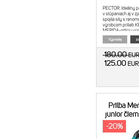
PECTOR: Ideálny pa
v stúpaniach aj v 
spojila sily s re
výrobcom prilieb K
MERIDA-edíciu výn
PECTOR ME-1 - MI
Výpredaj
zo
mozgu/hlavy (Multi
180.00
EU
125.00
EU
Prilba Me
junior čier
5
-20%