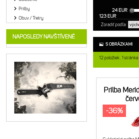
Prilby
24 EUR
123 EUR
Obuv / Tretry
Zoradiť podľa:
NAPOSLEDY NAVŠTÍVENÉ
S OBRÁZKAMI
12
položiek
1
stránka
Prilba Meri
čer
-36%