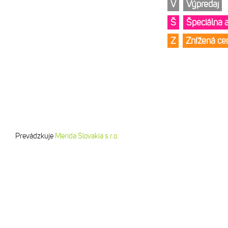
V
Výpredaj
Š
Špeciálna 
Z
Znížená c
Prevádzkuje
Merida Slovakia s.r.o.