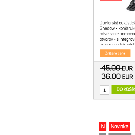
Juniorská cyklistic
Shadow - konštrukc
odvetranie pomoco
otvorov - s integrov
hmyzu - odnímateľn
2D otočný upínací 
Znížená cena
výstelky prilby Hm
45.00
EUR
36.00
EU
DO KOŠÍ
N
Novinka