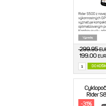
Rider S500 z novej 
výkonnostných GPS
vyznačuje kompak
optimalizovaným pr
Kombinuje silu, odo
svojich predchodco
Výpredaj
rozšírenými schopno
jazdc
299.95
E
199.00
EU
DO KOŠÍ
Cyklopoč
Rider S8
HRM,
-31%