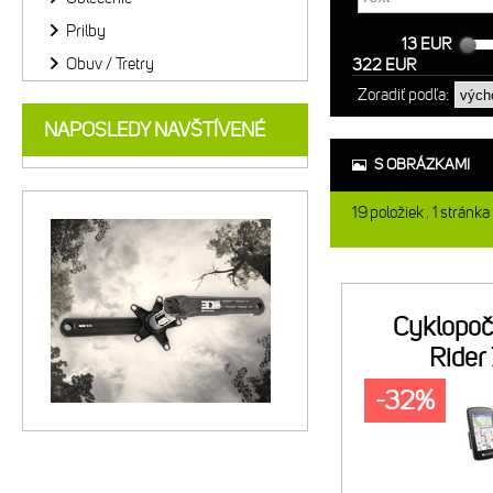
Prilby
13 EUR
Obuv / Tretry
322 EUR
Zoradiť podľa:
NAPOSLEDY NAVŠTÍVENÉ
S OBRÁZKAMI
19
položiek
1
stránka
Cyklopoč
Rider
-32%