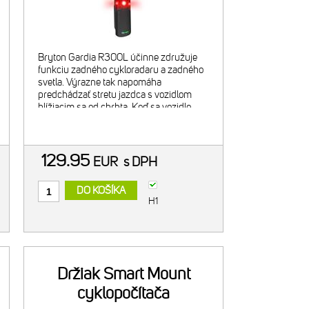
Bryton Gardia R300L účinne združuje
funkciu zadného cykloradaru a zadného
svetla. Výrazne tak napomáha
predchádzať stretu jazdca s vozidlom
blížiacim sa od chrbta. Keď sa vozidlo
zozadu približuje k cyklistovi, okrem
upozornení radaru na displeji kompatib
129.95
EUR
s DPH
DO KOŠÍKA
H1
Držiak Smart Mount
cyklopočítača