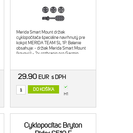
Garmin/Wahoo
Merida Smart Mount držiak
cyklopočítača špeciálne navrhnutý pre
kokpit MERIDA TEAM SL 1P. Balenie
obsahuje: - držiak Merida Smart Mount
(kovový) - 2x rozhranie pre Garmin
(plastové) - 1x rozhranie pre Wahoo
(plastové) - 1x GoPro adaptér + šnúrka
29.90
EUR
s DPH
DO KOŠÍKA
H1
Cyklopocítac Bryton