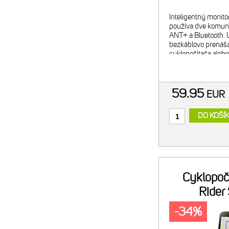
Inteligentný monito
používa dve komuni
ANT+ a Bluetooth. 
bezkáblovo prenáš
cyklopočítača alebo
Komfortný elastic
materiál hrudného 
vysoký už
59.95
EUR
DO KOŠÍ
Cyklopoč
Rider
-34%