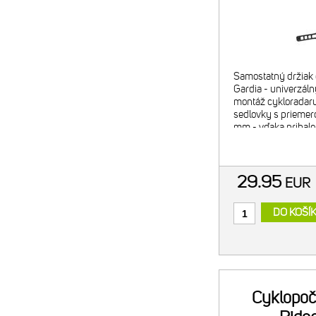
Samostatný držiak 
Gardia - univerzál
montáž cykloradaru
sedlovky s prieme
mm - vďaka pribal
kompatibilný aj so 
D-profilom - bajone
29.95
EUR
DO KOŠÍ
Cyklopoč