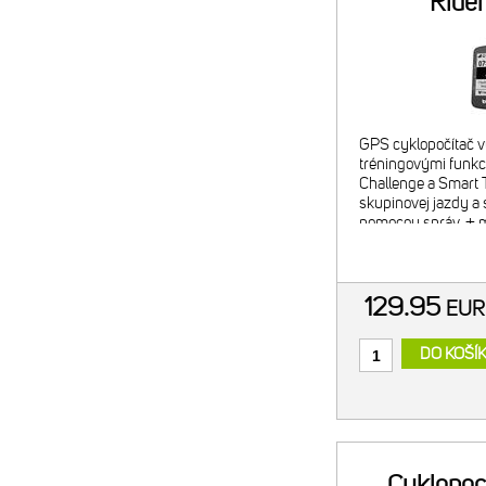
Ride
GPS cyklopočítač v
tréningovými funkc
Challenge a Smart T
skupinovej jazdy a 
pomocou správ. + m
v slovenčine + výk
do 32 hodí
129.95
EU
DO KOŠÍ
Cyklopoc