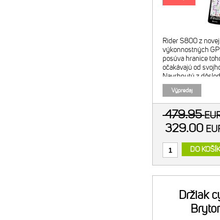
sní
Rider S800 z novej 
výkonnostných GPS
posúva hranice toho
očakávajú od svojh
Navrhnutý z dôsle
prémiových materiá
Výpredaj
optimalizovaný kaž
zariadenia, R
479.95
EU
329.00
E
DO KOŠÍ
Držiak c
Bryto