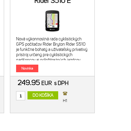
Rider S510 E
Nová výkonnostná rada cyklistických
GPS počítačov Rider Bryton Rider S510
je funkčne bohatý a užívateľsky prívetivý
prístroj určený pre cyklistických
nadšencov aj príležitostných jazdcov.
Vďaka úžasnému 2,8&quot; farebném
Novinka
249.95
EUR
s DPH
DO KOŠÍKA
H1