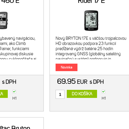
r 460 E
Rider 17 E
ybavený navigáciou,
Nový BRYTON 17E s väčšou trojpalcovou
iami, ako Climb
HD obrazovkou podpora 23 funkcií
rainer, funkciami
predĺžená výdrž batérie 25 hodín
skupinovej diskusie
integrovaný GNSS (globálny satelitný
enu cyklopočítača aj
navigačný systém) podporuje in
onná batéria s výdržou
Novinka
69.95
R
s DPH
EUR
s DPH
KA
DO KOŠÍKA
H1
H1
ítac Bryton