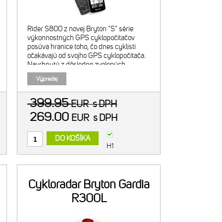
Rider S800 z novej Bryton "S" série
výkonnostných GPS cyklopočítačov
posúva hranice toho, čo dnes cyklisti
očakávajú od svojho GPS cyklopočítača.
Navrhnutý z dôsledne zvolených
prémiových materiálov pre plne
Výpredaj
optimalizovaný každý aspekt tohto
zariadenia, R
399.95
EUR
s DPH
269.00
EUR
s DPH
DO KOŠÍKA
H1
Cykloradar Bryton Gardia
R300L