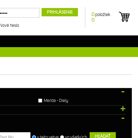
PRIHLÁSENIE
0
položiek
0
Nové heslo
Merida - Diely
HĽADAŤ
v tejto vetve
vo všetkých