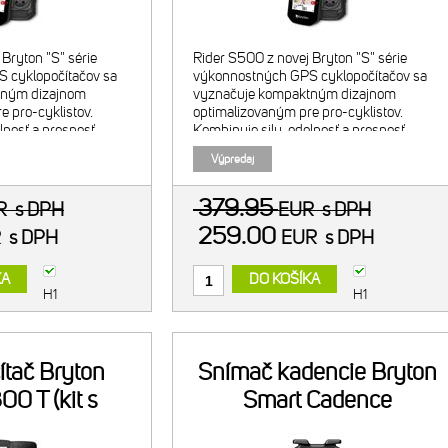
Bryton "S" série
Rider S500 z novej Bryton "S" série
 cyklopočítačov sa
výkonnostných GPS cyklopočítačov sa
tným dizajnom
vyznačuje kompaktným dizajnom
e pro-cyklistov.
optimalizovaným pre pro-cyklistov.
lnosť a presnosť
Kombinuje silu, odolnosť a presnosť
v s všestrannosťou a
svojich predchodcov s všestrannosťou a
Výpredaj
sťami, ktoré profi
rozšírenými schopnosťami, ktoré profi
jazdc
379.95
UR
s DPH
EUR
s DPH
259.00
R
s DPH
EUR
s DPH
KA
DO KOŠÍKA
H1
H1
ítač Bryton
Snímač kadencie Bryton
00 T (kit s
Smart Cadence
SPD,CAD