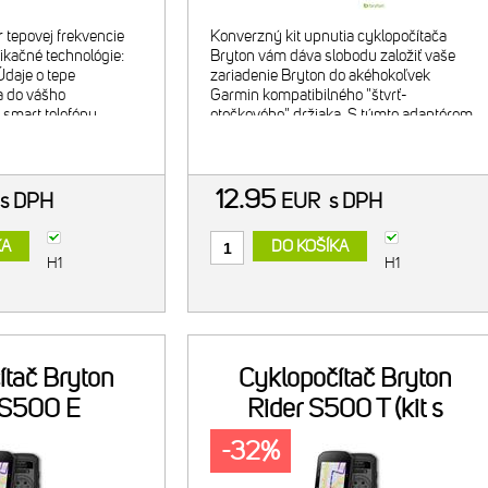
r tepovej frekvencie
Konverzný kit upnutia cyklopočítača
kačné technológie:
Bryton vám dáva slobodu založiť vaše
Údaje o tepe
zariadenie Bryton do akéhokoľvek
a do vášho
Garmin kompatibilného "štvrť-
 smart telefónu.
otočkového" držiaka. S týmto adaptérom
ký hrudný pás Mäkký
tak dokážete vaše zariadenie Bryton S-
pásu poskytujé
série upnúť do vášho pôvodného Garmin
d
12.95
s DPH
EUR
s DPH
KA
DO KOŠÍKA
H1
H1
ítač Bryton
Cyklopočítač Bryton
 S500 E
Rider S500 T (kit s
HRM,SPD,CAD
-32%
snímačmi)