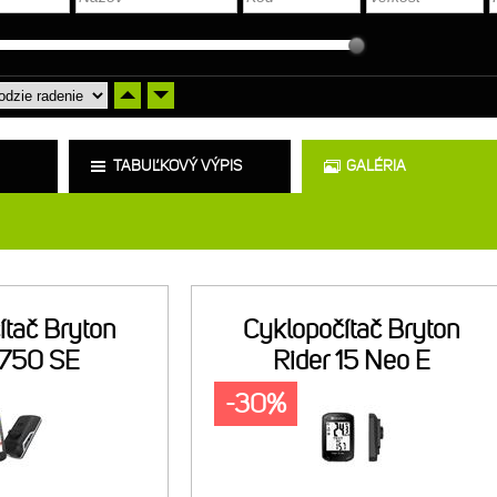
TABUĽKOVÝ VÝPIS
GALÉRIA
ítač Bryton
Cyklopočítač Bryton
 750 SE
Rider 15 Neo E
-30%