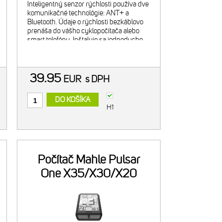
Inteligentný senzor rýchlosti používa dve
komunikačné technológie: ANT+ a
Bluetooth. Údaje o rýchlosti bezkáblovo
prenáša do vášho cyklopočítača alebo
smart telefónu. Inštaluje sa jednoducho,
bez magnetu aj dodatočných dielov.
Užívateľsky priateľský I
39.95
EUR
s DPH
DO KOŠÍKA
H1
Počítač Mahle Pulsar
One X35/X30/X20