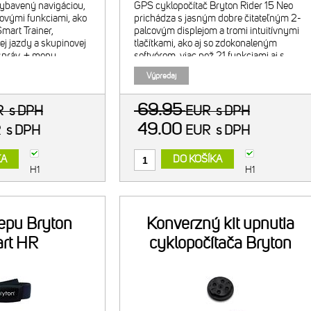
ybavený navigáciou,
GPS cyklopočítač Bryton Rider 15 Neo
govými funkciami, ako
prichádza s jasným dobre čitateľným 2-
mart Trainer,
palcovým displejom a tromi intuitívnymi
ej jazdy a skupinovej
tlačítkami, ako aj so zdokonaleným
správ. + menu
softvérom, viac než 21 funkciami aj s
slovenčine +
kompasom zobrazujúc, ktorým smerom
Výpredaj
 senzor pre opti
jazdec ide. Väčší a vylepšený
69.95
R
s DPH
EUR
s DPH
49.00
R
s DPH
EUR
s DPH
KA
DO KOŠÍKA
H1
H1
tepu Bryton
Konverzný kit upnutia
rt HR
cyklopočítača Bryton