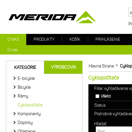
P
O NÁS
PRODUKTY
KOŠÍK
PRIHLÁSENIE
O nás
>
Hlavná Strana
Cyklop
VÝROBCOVIA
KATEGÓRIE
Cyklopočítače
E-bicykle
Bicykle
Filter vyhľadávania 
Rámy
Všetci
Cyklopočítače
Status
Komponenty
Podrobné vyhľadáva
Doplnky
Hľadať:
Oblečenie