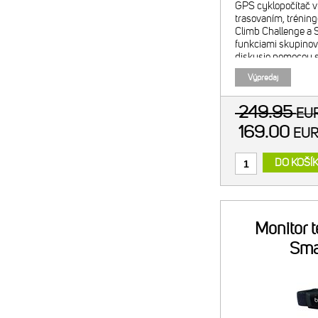
GPS cyklopočítač v
trasovaním, trénin
Climb Challenge a S
funkciami skupinov
diskusie pomocou 
cyklopočítača aj v 
Výpredaj
ambientný svetelný
249.95
EU
169.00
EU
DO KOŠÍ
Monitor 
Sma