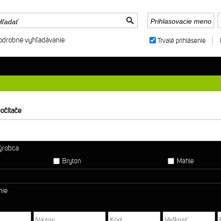
odrobné vyhľadávanie
Trvalé prihlásenie
očítače
výrobca
Bryton
Mahle
nie