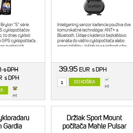
mačmi)
Bryton "S" série
Inteligentný senzor kadencie používa dve
 cyklopočítačov
komunikačné technológie: ANT+ a
, čo dnes cyklisti
Bluetooth. Údaje o kadencii bezkáblovo
o GPS cyklopočítača.
prenáša do vášho cyklopočítača alebo
dne zvolených
smart telefónu. Inštaluje sa jednoducho,
lov pre plne
bez magnetu aj dodatočných dielov.
dý aspekt tohto
Užívateľsky priateľský Int
39.95
R
s DPH
EUR
s DPH
UR
s DPH
DO KOŠÍKA
H1
KA
H1
ykloradaru
Držiak Sport Mount
n Gardia
počítača Mahle Pulsar