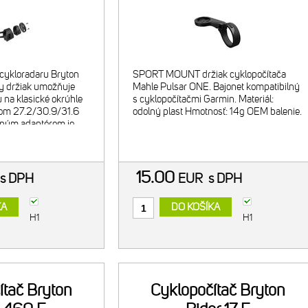
One X35/X30/X20
cykloradaru Bryton
SPORT MOUNT držiak cyklopočítača
ny držiak umožňuje
Mahle Pulsar ONE. Bajonet kompatibilný
 na klasické okrúhle
s cyklopočítačmi Garmin. Materiál:
rom 27.2/30.9/31.6
odolný plast Hmotnosť: 14g OEM balenie.
eným adaptérom je
sedlovkami s Aero- aj
t pre
15.00
s DPH
EUR
s DPH
KA
DO KOŠÍKA
H1
H1
ítač Bryton
Cyklopočítač Bryton