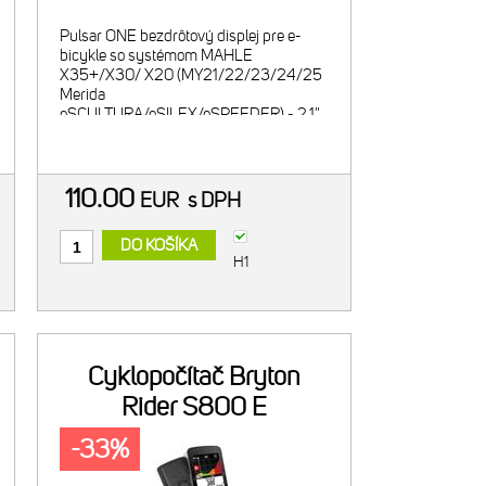
Pulsar ONE bezdrôtový displej pre e-
bicykle so systémom MAHLE
X35+/X30/ X20 (MY21/22/23/24/25
Merida
eSCULTURA/eSILEX/eSPEEDER) - 2.1"
monochromatický LCD displej - 3
ovládacie tlačítka - ANT+ bezdrôtové
spojenie s e-systémom Mahle Smartbike
X35+/X
110.00
EUR
s DPH
DO KOŠÍKA
H1
Cyklopočítač Bryton
Rider S800 E
-33%