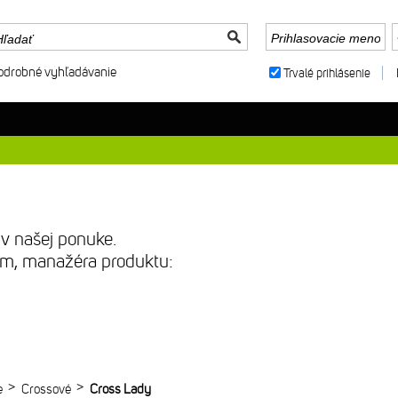
odrobné vyhľadávanie
Trvalé prihlásenie
 v našej ponuke.
sím, manažéra produktu:
>
>
e
Crossové
Cross Lady