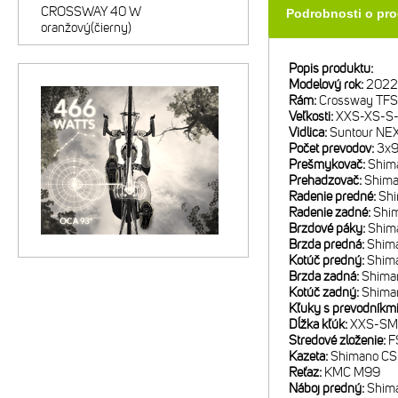
CROSSWAY 40 W
Podrobnosti o pr
oranžový(čierny)
Popis produktu:
Modelový rok:
2022
Rám:
Crossway TFS 
Veľkosti:
XXS-XS-S-
Vidlica:
Suntour NEX
Počet prevodov:
3x
Prešmykovač:
Shim
Prehadzovač:
Shim
Radenie predné:
Sh
Radenie zadné:
Shi
Brzdové páky:
Shim
Brzda predná:
Shim
Kotúč predný:
Shim
Brzda zadná:
Shima
Kotúč zadný:
Shima
Kľuky s prevodníkm
Dĺžka kľúk:
XXS-SM:
Stredové zloženie:
F
Kazeta:
Shimano CS
Reťaz:
KMC M99
Náboj predný:
Shim