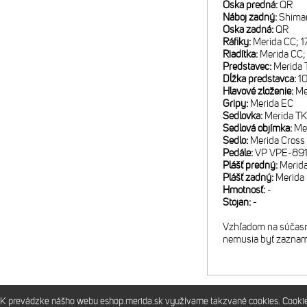
Oska predná:
QR
Náboj zadný:
Shima
Oska zadná:
QR
Ráfiky:
Merida CC; 1
Riadítka:
Merida CC;
Predstavec:
Merida 
Dĺžka predstavca:
1
Hlavové zloženie:
Me
Gripy:
Merida EC
Sedlovka:
Merida TK
Sedlová objímka:
Me
Sedlo:
Merida Cross
Pedále:
VP VPE-89
Plášť predný:
Merid
Plášť zadný:
Merida
Hmotnosť:
-
Stojan:
-
Vzhľadom na súčasnú
nemusia byť zaznam
K prevádzke nášho webu eshop.merida.sk využívame takzvané cookies. Cookies 
Prevádzkuje
Merida Slovakia s.r.o.