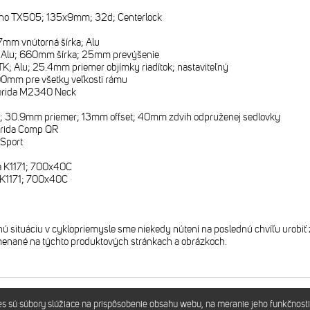
no TX505; 135x9mm; 32d; Centerlock
7mm vnútorná šírka; Alu
 Alu; 660mm šírka; 25mm prevýšenie
TK; Alu; 25.4mm priemer objímky riadítok; nastaviteľný
00mm pre všetky veľkosti rámu
rida M2340 Neck
; 30.9mm priemer; 13mm offset; 40mm zdvih odpruženej sedlovky
rida Comp QR
 Sport
1
a K1171; 700x40C
 K1171; 700x40C
 situáciu v cyklopriemysle sme niekedy nútení na poslednú chvíľu urobiť 
enané na týchto produktových stránkach a obrázkoch.
sú súbory slúžiace na prispôsobenie obsahu webu, na meranie jeho funkčnosti