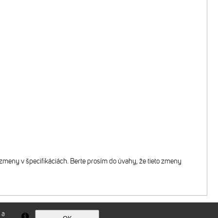
zmeny v špecifikáciách. Berte prosím do úvahy, že tieto zmeny
 a
Technické riešenie © 2026
CyberSoft s.r.o.