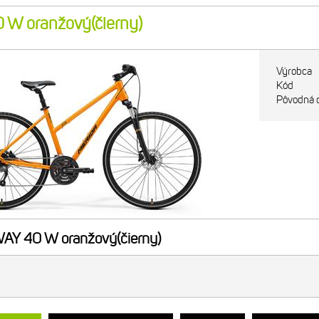
W oranžový(čierny)
Výrobca
Kód
Pôvodná 
Y 40 W oranžový(čierny)