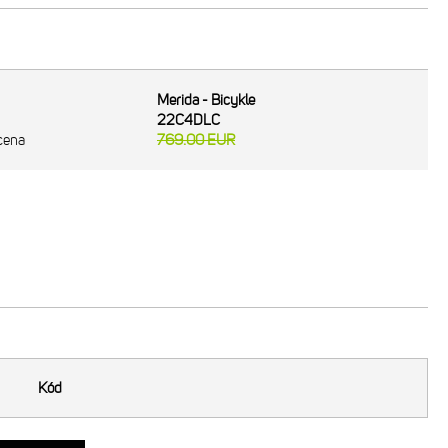
Merida - Bicykle
22C4DLC
cena
769.00
EUR
Kód