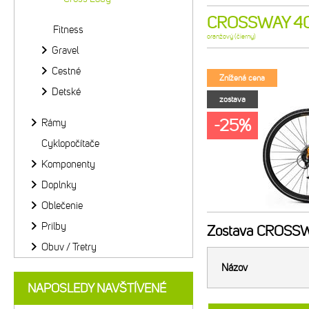
CROSSWAY 40 
Fitness
oranžový (čierny)
Gravel
Cestné
Znížená cena
Detské
zostava
-25%
Rámy
Cyklopočítače
Komponenty
Doplnky
Oblečenie
Prilby
Zostava
CROSSWA
Obuv / Tretry
Názov
NAPOSLEDY NAVŠTÍVENÉ