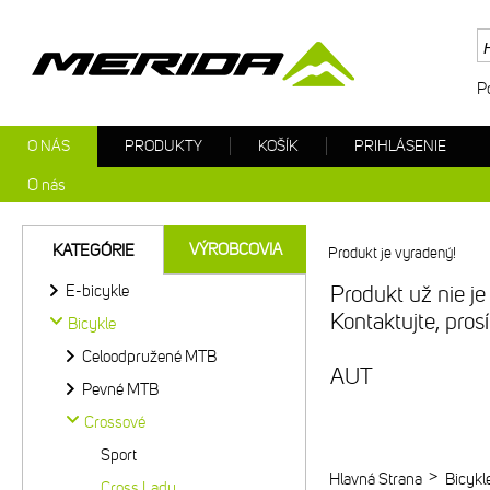
P
O NÁS
PRODUKTY
KOŠÍK
PRIHLÁSENIE
O nás
VÝROBCOVIA
KATEGÓRIE
Produkt je vyradený!
E-bicykle
Produkt už nie je
Kontaktujte, pro
Bicykle
Celoodpružené MTB
AUT
Pevné MTB
Crossové
Sport
>
Hlavná Strana
Bicykl
Cross Lady