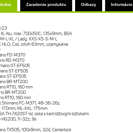
odukte
Zaradenie produktu
Odkazy
Informácie
/23
III; Alu; max. 700x50C; 135x9mm; BSA
M-L-XL / Lady: XXS-XS-S-M-L
 HLO; Coil; zdvih 63mm; uzamykanie
9
ano FD-M370
ano RD-M370
imano ST-EF505
mano ST-EF505
ano ST-EF505
ano BR-MT200
ano RT10; 160 mm
no BR-MT200
no RT10; 160 mm
i:
Shimano FC-M371; 48-36-26z
 170mm, ML-XXL: 175mm
SA TH-7420ST-W, oska s kartridžovými ložiskami
-HG200; 11-32z; 9s
ano TX505; 100x9mm; 32d; Centerlock