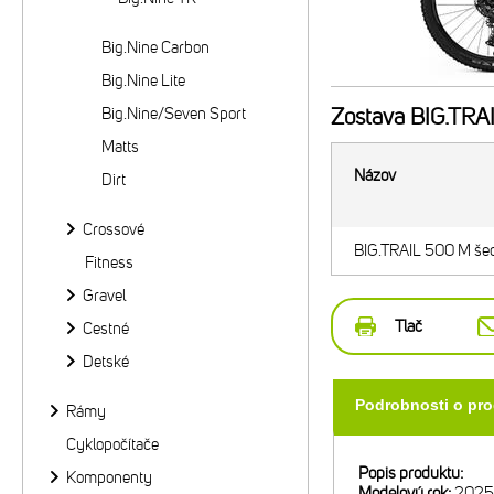
Big.Nine Carbon
Big.Nine Lite
Big.Nine/Seven Sport
Zostava
BIG.TRAI
Matts
Názov
Dirt
Crossové
BIG.TRAIL 500 M šed
Fitness
Gravel
Tlač
Cestné
Detské
Podrobnosti o pr
Rámy
Cyklopočítače
Popis produktu:
Komponenty
Modelový rok:
2025