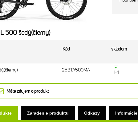
Hodnoten
L 500 šedý(čierny)
Kód
skladom
ý(čierny)
25BTA500MA
H1
Máte záujem o produkt
odukte
Zaradenie produktu
Odkazy
Informácie