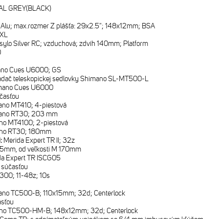
L GREY(BLACK)
II; Alu; max.rozmer Z plášťa: 29x2.5"; 148x12mm; BSA
-XL
sylo Silver RC; vzduchová; zdvih 140mm; Platform
0
no Cues U6000; GS
ádač teleskopickej sedlovky Shimano SL-MT500-L
mano Cues U6000
časťou
no MT410; 4-piestová
ano RT30; 203 mm
no MT4100; 2-piestová
no RT30; 180mm
i:
Merida Expert TR II; 32z
5mm, od veľkosti M 170mm
da Expert TR ISCG05
e súčasťou
00; 11-48z; 10s
no TC500-B; 110x15mm; 32d; Centerlock
asťou
no TC500-HM-B; 148x12mm; 32d; Centerlock