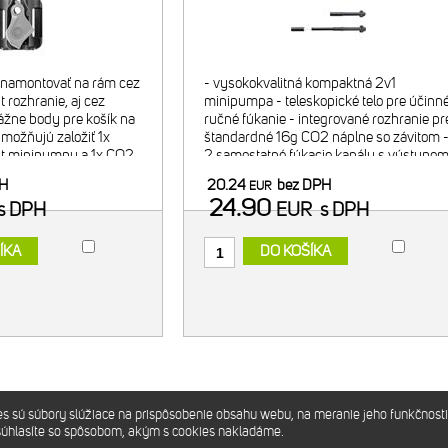
é namontovať na rám cez
- vysokokvalitná kompaktná 2v1
 rozhranie, aj cez
minipumpa - teleskopické telo pre účinn
žne body pre košík na
ručné fúkanie - integrované rozhranie pr
umožňujú založiť 1x
štandardné 16g CO2 náplne so závitom 
nt minipumpu a 1x CO2
2 samostatné fúkacie kanály s výstupo
O2 náplň (bez
osobitne pre CO2, osobitne pre klasickú
PH
20.24
bez DPH
EUR
ocou priloženej
pumpu - vhodná LE
24.90
s DPH
EUR
s DPH
ÍKA
DO KOŠÍKA
sú súbory slúžiace na prispôsobenie obsahu webu, na meranie jeho funkčnosti
súhlasíte so spôsobom, akým s cookies nakladáme.