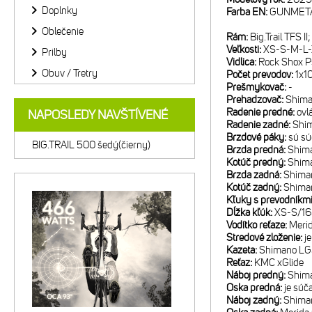
Doplnky
Farba EN:
GUNMETA
Oblečenie
Rám:
Big.Trail TFS 
Veľkosti:
XS-S-M-L
Prilby
Vidlica:
Rock Shox P
Obuv / Tretry
Počet prevodov:
1x1
Prešmykovač:
-
Prehadzovač:
Shima
Radenie predné:
ovl
NAPOSLEDY NAVŠTÍVENÉ
Radenie zadné:
Shi
Brzdové páky:
sú sú
BIG.TRAIL 500 šedý(čierny)
Brzda predná:
Shima
Kotúč predný:
Shim
Brzda zadná:
Shima
Kotúč zadný:
Shima
Kľuky s prevodníkm
Dĺžka kľúk:
XS-S/16
Vodítko reťaze:
Meri
Stredové zloženie:
j
Kazeta:
Shimano LG3
Reťaz:
KMC xGlide
Náboj predný:
Shima
Oska predná:
je súč
Náboj zadný:
Shima