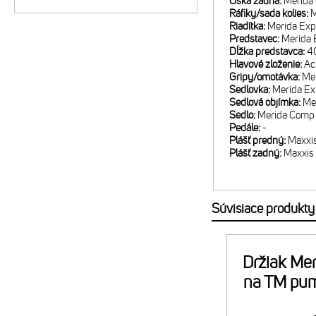
Oska zadná:
Merida
Ráfiky/sada kolies:
M
Riadítka:
Merida Exp
Predstavec:
Merida E
Dĺžka predstavca:
4
Hlavové zloženie:
Ac
Gripy/omotávka:
Me
Sedlovka:
Merida E
Sedlová objímka:
Me
Sedlo:
Merida Comp 
Pedále:
-
Plášť predný:
Maxxis
Plášť zadný:
Maxxis 
Súvisiace produkty
Držiak Mer
na TM pu