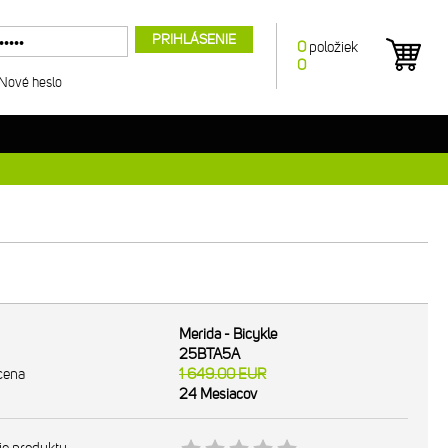
PRIHLÁSENIE
0
položiek
0
Nové heslo
Merida - Bicykle
25BTA5A
cena
1 649.00
EUR
24 Mesiacov