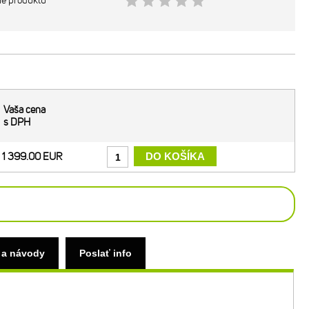
ie produktu
Vaša cena
s DPH
1 399.00 EUR
 a návody
Poslať info