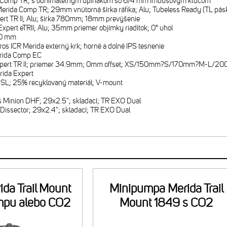
 Comp TR; s odnímateľným upinákom so 6/4 mm imbusovým kľúčom
erida Comp TR; 29mm vnútorná šírka ráfika; Alu; Tubeless Ready (TL páska
ert TR II; Alu; šírka 780mm; 18mm prevýšenie
xpert eTRII; Alu; 35mm priemer objímky riadítok; 0° uhol
0 mm
ros ICR Merida externý krk; horné a dolné IPS tesnenie
rida Comp EC
xpert TR II; priemer 34.9mm; 0mm offset; XS/150mm?S/170mm?M-L
rida Expert
SL; 25% recyklovaný materiál; V-mount
 Minion DHF; 29x2.5"; skladací; TR EXO Dual
Dissector; 29x2.4"; skladací; TR EXO Dual
ida Trail Mount
Minipumpa Merida Trail
mpu alebo CO2
Mount 1849 s CO2
náplň
náplňou