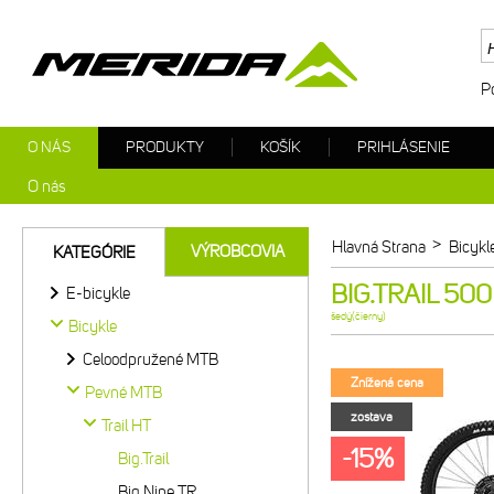
P
O NÁS
PRODUKTY
KOŠÍK
PRIHLÁSENIE
O nás
>
Hlavná Strana
Bicykl
VÝROBCOVIA
KATEGÓRIE
BIG.TRAIL 500 
E-bicykle
šedý(čierny)
Bicykle
Celoodpružené MTB
Znížená cena
Pevné MTB
zostava
Trail HT
-15%
Big.Trail
Big.Nine TR