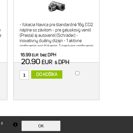
- fúkacia hlavica pre štandardné 16g CO2
é
náplne so závitom - pre galuskový ventil
e
(Presta) aj autoventil (Schrader) -
-
inovatívny duálny dizajn - 1 aktívne
m
rozhranie pre fúkanie, 1 pasívne rozhranie
pre bezpečný transport hlavice na náplni
16.99
bez DPH
EUR
- regulácia f
20.90
EUR
s DPH
DO KOŠÍKA
 a
Technické riešenie © 2026
CyberSoft s.r.o.
OK