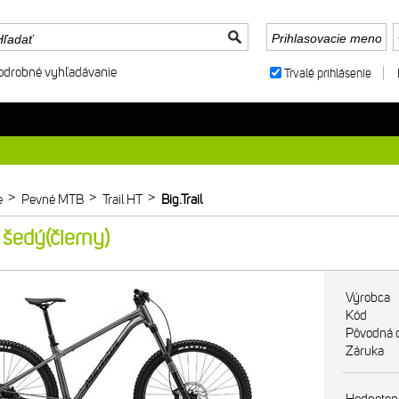
odrobné vyhľadávanie
Trvalé prihlásenie
>
>
>
e
Pevné MTB
Trail HT
Big.Trail
šedý(čierny)
Výrobca
Kód
Pôvodná 
Záruka