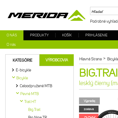
Podrobné vyhľad
O NÁS
PRODUKTY
KOŠÍK
PRIHLÁSENIE
O nás
>
Hlavná Strana
Bicykl
VÝROBCOVIA
KATEGÓRIE
BIG.TRAI
E-bicykle
Bicykle
lesklý čierny (
Celoodpružené MTB
Pevné MTB
Výpredaj
Trail HT
Big.Trail
zostava
Big.Nine TR