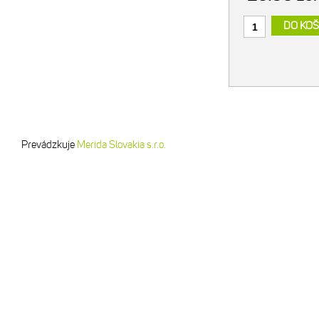
DO KOŠ
Prevádzkuje
Merida Slovakia s.r.o.