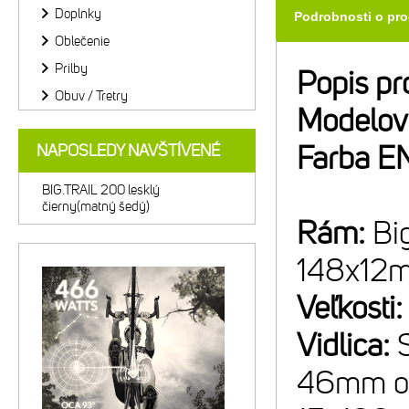
Doplnky
Podrobnosti o pr
Oblečenie
Prilby
Popis pr
Obuv / Tretry
Modelov
Farba E
NAPOSLEDY NAVŠTÍVENÉ
BIG.TRAIL 200 lesklý
čierny(matný šedý)
Rám:
Bi
148x12
Veľkosti
Vidlica:
46mm off