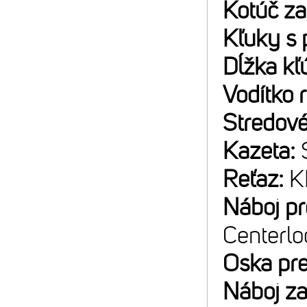
Kotúč z
Kľuky s 
Dĺžka kľ
Vodítko 
Stredové
Kazeta:
Reťaz:
K
Náboj p
Centerlo
Oska pr
Náboj z