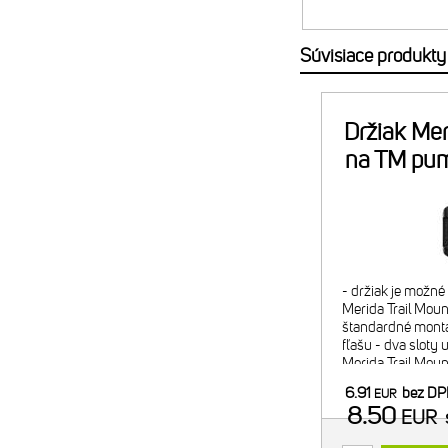
Súvisiace produkty
Držiak Mer
na TM pu
- držiak je možn
Merida Trail Mount
štandardné montá
fľašu - dva sloty 
Merida Trail Mou
náplň alebo 2x C
6.91
bez D
EUR
minipumpy) - pom
8.50
EUR