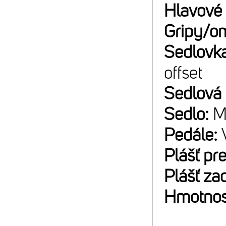
Hlavové 
Gripy/o
Sedlovk
offset
Sedlová
Sedlo:
M
Pedále:
Plášť pr
Plášť za
Hmotnos