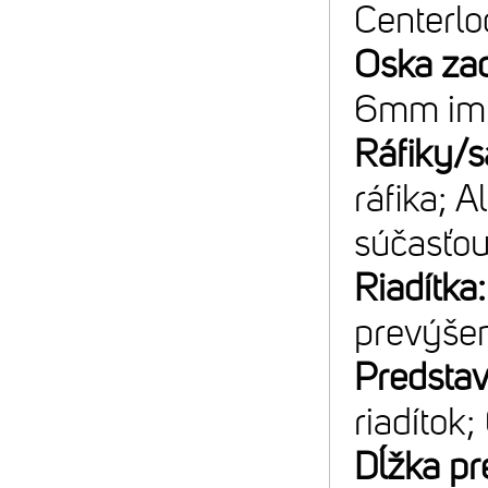
Centerlo
Oska za
6mm im
Ráfiky/s
ráfika; A
súčasťou
Riadítka
prevýše
Predsta
riadítok;
Dĺžka pr