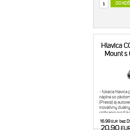
DO KOŠ
Hlavica CO
Mount s
- fúkacia hlavica
náplne so závitom
(Presta) aj autove
inovatívny duálny 
rozhranie pre fúk
pre bezpečný tran
16.99
bez 
EUR
- regulácia f
20.90
EU