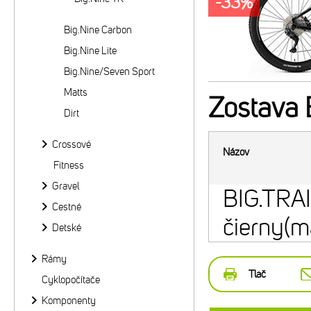
-33%
Big.Nine Carbon
Big.Nine Lite
Big.Nine/Seven Sport
Matts
Zostava
B
Dirt
Crossové
Názov
Fitness
Gravel
BIG.TRAI
Cestné
čierny(m
Detské
Rámy
Tlač
Cyklopočítače
Komponenty