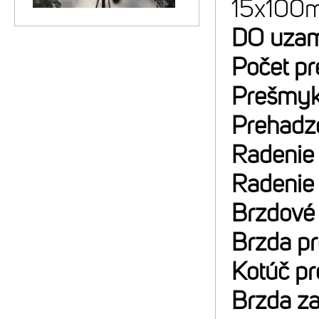
15x100m
DO uzam
Počet p
Prešmyk
Prehadz
Radenie
Radenie
Brzdové
Brzda p
Kotúč p
Brzda z