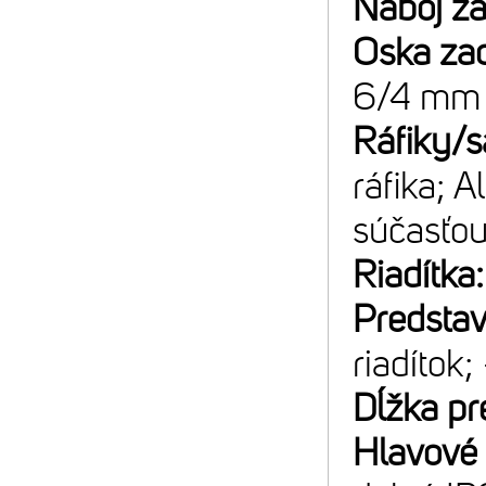
Náboj z
Oska za
6/4 mm 
Ráfiky/s
ráfika; 
súčasťou
Riadítka
Predsta
riadítok
Dĺžka pr
Hlavové 