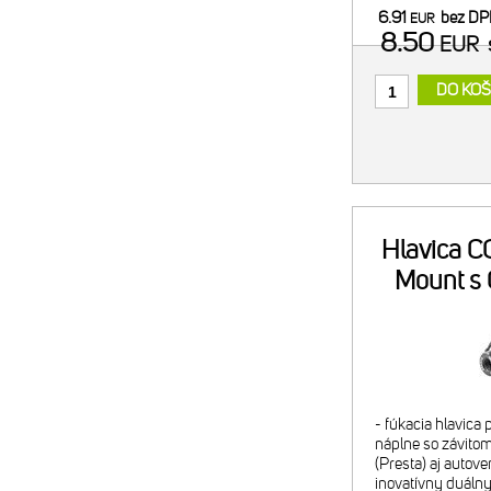
náplň alebo 2x C
6.91
bez D
EUR
minipumpy) - pom
8.50
EUR
DO KOŠ
Hlavica CO
Mount s
- fúkacia hlavica
náplne so závitom
(Presta) aj autove
inovatívny duálny 