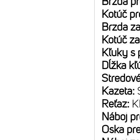
Brzda p
Kotúč p
Brzda z
Kotúč z
Kľuky s 
Dĺžka kľ
Stredové
Kazeta:
Reťaz:
K
Náboj p
Oska pr