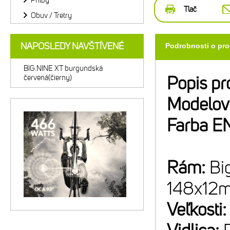
Prilby
Tlač
Obuv / Tretry
NAPOSLEDY NAVŠTÍVENÉ
Podrobnosti o pr
BIG.NINE XT burgundská
červená(čierny)
Popis pr
Modelov
Farba E
Rám:
Bi
148x12
Veľkosti