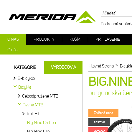
Podrobné vyhľad
O NÁS
PRODUKTY
KOŠÍK
PRIHLÁSENIE
O nás
>
Hlavná Strana
Bicykl
VÝROBCOVIA
KATEGÓRIE
BIG.NINE
E-bicykle
Bicykle
burgundská čer
Celoodpružené MTB
Pevné MTB
Znížená cena
Trail HT
Big.Nine Carbon
zostava
Big.Nine Lite