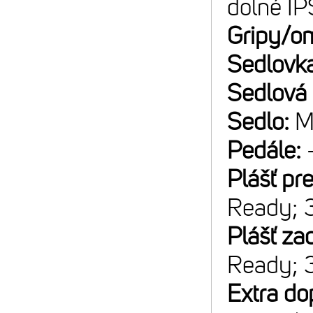
dolné IP
Gripy/o
Sedlovk
Sedlová
Sedlo:
M
Pedále:
Plášť pr
Ready; 
Plášť za
Ready; 
Extra do