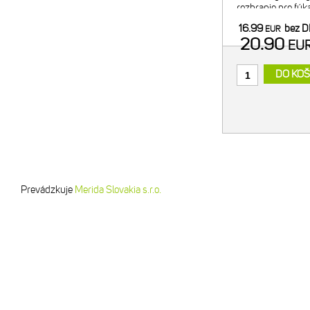
rozhranie pre fúk
pre bezpečný tran
16.99
bez 
EUR
- regulácia f
20.90
EU
DO KOŠ
Prevádzkuje
Merida Slovakia s.r.o.