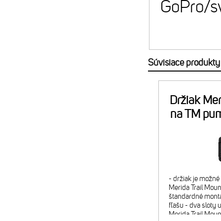
GoPro/sv
Súvisiace produkty
Držiak Mer
na TM pu
- držiak je možn
Merida Trail Mount
štandardné montá
fľašu - dva sloty 
Merida Trail Mou