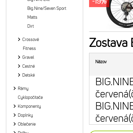
-19%
Big.Nine/Seven Sport
Matts
Dirt
Zostava
B
Crossové
Fitness
Gravel
Názov
Cestné
Detské
BIG.NINE
Rámy
červená(
Cyklopočítače
BIG.NIN
Komponenty
červená(
Doplnky
Oblečenie