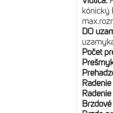
Vidlica:
kónický 
max.rozm
DO uzam
uzamyka
Počet p
Prešmyk
Prehadz
Radenie
Radenie
Brzdové