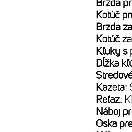
Brzda p
Kotúč p
Brzda z
Kotúč z
Kľuky s 
Dĺžka kľ
Stredové
Kazeta:
Reťaz:
K
Náboj p
Oska pr