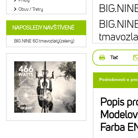
Prilby
BIG.NINE
Obuv / Tretry
BIG.NIN
NAPOSLEDY NAVŠTÍVENÉ
tmavozla
BIG.NINE 60 tmavozlatý(zelený)
Tlač
Podrobnosti o pr
Popis pr
Modelov
Farba E