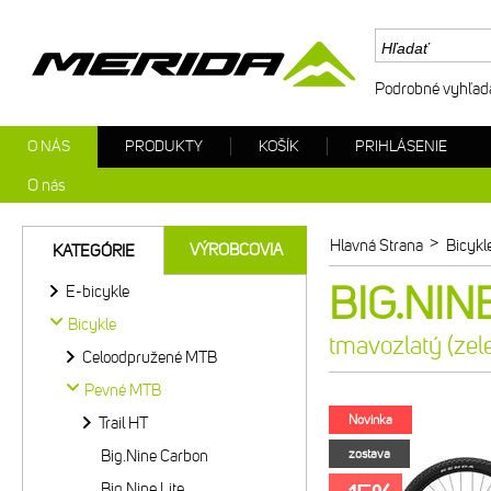
Podrobné vyhľad
O NÁS
PRODUKTY
KOŠÍK
PRIHLÁSENIE
O nás
>
Hlavná Strana
Bicykl
VÝROBCOVIA
KATEGÓRIE
BIG.NINE
E-bicykle
Bicykle
tmavozlatý (zel
Celoodpružené MTB
Pevné MTB
Novinka
Trail HT
Big.Nine Carbon
zostava
Big.Nine Lite