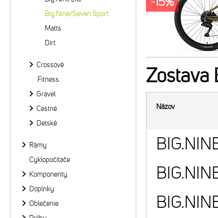
-15%
Big.Nine/Seven Sport
Matts
Dirt
Crossové
Zostava
Fitness
Gravel
Názov
Cestné
Detské
BIG.NINE
Rámy
Cyklopočítače
BIG.NINE
Komponenty
Doplnky
BIG.NINE
Oblečenie