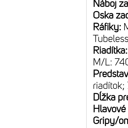
Náboj z
Oska za
Ráfiky:
M
Tubeles
Riadítka
M/L: 7
Predsta
riadítok;
Dĺžka pr
Hlavové 
Gripy/o