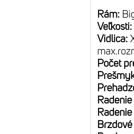
Rám:
Bi
Veľkosti
Vidlica:
max.rozm
Počet p
Prešmyk
Prehadz
Radenie
Radenie
Brzdové