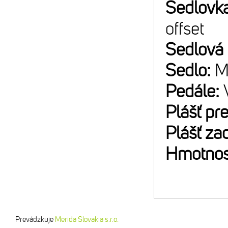
Sedlovk
offset
Sedlová
Sedlo:
M
Pedále:
Plášť pr
Plášť za
Hmotnos
Prevádzkuje
Merida Slovakia s.r.o.