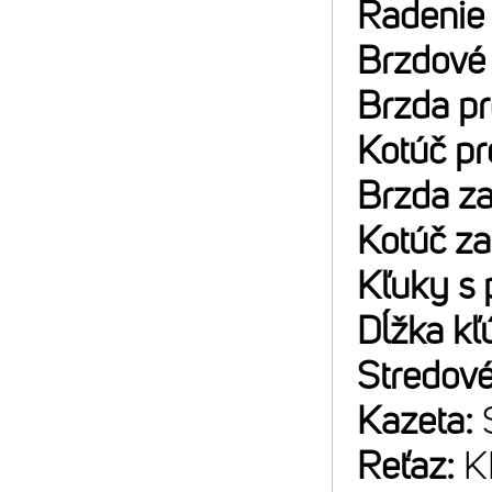
Radenie
Brzdové
Brzda p
Kotúč p
Brzda z
Kotúč z
Kľuky s 
Dĺžka kľ
Stredové
Kazeta:
Reťaz:
K