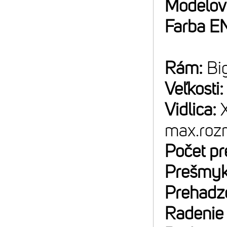
Modelov
Farba E
Rám:
Bi
Veľkosti
Vidlica:
max.rozm
Počet p
Prešmyk
Prehadz
Radenie