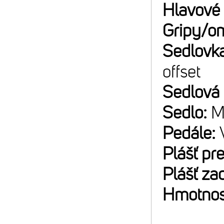
Hlavové 
Gripy/o
Sedlovk
offset
Sedlová
Sedlo:
M
Pedále:
Plášť pr
Plášť za
Hmotnos