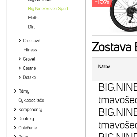
-15%
Big.Nine/Seven Sport
Matts
Dirt
Crossové
Zostava
Fitness
Gravel
Názov
Cestné
Detské
BIG.NIN
Rámy
tmavošed
Cyklopočítače
BIG.NIN
Komponenty
Doplnky
tmavošed
Oblečenie