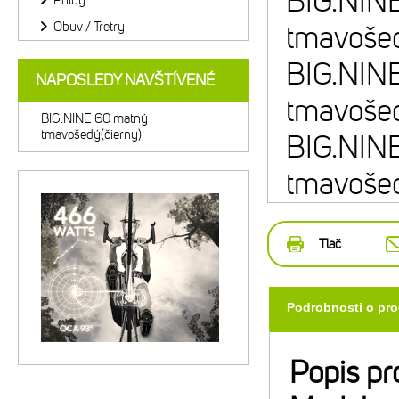
BIG.NIN
Prilby
Obuv / Tretry
tmavošed
BIG.NIN
NAPOSLEDY NAVŠTÍVENÉ
tmavošed
BIG.NINE 60 matný
tmavošedý(čierny)
BIG.NIN
tmavošed
Tlač
Podrobnosti o pr
Popis pr