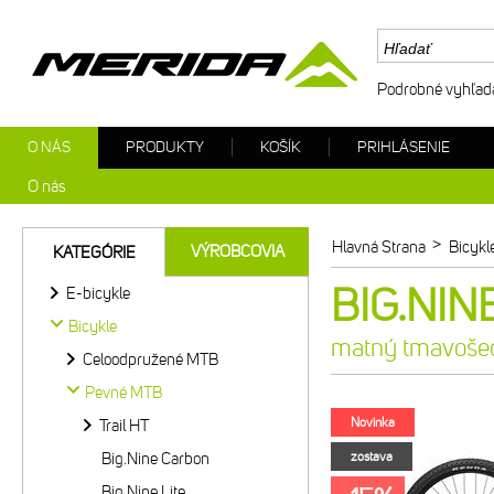
Podrobné vyhľad
O NÁS
PRODUKTY
KOŠÍK
PRIHLÁSENIE
O nás
>
Hlavná Strana
Bicykl
VÝROBCOVIA
KATEGÓRIE
BIG.NIN
E-bicykle
Bicykle
matný tmavošed
Celoodpružené MTB
Pevné MTB
Novinka
Trail HT
Big.Nine Carbon
zostava
Big.Nine Lite