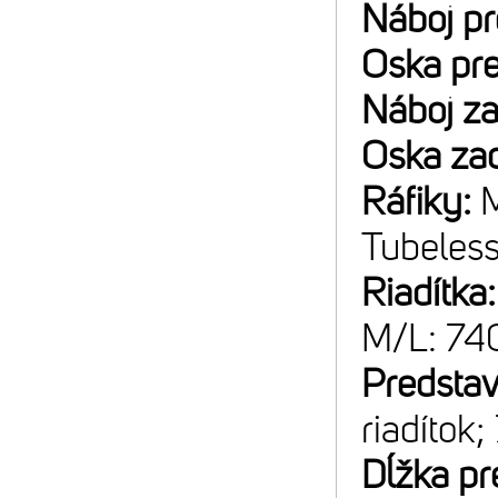
Náboj p
Oska pr
Náboj z
Oska za
Ráfiky:
M
Tubeles
Riadítka
M/L: 7
Predsta
riadítok;
Dĺžka pr