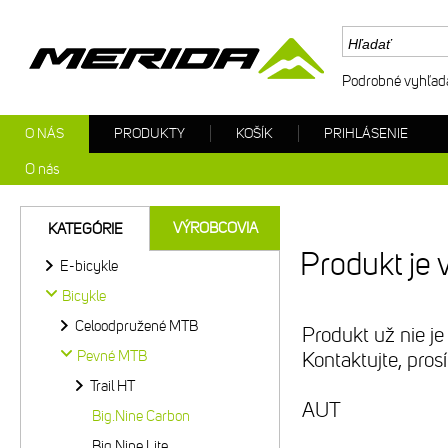
Podrobné vyhľad
O NÁS
PRODUKTY
KOŠÍK
PRIHLÁSENIE
O nás
VÝROBCOVIA
KATEGÓRIE
Produkt je 
E-bicykle
Bicykle
Celoodpružené MTB
Produkt už nie je
Pevné MTB
Kontaktujte, pro
Trail HT
AUT
Big.Nine Carbon
Big.Nine Lite