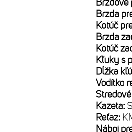
Brzdové 
Brzda pr
Kotúč pr
Brzda za
Kotúč za
Kľuky s 
Dĺžka kľ
Vodítko r
Stredové
Kazeta:
S
Reťaz:
K
Náboj pr