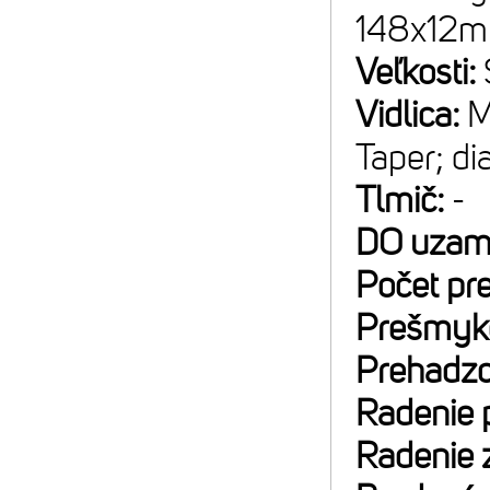
148x12m
Veľkosti:
Vidlica:
M
Taper; di
Tlmič:
-
DO uzam
Počet pr
Prešmyk
Prehadz
Radenie 
Radenie 