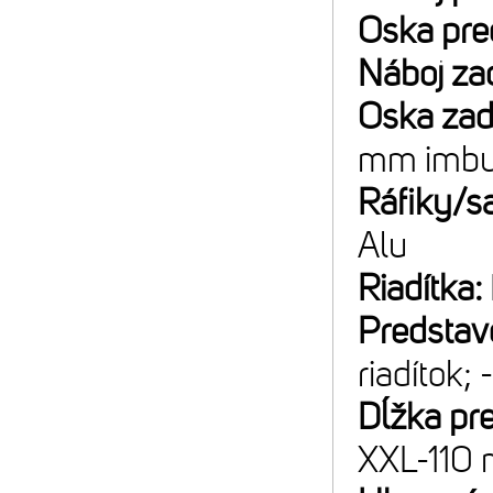
Oska pre
Náboj za
Oska za
mm imbu
Ráfiky/sa
Alu
Riadítka:
Predstav
riadítok; 
Dĺžka pr
XXL-110