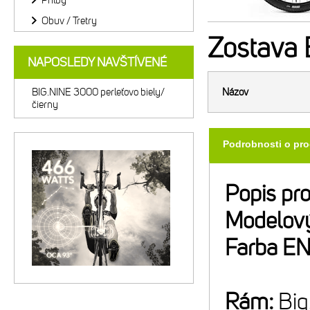
Prilby
Obuv / Tretry
Zostava
B
NAPOSLEDY NAVŠTÍVENÉ
BIG.NINE 3000 perleťovo biely/
Názov
čierny
Podrobnosti o pr
Popis pr
Modelový
Farba E
Rám:
Big