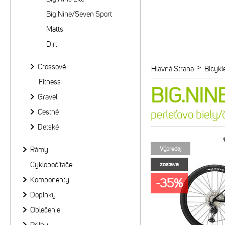
Big.Nine/Seven Sport
Matts
Dirt
Crossové
>
Hlavná Strana
Bicykl
Fitness
BIG.NINE
Gravel
Cestné
perleťovo biely/
Detské
Rámy
Výpredaj
Cyklopočítače
zostava
Komponenty
-35%
Doplnky
Oblečenie