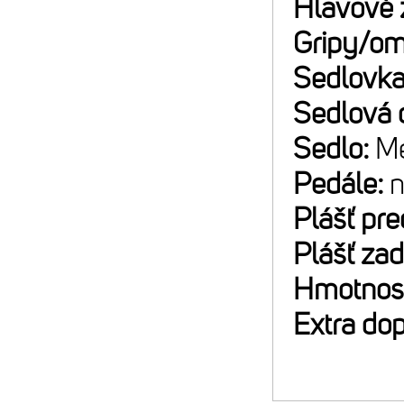
Hlavové 
Gripy/om
Sedlovk
Sedlová 
Sedlo:
Me
Pedále:
n
Plášť pr
Plášť za
Hmotnos
Extra do