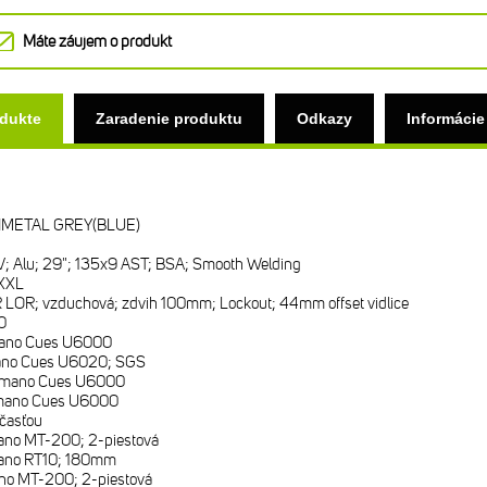
Máte záujem o produkt
odukte
Zaradenie produktu
Odkazy
Informácie
NMETAL GREY(BLUE)
IV; Alu; 29"; 135x9 AST; BSA; Smooth Welding
XXL
 LOR; vzduchová; zdvih 100mm; Lockout; 44mm offset vidlice
0
ano Cues U6000
no Cues U6020; SGS
imano Cues U6000
mano Cues U6000
časťou
no MT-200; 2-piestová
ano RT10; 180mm
no MT-200; 2-piestová