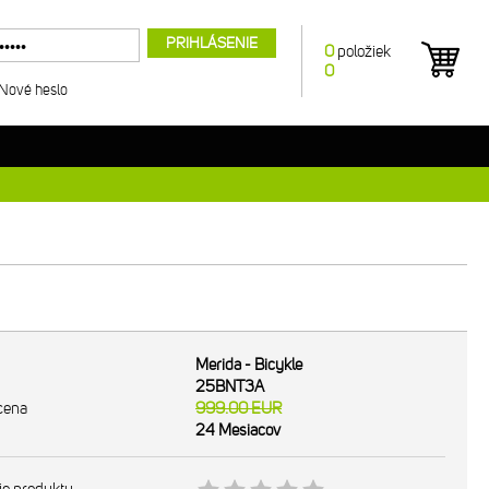
PRIHLÁSENIE
0
položiek
0
Nové heslo
Merida - Bicykle
25BNT3A
cena
999.00
EUR
24 Mesiacov