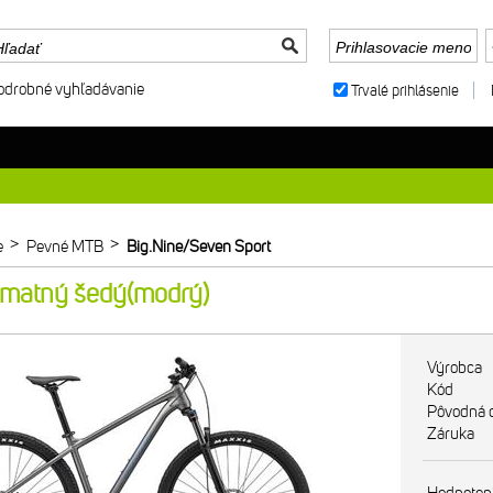
odrobné vyhľadávanie
Trvalé prihlásenie
>
>
e
Pevné MTB
Big.Nine/Seven Sport
matný šedý(modrý)
Výrobca
Kód
Pôvodná 
Záruka