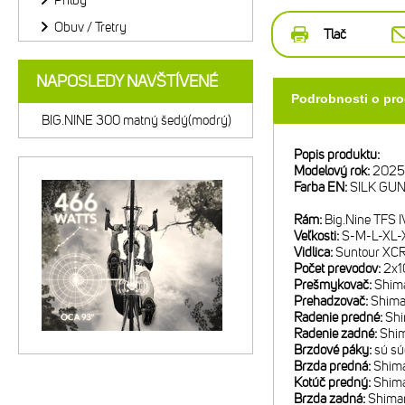
Prilby
Obuv / Tretry
Tlač
NAPOSLEDY NAVŠTÍVENÉ
Podrobnosti o pr
BIG.NINE 300 matný šedý(modrý)
Popis produktu:
Modelový rok:
2025
Farba EN:
SILK GU
Rám:
Big.Nine TFS 
Veľkosti:
S-M-L-XL-
Vidlica:
Suntour XCR
Počet prevodov:
2x1
Prešmykovač:
Shim
Prehadzovač:
Shima
Radenie predné:
Sh
Radenie zadné:
Shi
Brzdové páky:
sú sú
Brzda predná:
Shima
Kotúč predný:
Shim
Brzda zadná:
Shima