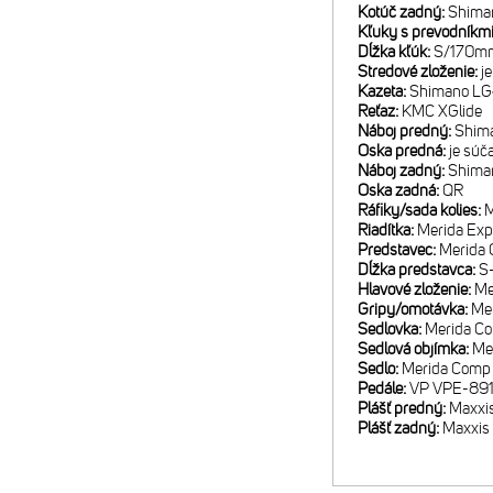
Kotúč zadný:
Shima
Kľuky s prevodníkm
Dĺžka kľúk:
S/170mm
Stredové zloženie:
j
Kazeta:
Shimano LG4
Reťaz:
KMC XGlide
Náboj predný:
Shim
Oska predná:
je súč
Náboj zadný:
Shima
Oska zadná:
QR
Ráfiky/sada kolies:
M
Riadítka:
Merida Exp
Predstavec:
Merida 
Dĺžka predstavca:
S
Hlavové zloženie:
Me
Gripy/omotávka:
Me
Sedlovka:
Merida Co
Sedlová objímka:
Me
Sedlo:
Merida Comp 
Pedále:
VP VPE-89
Plášť predný:
Maxxi
Plášť zadný:
Maxxis