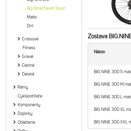
Big.Nine/Seven Sport
Matts
Dirt
Zostava
BIG.NINE
Crossové
Fitness
Názov
Gravel
Cestné
BIG.NINE 300 S mat
Detské
BIG.NINE 300 M mat
Rámy
Cyklopočítače
BIG.NINE 300 L mat
Komponenty
BIG.NINE 300 XL ma
Doplnky
BIG.NINE 300 XXL m
Oblečenie