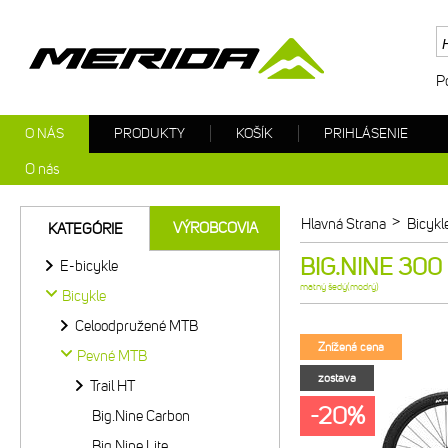
P
O NÁS
PRODUKTY
KOŠÍK
PRIHLÁSENIE
O nás
>
Hlavná Strana
Bicykl
VÝROBCOVIA
KATEGÓRIE
BIG.NINE 300 
E-bicykle
matný šedý(modrý)
Bicykle
Celoodpružené MTB
Znížená cena
Pevné MTB
zostava
Trail HT
-20%
Big.Nine Carbon
Big.Nine Lite