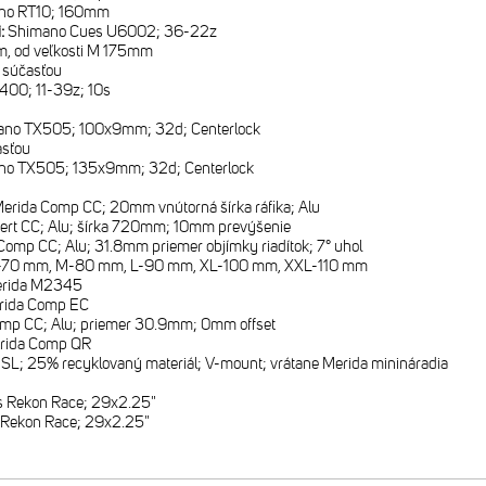
no RT10; 160mm
i:
Shimano Cues U6002; 36-22z
, od veľkosti M 175mm
e súčasťou
00; 11-39z; 10s
ano TX505; 100x9mm; 32d; Centerlock
asťou
no TX505; 135x9mm; 32d; Centerlock
erida Comp CC; 20mm vnútorná šírka ráfika; Alu
ert CC; Alu; šírka 720mm; 10mm prevýšenie
Comp CC; Alu; 31.8mm priemer objímky riadítok; 7° uhol
-70 mm, M-80 mm, L-90 mm, XL-100 mm, XXL-110 mm
rida M2345
rida Comp EC
mp CC; Alu; priemer 30.9mm; 0mm offset
rida Comp QR
SL; 25% recyklovaný materiál; V-mount; vrátane Merida minináradia
1
s Rekon Race; 29x2.25"
 Rekon Race; 29x2.25"