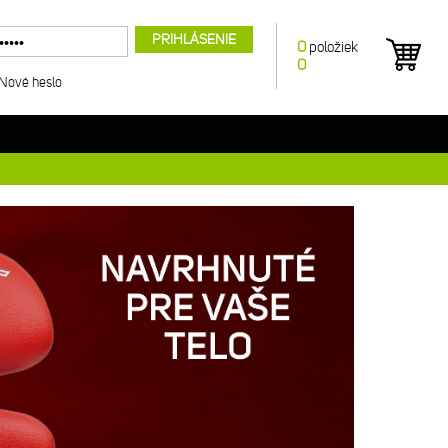
PRIHLÁSENIE
0
položiek
0
Nové heslo