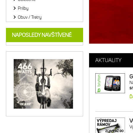
Prilby
Obuv / Tretry
NAPOSLEDY NAVŠTÍVENÉ
AKTUALITY
G
Ná
s
Ď
V
V