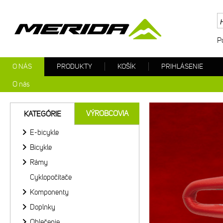
P
O NÁS
PRODUKTY
KOŠÍK
PRIHLÁSENIE
O nás
Merida
VÝROBCOVIA
KATEGÓRIE
E-bicykle
Bicykle
Rámy
Cyklopočítače
Komponenty
Doplnky
Oblečenie