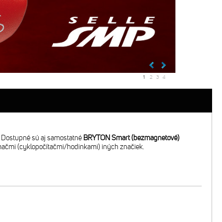
1
2
3
4
. Dostupné sú aj samostatné
BRYTON Smart (bezmagnetové)
ijímačmi (cyklopočítačmi/hodinkami) iných značiek.