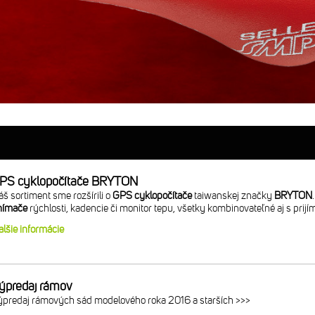
PS cyklopočítače BRYTON
š sortiment sme rozšírili o
GPS cyklopočítače
taiwanskej značky
BRYTON
nímače
rýchlosti, kadencie či monitor tepu, všetky kombinovateľné aj s pr
alšie informácie
ýpredaj rámov
ýpredaj rámových sád modelového roka 2016 a starších >>>