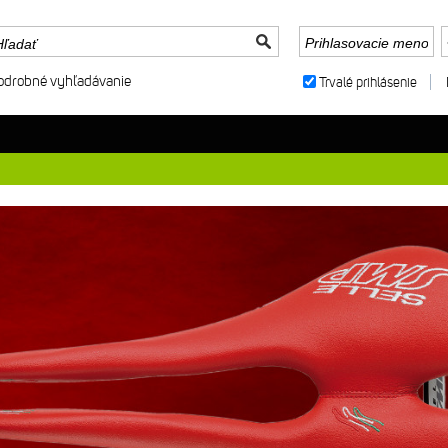
odrobné vyhľadávanie
Trvalé prihlásenie