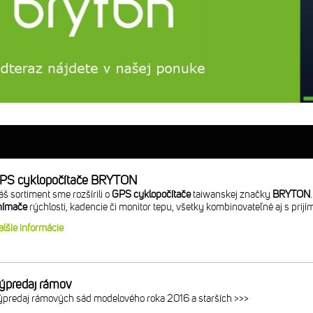
PS cyklopočítače BRYTON
š sortiment sme rozšírili o
GPS cyklopočítače
taiwanskej značky
BRYTON
nímače
rýchlosti, kadencie či monitor tepu, všetky kombinovateľné aj s pr
alšie informácie
ýpredaj rámov
ýpredaj rámových sád modelového roka 2016 a starších >>>