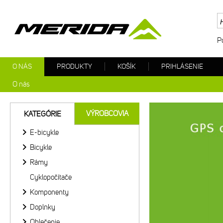
P
O NÁS
PRODUKTY
KOŠÍK
PRIHLÁSENIE
O nás
Merida
VÝROBCOVIA
KATEGÓRIE
E-bicykle
Bicykle
Rámy
Cyklopočítače
Komponenty
Doplnky
Oblečenie