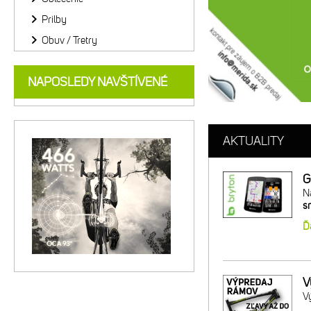
Prilby
Obuv / Tretry
NAPOSLEDY NAVŠTÍVENÉ
AKTUALITY
G
Ná
s
Ď
V
V