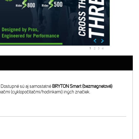
1
2
3
4
. Dostupné sú aj samostatné
BRYTON Smart (bezmagnetové)
ijímačmi (cyklopočítačmi/hodinkami) iných značiek.