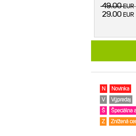
49.00
EU
29.00
EU
N
Novinka
V
Výpredaj
Š
Špeciálna 
Z
Znížená c