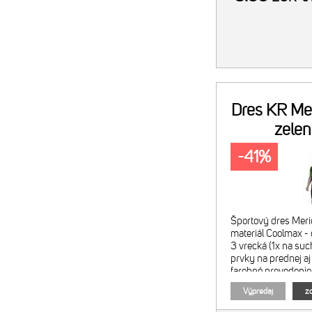
Dres KR Mer
zele
-41%
Športový dres Meri
materiál Coolmax - 
3 vrecká (1x na suc
prvky na prednej aj
farebné prevedenie
biele logá Obrázok j
Výpredaj
zo
zahŕňa len