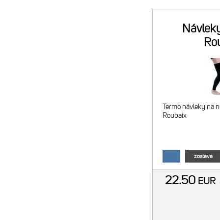
Návlek
Ro
Termo návleky na n
Roubaix
zostava
22.50
EUR