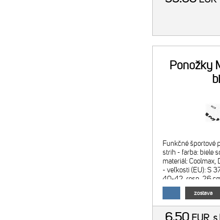
Ponožky M
b
Funkčné športové 
strih - farba: biele 
materiál: Coolmax,
- veľkosti (EU): S 
40-42, resp. 26 cm
cm
zostava
6.50
EUR
s