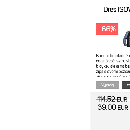
Dres IS
-66%
Bunda do chladného
odolná voči vetru v
bicykel, ale aj na b
zips s dvomi bežca
zips s reflexným p
Výpredaj
zo
114.52
EUR
39.00
EU