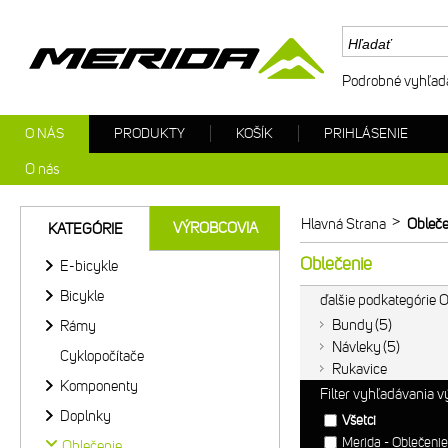
Podrobné vyhľad
O NÁS
PRODUKTY
KOŠÍK
PRIHLÁSENIE
O nás
>
Hlavná Strana
Obleče
VÝROBCOVIA
KATEGÓRIE
Oblečenie
E-bicykle
Bicykle
ďalšie podkategórie 
Bundy
5
Rámy
Návleky
5
Cyklopočítače
Rukavice
Komponenty
Filter vyhľadávania 
Doplnky
Všetci
Merida - Oblečeni
Oblečenie