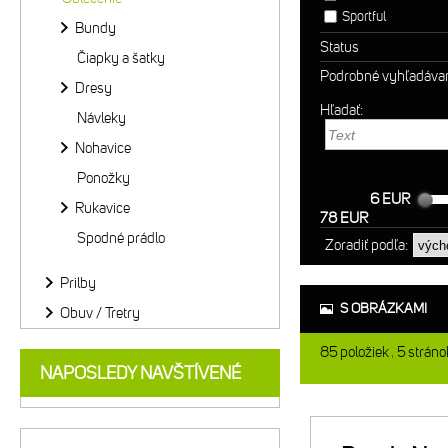
Sportful
Bundy
Status
Čiapky a šatky
Podrobné vyhľadáva
Dresy
Hľadať:
Návleky
Nohavice
Ponožky
6 EUR
Rukavice
78 EUR
Spodné prádlo
Zoradiť podľa:
Prilby
S OBRÁZKAMI
Obuv / Tretry
85
položiek
5
stráno
NAPOSLEDY NAVŠTÍVENÉ