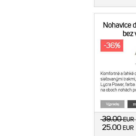
Nohavice d
bez 
-36%
Komfortné a ľahké 
sieťovanými trakmi,
Lycra Power, farba 
na oboch nohách pr
Výpredaj
zo
39.00
EU
25.00
EUR