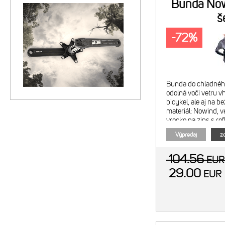
Bunda No
š
-72%
Bunda do chladného
odolná voči vetru v
bicykel, ale aj na b
materiál: Nowind, v
vrecko na zips s re
Výpredaj
zo
104.56
EU
29.00
EU