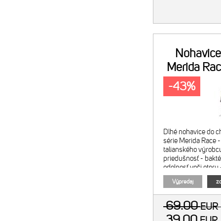
Nohavice
Merida Rac
š
-43%
Dlhé nohavice do c
série Merida Race -
talianského výrobc
priedušnosť - baktér
odolnosť voči oteru
elastických vlákien
Výpredaj
zo
69.00
EU
39.00
EU