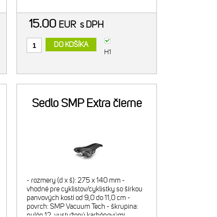
Fireball / Matts UMF / Cru
15.00
EUR
s DPH
DO KOŠÍKA
H1
Sedlo SMP Extra čierne
- rozmery (d x š): 275 x 140 mm -
vhodné pre cyklistov/cyklistky so šírkou
panvových kostí od 9,0 do 11,0 cm -
povrch: SMP Vacuum Tech - škrupina:
nylón 12, vystužený karbónovými