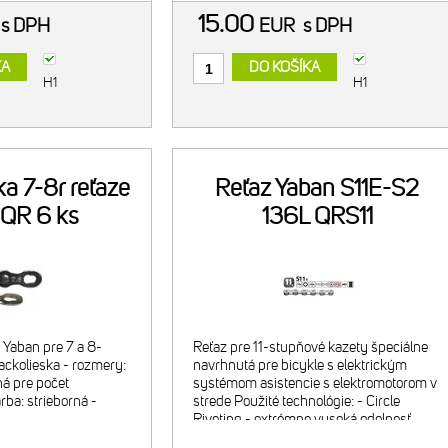
15.00
R
s DPH
EUR
s DPH
KA
DO KOŠÍKA
H1
H1
a 7-8r reťaze
Reťaz Yaban S11E-S2
 QR 6 ks
136L QRS11
 Yaban pre 7 a 8-
Reťaz pre 11-stupňové kazety špeciálne
ackolieska - rozmery:
navrhnutá pre bicykle s elektrickým
á pre počet
systémom asistencie s elektromotorom v
arba: strieborná -
strede Použité technológie: - Circle
Riveting - extrémne vysoká odolnosť
nitov - DHA Chrome Roller