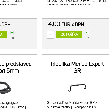
200 cm - vrátane
MY23/22/21 Reacto CF IV Farba: čierna
arba: čierna -
Materiál: guma Hmotnosť: 6 g
4.00
s DPH
EUR
s DPH
KA
DO KOŠÍKA
H1
H1
od predstavec
Riadítka Merida Expert
ort 5mm
GR
lastný systém
Gravel riadítka Merida Expert GR z
a WIREPORT, ktorý
hliníkovej zliatiny - kompatibilné s