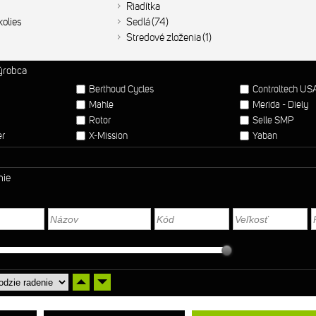
Riadítka
olies
Sedlá
74
Stredové zloženia
1
výrobca
Berthoud Cycles
Controltech US
Mahle
Merida - Diely
Rotor
Selle SMP
er
X-Mission
Yaban
nie