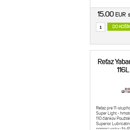
15.00
EUR
DO KOŠÍ
Reťaz Yaba
116L
Reťaz pre 11-stupň
Super Light - hmot
110 článkov Použité
Superior Lubricating
pomoci vrstvy Ni-P