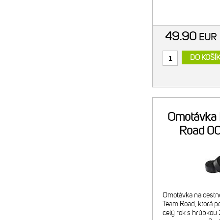
materiál pre predĺž
49.90
EU
DO KOŠÍ
Omotávka 
Road 00
Omotávka na cestné
Team Road, ktorá p
celý rok s hrúbkou