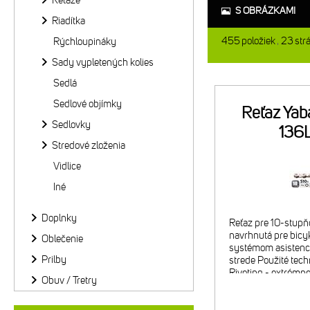
Reťaze
S OBRÁZKAMI
Riadítka
455
položiek
23
str
Rýchloupináky
Sady vypletených kolies
Sedlá
Sedlové objímky
Reťaz Ya
Sedlovky
136
Stredové zloženia
Vidlice
Iné
Doplnky
Reťaz pre 10-stupň
navrhnutá pre bicyk
Oblečenie
systémom asistenci
Prilby
strede Použité techn
Riveting - extrémn
Obuv / Tretry
nitov - DHA Chrome