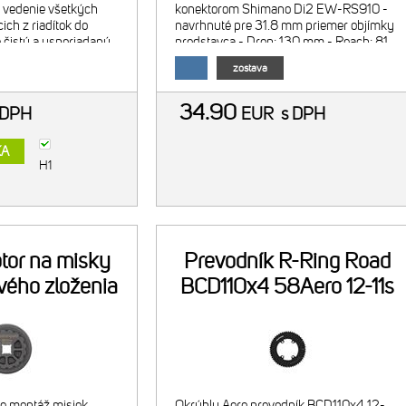
 vedenie všetkých
konektorom Shimano Di2 EW-RS910 -
ich z riadítok do
navrhnuté pre 31.8 mm priemer objímky
 čistý a usporiadaný
predstavca - Drop: 130 mm - Reach: 81
izuálnej stránke,
mm - Flare: 12° - matná čierna povrchová
zostava
odatočné zlepšenie
úprava - materiál: hli
34.90
 DPH
EUR
s DPH
KA
H1
tor na misky
Prevodník R-Ring Road
vého zloženia
BCD110x4 58Aero 12-11s
re montáž misiek
Okrúhly Aero prevodník BCD110x4 12-