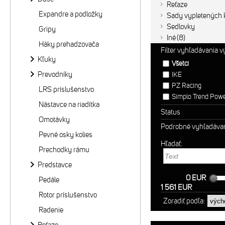
Reťaze
Expandre a podložky
Sady vypletených k
Sedlovky
Gripy
Iné
8
Háky prehadzovača
Filter vyhľadávania 
Kľuky
Všetci
Prevodníky
IKE
PZ Racing
LRS príslušenstvo
Simplo Trend Pow
Nástavce na riadítka
Status
Omotávky
Podrobné vyhľadáva
Pevné osky kolies
Hľadať:
Prechodky rámu
Predstavce
0 EUR
Pedále
1 561 EUR
Rotor príslušenstvo
Zoradiť podľa:
Radenie