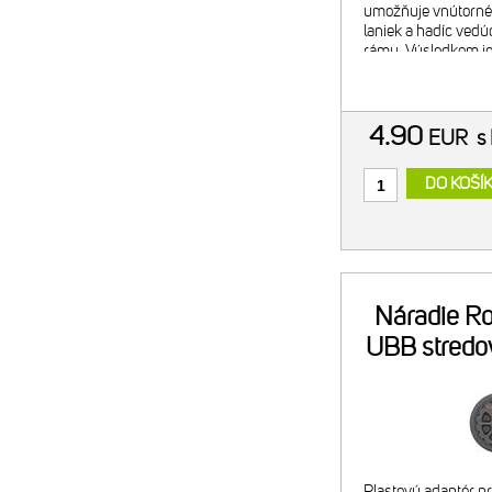
umožňuje vnútorné
laniek a hadíc vedúc
rámu. Výsledkom je
vzhľad kokpitu po v
naviac poskytuje d
aer
4.90
EUR
s
DO KOŠÍ
Náradie Ro
UBB stredo
Plastový adaptér p