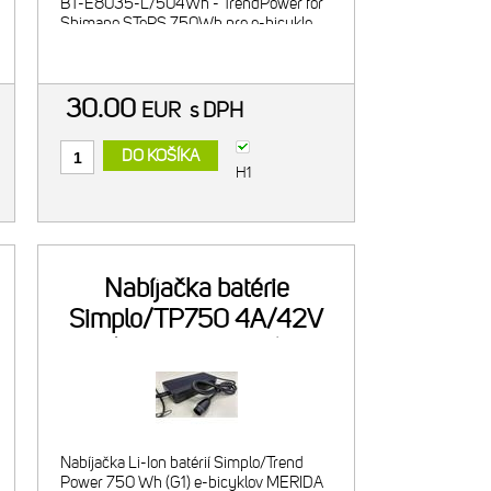
BT-E8035-L/504Wh - TrendPower for
Shimano STePS 750Wh pre e-bicykle
MERIDA: - 2021-23 eONE-SIXTY LITE III
vo veľkosti S/M/L/XL - 2021-23 eONE
30.00
EUR
s DPH
DO KOŠÍKA
H1
Nabíjačka batérie
Simplo/TP750 4A/42V
(B44ER0004F)
Nabíjačka Li-Ion batérií Simplo/Trend
Power 750 Wh (G1) e-bicyklov MERIDA