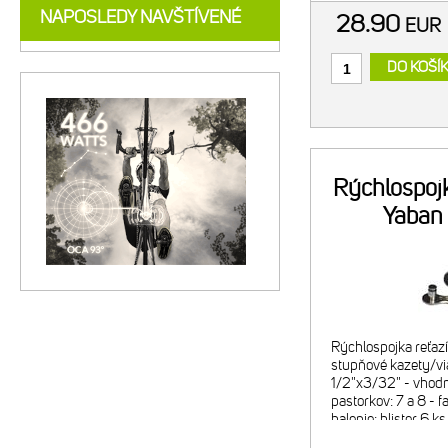
NAPOSLEDY NAVŠTÍVENÉ
28.90
EU
DO KOŠÍ
Rýchlospojk
Yaban
Rýchlospojka reťazí
stupňové kazety/vi
1/2"x3/32" - vhodn
pastorkov: 7 a 8 - f
balenie: blister 6 ks