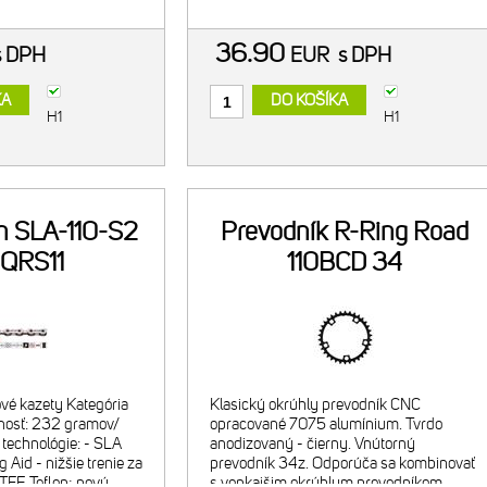
36.90
s DPH
EUR
s DPH
KA
DO KOŠÍKA
H1
H1
n SLA-110-S2
Prevodník R-Ring Road
 QRS11
110BCD 34
ové kazety Kategória
Klasický okrúhly prevodník CNC
nosť: 232 gramov/
opracované 7075 alumínium. Tvrdo
 technológie: - SLA
anodizovaný - čierny. Vnútorný
 Aid - nižšie trenie za
prevodník 34z. Odporúča sa kombinovať
TFE Teflon; nový
s vonkajšim okrúhlym prevodníkom