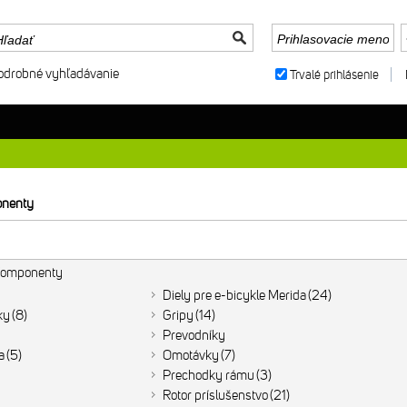
odrobné vyhľadávanie
Trvalé prihlásenie
nenty
 Komponenty
Diely pre e-bicykle Merida
24
ky
8
Gripy
14
Prevodníky
a
5
Omotávky
7
Prechodky rámu
3
Rotor príslušenstvo
21