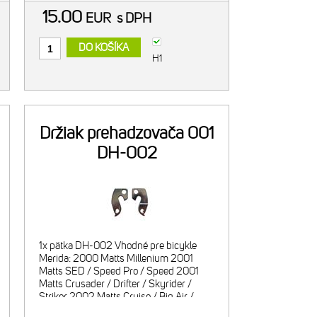
15.00
EUR
s DPH
DO KOŠÍKA
H1
Držiak prehadzovača 001
DH-002
1x pätka DH-002 Vhodné pre bicykle
Merida: 2000 Matts Millenium 2001
Matts SED / Speed Pro / Speed 2001
Matts Crusader / Drifter / Skyrider /
Striker 2002 Matts Cruise / Big Air /
Fireball / Crossfire 2003 Kalahari /