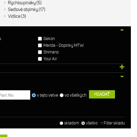
Rýchloupináky
5
Sedlové objímky
17
Vidlice
3
A
Gekon
Merida - Doplnky MTW
Shimano
Your Air
HĽADAŤ
v tejto vetve
vo všetkých
skladom
všetko
Filter skladu