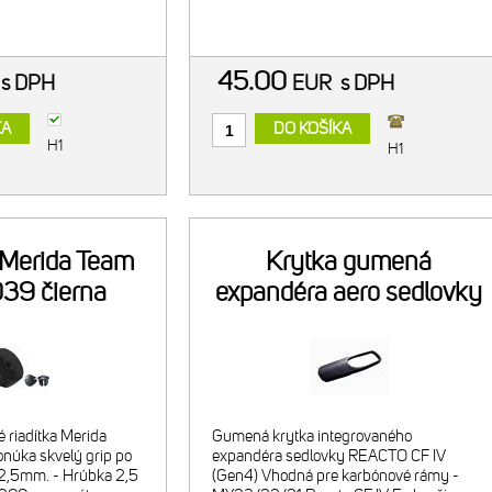
e
110BCD/50z. Kompatibilné s 5-
ramennými cestnými kľukami Shimano
110BCD (Compact).
45.00
R
s DPH
EUR
s DPH
KA
DO KOŠÍKA
H1
H1
Merida Team
Krytka gumená
39 čierna
expandéra aero sedlovky
Merida Reacto CF IV
 riadítka Merida
Gumená krytka integrovaného
onúka skvelý grip po
expandéra sedlovky REACTO CF IV
 2,5mm. - Hrúbka 2,5
(Gen4) Vhodná pre karbónové rámy -