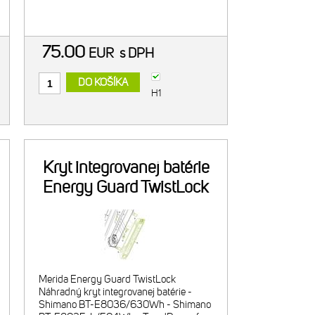
vláknami - výstelka: mäkký polyuretán -
úroveň hrúbky výstelky: hrubá
75.00
EUR
s DPH
DO KOŠÍKA
H1
Kryt integrovanej batérie
Energy Guard TwistLock
pre 630/750Wh
Merida Energy Guard TwistLock
Náhradný kryt integrovanej batérie -
Shimano BT-E8036/630Wh - Shimano