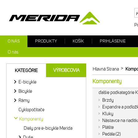
P
O NÁS
PRODUKTY
KOŠÍK
PRIHLÁSENIE
O nás
>
Hlavná Strana
Kompo
VÝROBCOVIA
KATEGÓRIE
Komponenty
E-bicykle
Bicykle
ďalšie podkategórie
Brzdy
Rámy
Expandre a podlož
Cyklopočítače
Kľuky
Komponenty
Nástavce na riadítk
Plášte
Diely pre e-bicykle Merida
Pedále
2
Duše