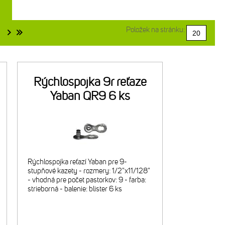
Položek na stránku:
Rýchlospojka 9r reťaze
Yaban QR9 6 ks
Rýchlospojka reťazí Yaban pre 9-
stupňové kazety - rozmery: 1/2"x11/128"
- vhodná pre počet pastorkov: 9 - farba:
strieborná - balenie: blister 6 ks