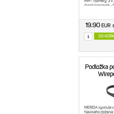
mm - rozmery: 3 x 
dvoch koncoviek - f
hmotnosť: 70g
19.90
EUR
DO KOŠÍ
Podložka p
Wirep
MERIDA vyvinula v
hlavového zloženi