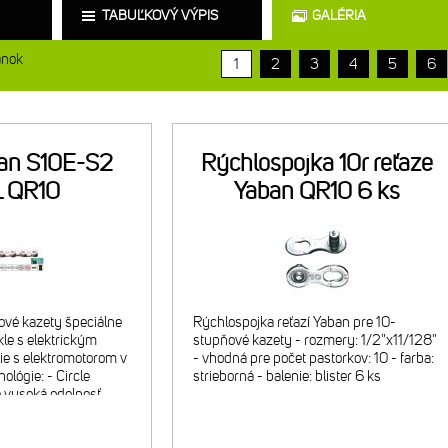
TABUĽKOVÝ VÝPIS
GALÉRIA
ánok
1
2
3
4
5
6
ban S10E-S2
Rýchlospojka 10r reťaze
L QR10
Yaban QR10 6 ks
ové kazety špeciálne
Rýchlospojka reťazí Yaban pre 10-
le s elektrickým
stupňové kazety - rozmery: 1/2"x11/128"
e s elektromotorom v
- vhodná pre počet pastorkov: 10 - farba:
ológie: - Circle
strieborná - balenie: blister 6 ks
e vysoká odolnosť
 Roller