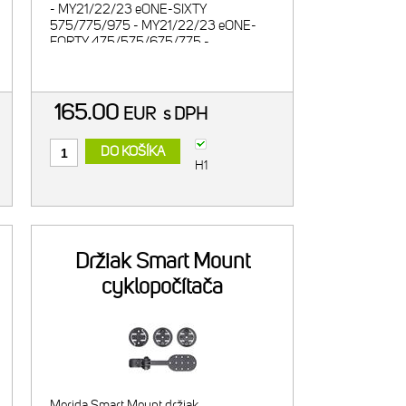
- MY21/22/23 eONE-SIXTY
575/775/975 - MY21/22/23 eONE-
FORTY 475/575/675/775 -
MY21/22/23 eBIG.NINE 475/675/775
- typové označenie nabíjačky:
BC222360040 - vstup: 240V, 2.5A
165.00
EUR
s DPH
DO KOŠÍKA
H1
Držiak Smart Mount
cyklopočítača
Garmin/Wahoo
Merida Smart Mount držiak