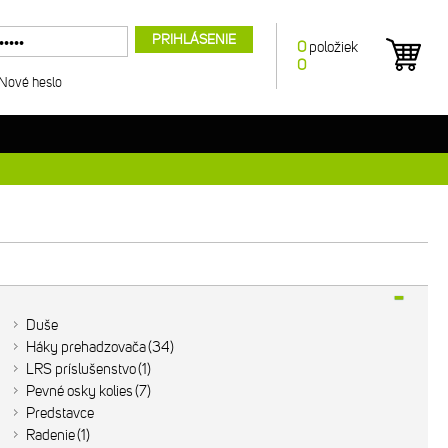
PRIHLÁSENIE
0
položiek
0
Nové heslo
Duše
Háky prehadzovača
34
LRS príslušenstvo
1
Pevné osky kolies
7
Predstavce
Radenie
1