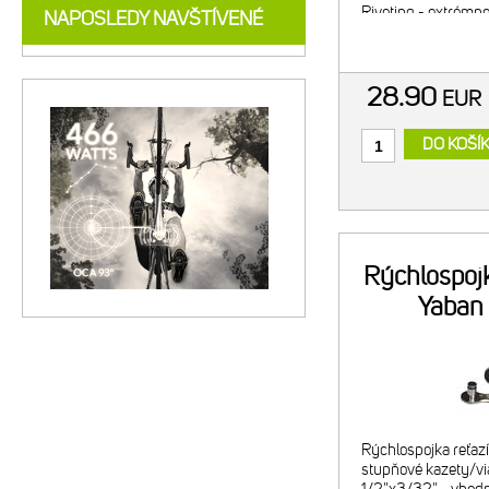
Riveting - extrémn
NAPOSLEDY NAVŠTÍVENÉ
nitov - DHA Chrome
28.90
EU
DO KOŠÍ
Rýchlospojk
Yaban
Rýchlospojka reťazí
stupňové kazety/vi