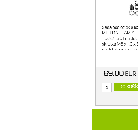
Sada podložiek a lo
MERIDA TEAM SL 1
- položka č.1 na de
skrutka M6 x 1.0 x
na detailnom obázk
položka č.7 na deta
plastová podložka 
69.00
EU
DO KOŠÍ