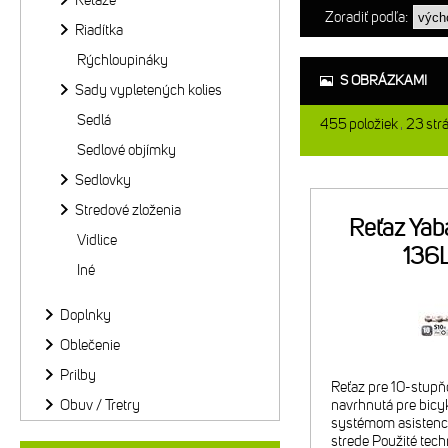
Reťaze
Zoradiť podľa:
Riadítka
Rýchloupináky
S OBRÁZKAMI
Sady vypletených kolies
Sedlá
455
položiek
23
str
Sedlové objímky
Sedlovky
Stredové zloženia
Reťaz Ya
Vidlice
136
Iné
Doplnky
Oblečenie
Prilby
Reťaz pre 10-stupň
Obuv / Tretry
navrhnutá pre bicyk
systémom asistenci
strede Použité techn