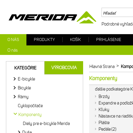
Podrobné vyhľad
O NÁS
PRODUKTY
KOŠÍK
PRIHLÁSENIE
O nás
>
Hlavná Strana
Kompo
VÝROBCOVIA
KATEGÓRIE
Komponenty
E-bicykle
Bicykle
ďalšie podkategórie
Brzdy
Rámy
Expandre a podlož
Cyklopočítače
Kľuky
Komponenty
Nástavce na riadítk
Plášte
Diely pre e-bicykle Merida
Pedále
2
Duše