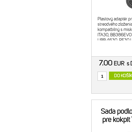
Plastový adaptér p
streodvého zloženi
kompatbilný s mis
ITA30, BB386EVO
UBB 4630, PF30 
pre 3/8" račňu ale
FC32, TL-FC36 - ma
vlákna
7.00
EUR
s
DO KOŠÍ
Sada podlo
pre kokpi