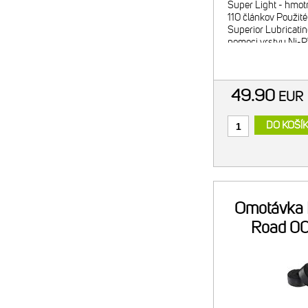
Super Light - hmot
110 článkov Použité
Superior Lubricating
pomoci vrstvy Ni-P
materiál pre predĺž
49.90
EU
DO KOŠÍ
Omotávka 
Road 00