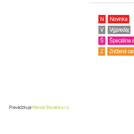
N
Novinka
V
Výpredaj
Š
Špeciálna 
Z
Znížená c
Prevádzkuje
Merida Slovakia s.r.o.