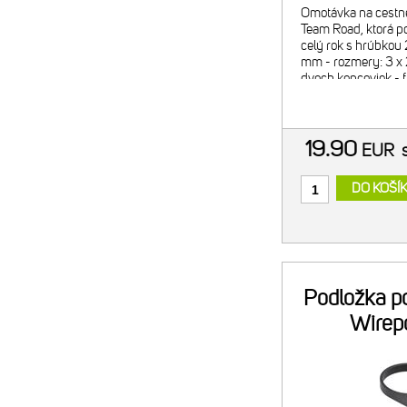
Omotávka na cestné
Team Road, ktorá p
celý rok s hrúbkou
mm - rozmery: 3 x 
dvoch koncoviek - f
hmotnosť: 70g
19.90
EUR
DO KOŠÍ
Podložka p
Wirep