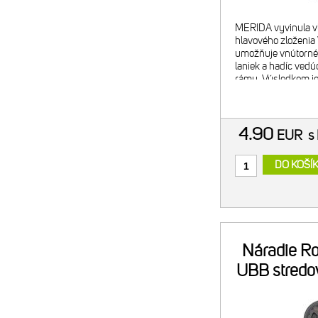
MERIDA vyvinula v
hlavového zloženi
umožňuje vnútorné
laniek a hadíc vedúc
rámu. Výsledkom je
vzhľad kokpitu po v
naviac poskytuje d
aer
4.90
EUR
s
DO KOŠÍ
Náradie Ro
UBB stredo