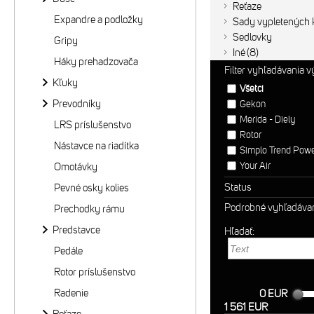
Reťaze
Expandre a podložky
Sady vypletených k
Sedlovky
Gripy
Iné
8
Háky prehadzovača
Filter vyhľadávania 
Kľuky
Všetci
Prevodníky
Gekon
Merida - Diely
LRS príslušenstvo
Rotor
Nástavce na riadítka
Simplo Trend Pow
Your Air
Omotávky
Status
Pevné osky kolies
Podrobné vyhľadáva
Prechodky rámu
Predstavce
Hľadať:
Pedále
Rotor príslušenstvo
Radenie
0 EUR
1 561 EUR