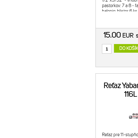
1/2"x3/32" - vhodn
pastorkov: 7 a 8 - f
balenie: blister 6 ks
15.00
EUR
DO KOŠÍ
Reťaz Yaba
116L
Reťaz pre 11-stupň