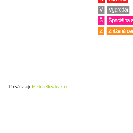
V
Výpredaj
Š
Špeciálna 
Z
Znížená c
Prevádzkuje
Merida Slovakia s.r.o.