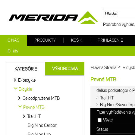
Podrobné vyhľad
O NÁS
PRODUKTY
KOŠÍK
PRIHLÁSENIE
O nás
>
Hlavná Strana
Bicykl
VÝROBCOVIA
KATEGÓRIE
Pevné MTB
E-bicykle
Bicykle
ďalšie podkategórie
Trail HT
Celoodpružené MTB
Big.Nine/Seven Sp
Pevné MTB
Filter vyhľadávania 
Trail HT
Všetci
Big.Nine Carbon
Status
Big.Nine Lite