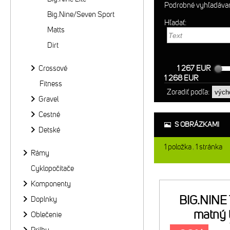
Podrobné vyhľadáva
Big.Nine/Seven Sport
Hľadať:
Matts
Dirt
Crossové
1 267 EUR
1 268 EUR
Fitness
Zoradiť podľa:
Gravel
Cestné
S OBRÁZKAMI
Detské
1
položka
1
stránka
Rámy
Cyklopočítače
Komponenty
BIG.NINE
Doplnky
matný t
Oblečenie
zlatý