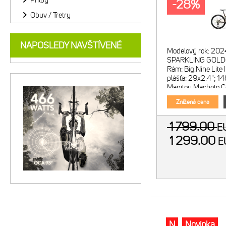
Prilby
-28%
Obuv / Tretry
NAPOSLEDY NAVŠTÍVENÉ
Modelový rok: 202
SPARKLING GOLD
Rám: Big.Nine Lite 
plášťa: 29x2.4"; 1
Manitou Machete C
zdvih 120mm; kón
Znížená cena
1 799.00
E
1 299.00
E
N
Novinka