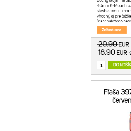
Bočný stojan na bi
40mm K-Mount roz
stavbe rámu - robus
vhodný aj pre ťažši
(napr.naložené bato
bicykle - priama m
Znížená cena
pomocou 2 skrutiek
použit
20.90
EU
18.90
EUR
DO KOŠÍ
Fľaša 3
červen