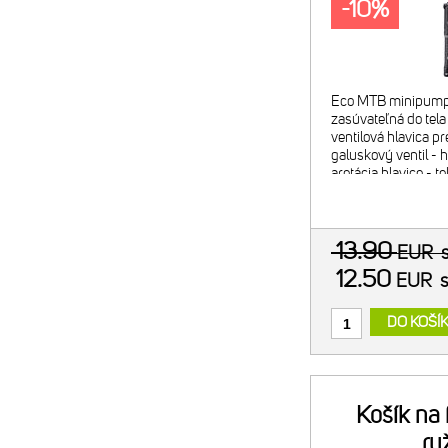
-10%
Eco MTB minipump
zasúvateľná do tel
ventilová hlavica pre
galuskový ventil - 
aretácia hlavice - t
plastu - maximálny 
hmotnosť: 130 g
13.90
EUR
12.50
EUR
DO KOŠÍ
Košík na
ru