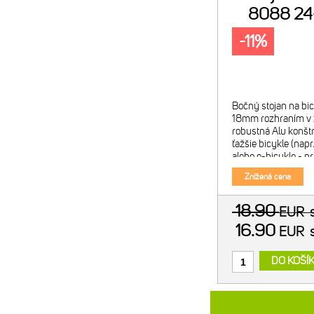
8088 24
-11%
Bočný stojan na bi
18mm rozhraním v 
robustná Alu konštr
ťažšie bicykle (nap
alebo e-bicykle - 
pomocou 2 skrutiek
Znížená cena
použitia objím
18.90
EUR
16.90
EUR
DO KOŠÍ