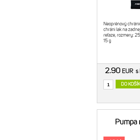
Neoprénový chráni
chráni lak na zadnej 
reťaze, rozmery: 2
15 g
2.90
EUR
s
DO KOŠÍ
Pumpa 