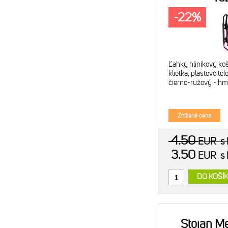
-22%
Ľahký hliníkový koší
klietka, plastové tel
čierno-ružový - hm
Znížená cena
4.50
EUR
s
3.50
EUR
s
DO KOŠÍ
Stojan Me