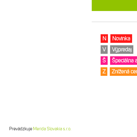
N
Novinka
V
Výpredaj
Š
Špeciálna 
Z
Znížená c
Prevádzkuje
Merida Slovakia s.r.o.