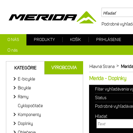
Podrobné vyhľad
O NÁS
PRODUKTY
KOŠÍK
PRIHLÁSENIE
O nás
>
Hlavná Strana
Merida
VÝROBCOVIA
KATEGÓRIE
Merida - Doplnky
E-bicykle
Bicykle
Filter vyhľadávania 
Rámy
Status
Cyklopočítače
Podrobné vyhľadáva
Komponenty
Hľadať:
Doplnky
Oblečenie