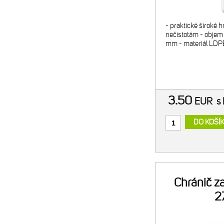
- praktické široké hr
nečistotám - objem
mm - materiál LDP
3.50
EUR
s
DO KOŠÍ
Chránič z
2