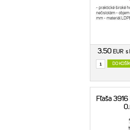
- praktické široké hr
nečistotám - objem
mm - materiál LDP
3.50
EUR
s
DO KOŠÍ
Fľaša 3916
0.