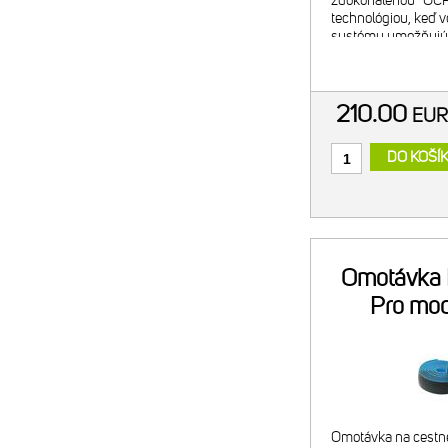
zdokonalenou "OC
technológiou, keď 
systému umožňujú 
pozíciu oválneho pr
stupňových krokoch
Mount prev
210.00
EU
DO KOŠÍ
Omotávka 
Pro mod
Omotávka na cestné