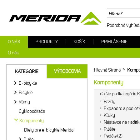
Podrobné vyhľad
O NÁS
PRODUKTY
KOŠÍK
PRIHLÁSENIE
O nás
>
Hlavná Strana
Kompo
VÝROBCOVIA
KATEGÓRIE
Komponenty
E-bicykle
Bicykle
ďalšie podkategórie
Brzdy
Rámy
Expandre a podlož
Cyklopočítače
Kľuky
Komponenty
Nástavce na riadítk
Plášte
Diely pre e-bicykle Merida
Pedále
2
Duše