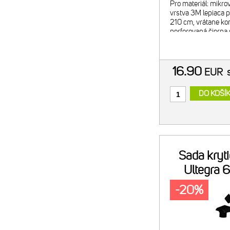
Pro materiál: mikr
vrstva 3M lepiaca 
210 cm, vrátane kon
perforovaná čiern
hmotnosť: 89 g
16.90
EUR
DO KOŠÍ
Sada kryt
Ultegra 
či
-20%