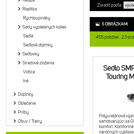
Reťaze
Zoradiť podľa:
Riadítka
Rýchloupináky
S OBRÁZKAMI
Sady vypletených kolies
Sedlá
455
položiek
23
str
Sedlové objímky
Sedlovky
Stredové zloženia
Sedlo SMP
Vidlice
Touring 
Iné
či
Doplnky
Oblečenie
Prilby
Polyuretánová výst
Obuv / Tretry
samotvarujúci sa 
komfort. Komfortné 
náročných cyklisto