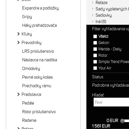
Reťaze
Expandre a podložky
Sady vypletených k
Sedlovky
Gripy
Iné
8
Háky prehadzovača
Filter vyhľadávania 
Kľuky
Všetci
Prevodníky
Gekon
Merida - Diely
LRS príslušenstvo
Rotor
Nástavce na riadítka
Simplo Trend Pow
Your Air
Omotávky
Status
Pevné osky kolies
Podrobné vyhľadáva
Prechodky rámu
Predstavce
Hľadať:
Pedále
Rotor príslušenstvo
Radenie
0 EUR
1 561 EUR