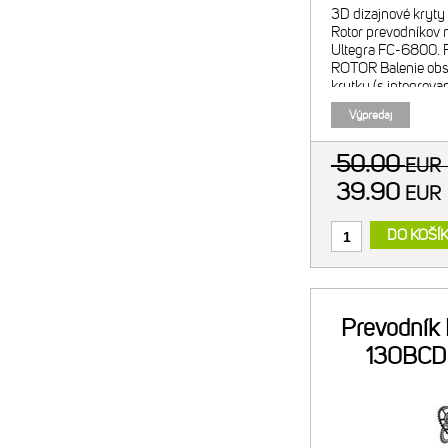
3D dizajnové kryty s
Rotor prevodníkov
Ultegra FC-6800. F
ROTOR Balenie obsa
krytku (s integrova
skrutku Rotor.
Výpredaj
50.00
EU
39.90
EU
DO KOŠÍ
Prevodník
130BCD 