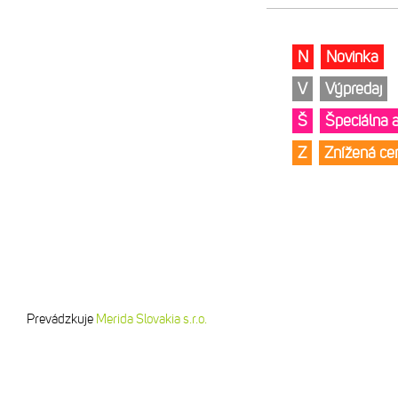
N
Novinka
V
Výpredaj
Š
Špeciálna 
Z
Znížená c
Prevádzkuje
Merida Slovakia s.r.o.