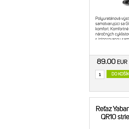
Polyuretánová výst
samotvarujúci sa 
komfort. Komfortné 
náročných cyklisto
s integrovanou sa
GELOVOU vložkou b
perfektné prispôso
89.00
EU
DO KOŠÍ
Reťaz Yaba
QR10 stri