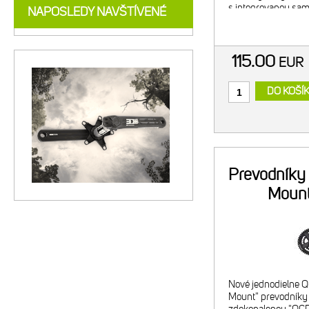
s integrovanou sa
NAPOSLEDY NAVŠTÍVENÉ
GELOVOU vložkou b
perfektné prispôso
115.00
EUR
DO KOŠÍ
Prevodníky 
Moun
Nové jednodielne Q
Mount" prevodníky 