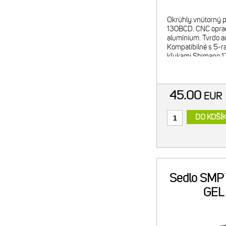
Okrúhly vnútorný p
130BCD. CNC opra
alumínium. Tvrdo a
Kompatibilné s 5-
kľukami Shimano 
45.00
EUR
DO KOŠÍ
Sedlo SMP
GEL 