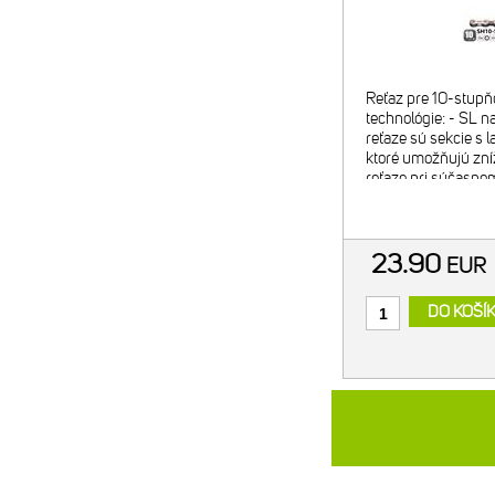
Reťaz pre 10-stupň
technológie: - SL n
reťaze sú sekcie s
ktoré umožňujú zní
reťaze pri súčasnom
vynikajúcej trvanliv
23.90
EUR
DO KOŠÍ