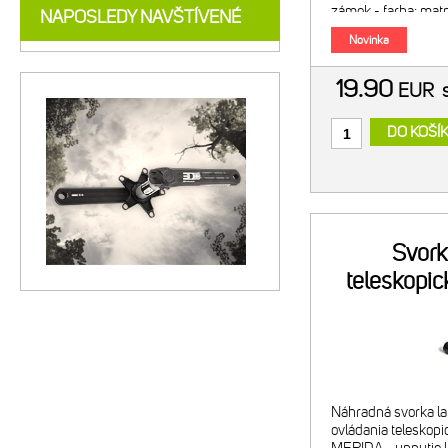
zámok - farba: matná
NAPOSLEDY NAVŠTÍVENÉ
- vonkajší priemer
Novinka
mm -
19.90
EUR
DO KOŠÍ
Svork
teleskopic
Náhradná svorka la
ovládania teleskopi