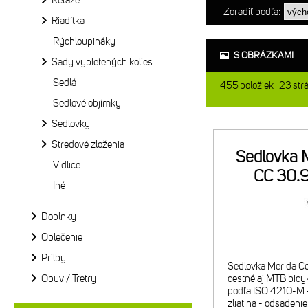
Reťaze
Zoradiť podľa:
Riadítka
Rýchloupináky
S OBRÁZKAMI
Sady vypletených kolies
Sedlá
455
položiek
23
str
Sedlové objímky
Sedlovky
Stredové zloženia
Sedlovka 
Vidlice
CC 30
Iné
Doplnky
Oblečenie
Prilby
Sedlovka Merida C
Obuv / Tretry
cestné aj MTB bicyk
podľa ISO 4210-M - 
zliatina - odsadeni