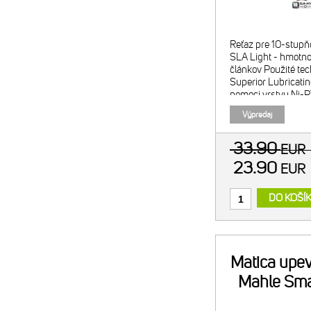
Reťaz pre 10-stupň
SLA Light - hmotno
článkov Použité tec
Superior Lubricating
pomoci vrstvy Ni-P
materiál pre predĺž
Výpredaj
33.90
EUR
23.90
EUR
DO KOŠÍ
Matica upe
Mahle Sma