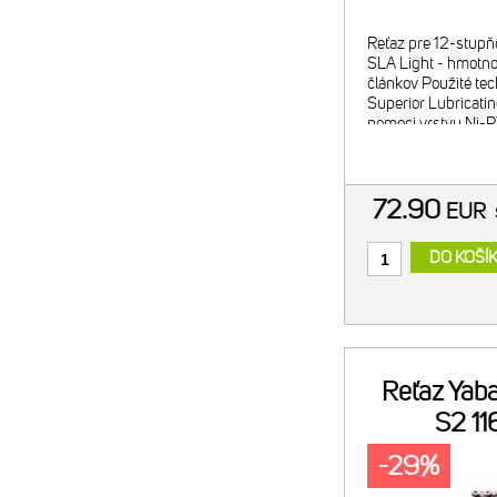
Reťaz pre 12-stupň
SLA Light - hmotno
článkov Použité tec
Superior Lubricating
pomoci vrstvy Ni-P
materiál pre predĺž
72.90
EUR
DO KOŠÍ
Reťaz Yab
S2 11
-29%