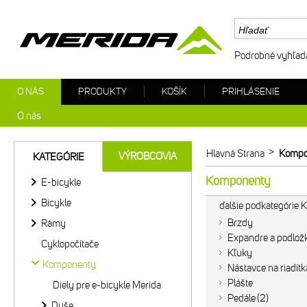
Podrobné vyhľad
O NÁS
PRODUKTY
KOŠÍK
PRIHLÁSENIE
O nás
>
Hlavná Strana
Kompo
VÝROBCOVIA
KATEGÓRIE
Komponenty
E-bicykle
Bicykle
ďalšie podkategórie
Brzdy
Rámy
Expandre a podlož
Cyklopočítače
Kľuky
Komponenty
Nástavce na riadítk
Plášte
Diely pre e-bicykle Merida
Pedále
2
Duše