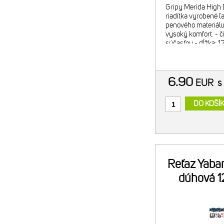
Gripy Merida High
riadítka vyrobené 
penového materiálu
vysoký komfort. - 
súčasťou - dĺžka: 1
červené - hmotnosť
6.90
EUR
s
DO KOŠÍ
Reťaz Yaba
dúhová 