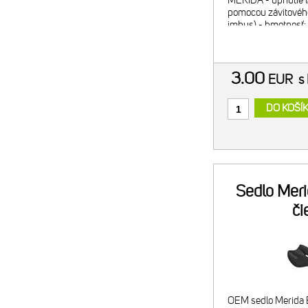
MERIDA - upnutie l
pomocou závitovéh
imbus) - hmotnosť: 
3.00
EUR
s
DO KOŠÍ
Sedlo Meri
či
OEM sedlo Merida E