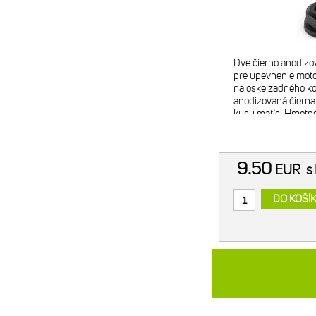
Dve čierno anodizo
pre upevnenie mot
na oske zadného ko
anodizovaná čierna
kusy matíc. Hmotn
9.50
EUR
s
DO KOŠÍ