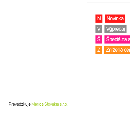
N
Novinka
V
Výpredaj
Š
Špeciálna 
Z
Znížená c
Prevádzkuje
Merida Slovakia s.r.o.