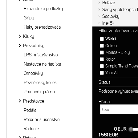
Reťaze
Expandre a podložky
Sady vypletených k
Sedlovky
Gripy
Iné
8
Háky prehadzovača
Filter vyhľadávania 
Kľuky
Všetci
Prevodníky
Gekon
Merida - Diely
LRS príslušenstvo
Rotor
Nástavce na riadítka
Simplo Trend Pow
Your Air
Omotávky
Status
Pevné osky kolies
Podrobné vyhľadáva
Prechodky rámu
Predstavce
Hľadať:
Pedále
Rotor príslušenstvo
Radenie
0 EUR
1 561 EUR