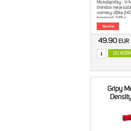
Mo koľajničky - V-
(minibox nie je súča
rozmery: dĺžka 24
hmotnosť: 245 g
Novinka
49.90
EU
DO KOŠÍ
Gripy M
Densit