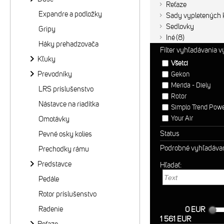
Reťaze
Expandre a podložky
Sady vypletených k
Sedlovky
Gripy
Iné
8
Háky prehadzovača
Filter vyhľadávania 
Kľuky
Všetci
Prevodníky
Gekon
Merida - Diely
LRS príslušenstvo
Rotor
Nástavce na riadítka
Simplo Trend Pow
Your Air
Omotávky
Status
Pevné osky kolies
Podrobné vyhľadáva
Prechodky rámu
Predstavce
Hľadať:
Pedále
Rotor príslušenstvo
Radenie
0 EUR
1 561 EUR