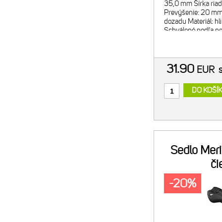
35,0 mm Šírka ria
Prevýšenie: 20 mm 
dozadu Materiál: hl
Schválené podľa 
Farba: matná čierna,
Hmotnosť: 336 g
31.90
EUR
DO KOŠÍ
Sedlo Mer
či
-20%