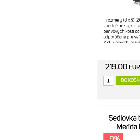
- rozmery (d x š):
vhodné pre cyklisto
panvových kostí od 
odporúčané pre veľk
XXL - povrch: pravá
škrupina: nylón 12
karbónovými vlákna
219.00
EU
DO KOŠÍ
Sedlovka 
Merida 
30.9mm z
-9%