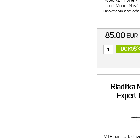
Raptor/2InPower/
Direct Mount Nový 
upevnenia prevodn
kľuky, zároveň aj ľa
do sytému Direct M
85.00
EU
DO KOŠÍ
Riadítka
Expert
780mm l
MTB riadítka lastov