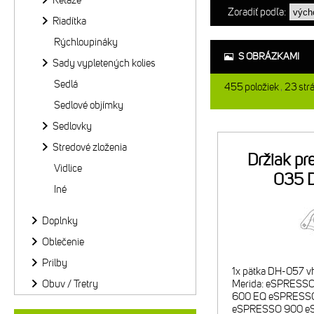
Reťaze
Zoradiť podľa:
Riadítka
Rýchloupináky
S OBRÁZKAMI
Sady vypletených kolies
Sedlá
455
položiek
23
str
Sedlové objímky
Sedlovky
Stredové zloženia
Držiak p
Vidlice
035 
Iné
Doplnky
Oblečenie
Prilby
1x pätka DH-057 vh
Obuv / Tretry
Merida: eSPRESS
600 EQ eSPRESSO
eSPRESSO 900 e