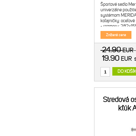
Športové sedlo Me
univerzálne použiti
systémom MERIDA
koľajničky: oceľov
- rozmery: 282x155
lesklou grafikou - 
Znížená cena
24.90
EUR
19.90
EUR
DO KOŠÍ
Stredová o
kľúk 