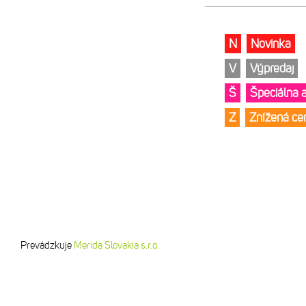
N
Novinka
V
Výpredaj
Š
Špeciálna 
Z
Znížená c
Prevádzkuje
Merida Slovakia s.r.o.