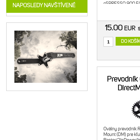
eSPRESSO 900 E
NAPOSLEDY NAVŠTÍVENÉ
EQ eSPRESSO CIT
eSPRESSO CITY 9
500 eBIG.SEVEN 
15.00
EUR
DO KOŠÍ
Prevodník
Direct
Oválny prevodník R
Mount (DM) pre kľ