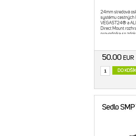
24mm stredová os
systému cestných
VEGAST24® a AL
Direct Mount rozhr
prevodníka so zdo
Mount" technológiou
Mount systému umo
optimálnu pozíciu 
50.00
EU
DO KOŠÍ
Sedlo SMP 