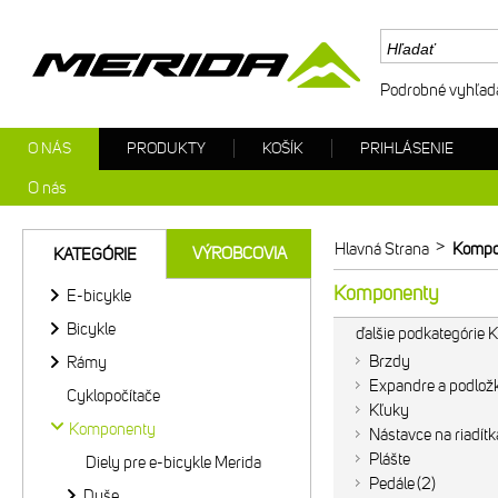
Podrobné vyhľad
O NÁS
PRODUKTY
KOŠÍK
PRIHLÁSENIE
O nás
>
Hlavná Strana
Kompo
VÝROBCOVIA
KATEGÓRIE
Komponenty
E-bicykle
Bicykle
ďalšie podkategórie
Brzdy
Rámy
Expandre a podlož
Cyklopočítače
Kľuky
Komponenty
Nástavce na riadítk
Plášte
Diely pre e-bicykle Merida
Pedále
2
Duše