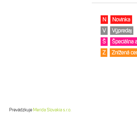
N
Novinka
V
Výpredaj
Š
Špeciálna 
Z
Znížená c
Prevádzkuje
Merida Slovakia s.r.o.