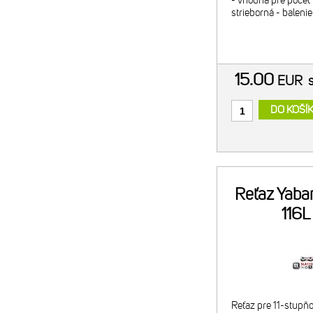
- vhodná pre počet 
strieborná - balenie:
15.00
EUR
DO KOŠÍ
Reťaz Yaba
116L
Reťaz pre 11-stupň