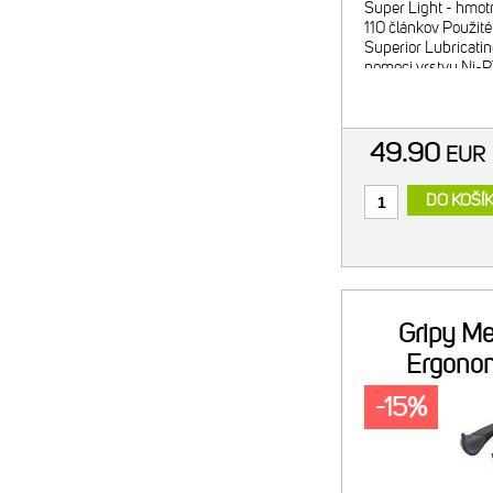
Super Light - hmot
110 článkov Použité
Superior Lubricating
pomoci vrstvy Ni-P
materiál pre predĺž
49.90
EU
DO KOŠÍ
Gripy Me
Ergonom
-15%