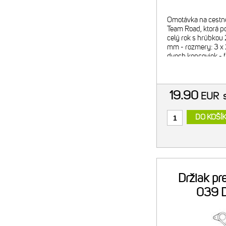
Omotávka na cestné
Team Road, ktorá p
celý rok s hrúbkou
mm - rozmery: 3 x 
dvoch koncoviek - f
hmotnosť: 70g
19.90
EUR
DO KOŠÍ
Držiak p
039 