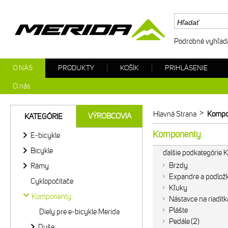
Podrobné vyhľad
O NÁS
PRODUKTY
KOŠÍK
PRIHLÁSENIE
O nás
>
Hlavná Strana
Kompo
VÝROBCOVIA
KATEGÓRIE
Komponenty
E-bicykle
Bicykle
ďalšie podkategórie
Brzdy
Rámy
Expandre a podlož
Cyklopočítače
Kľuky
Komponenty
Nástavce na riadítk
Plášte
Diely pre e-bicykle Merida
Pedále
2
Duše