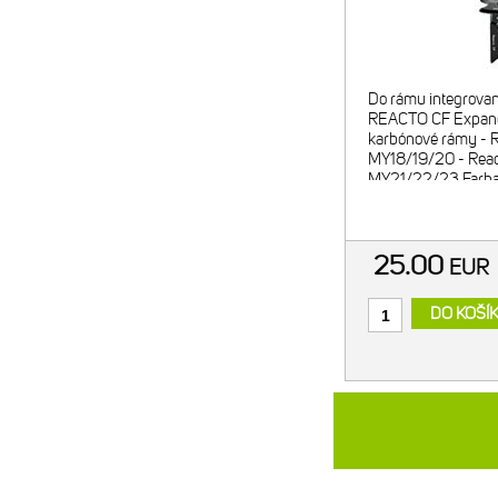
Do rámu integrova
REACTO CF Expand
karbónové rámy - R
MY18/19/20 - Reac
MY21/22/23 Farba: 
dielny expandér z hl
oceľová skrutka Hm
25.00
EUR
DO KOŠÍ