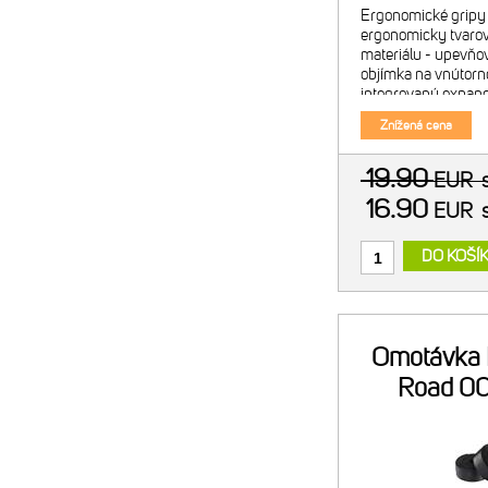
Ergonomické gripy 
ergonomicky tvarova
materiálu - upevňov
objímka na vnútorn
integrovaný expan
konci gripu spoľahli
Znížená cena
riadítkach a zárov
19.90
EUR
16.90
EUR
DO KOŠÍ
Omotávka 
Road 00