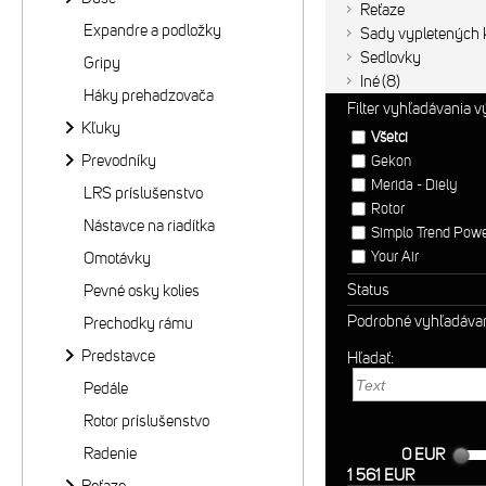
Reťaze
Expandre a podložky
Sady vypletených k
Sedlovky
Gripy
Iné
8
Háky prehadzovača
Filter vyhľadávania 
Kľuky
Všetci
Prevodníky
Gekon
Merida - Diely
LRS príslušenstvo
Rotor
Nástavce na riadítka
Simplo Trend Pow
Your Air
Omotávky
Status
Pevné osky kolies
Podrobné vyhľadáva
Prechodky rámu
Predstavce
Hľadať:
Pedále
Rotor príslušenstvo
Radenie
0 EUR
1 561 EUR