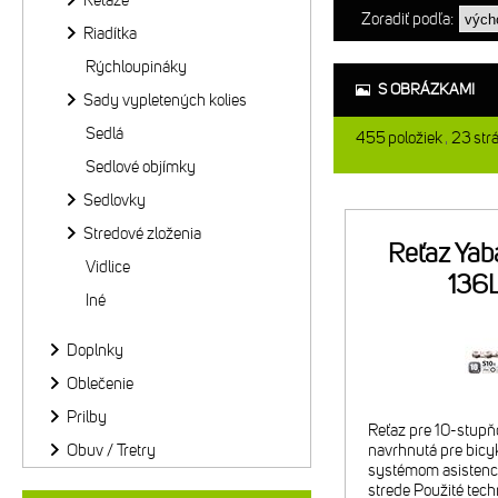
Reťaze
Zoradiť podľa:
Riadítka
Rýchloupináky
S OBRÁZKAMI
Sady vypletených kolies
Sedlá
455
položiek
23
str
Sedlové objímky
Sedlovky
Stredové zloženia
Reťaz Ya
Vidlice
136
Iné
Doplnky
Oblečenie
Prilby
Reťaz pre 10-stupň
Obuv / Tretry
navrhnutá pre bicyk
systémom asistenci
strede Použité techn