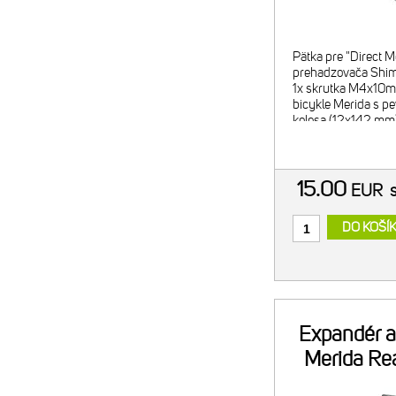
Pätka pre "Direct M
prehadzovača Shi
1x skrutka M4x10
bicykle Merida s p
kolesa (12x142 m
(všetky Shimano m
10K/7000) 2026/
REACTO CF5
15.00
EUR
DO KOŠÍ
Expandér a
Merida Rea