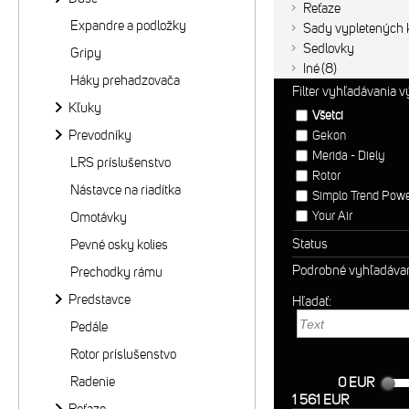
Reťaze
Expandre a podložky
Sady vypletených k
Sedlovky
Gripy
Iné
8
Háky prehadzovača
Filter vyhľadávania 
Kľuky
Všetci
Prevodníky
Gekon
Merida - Diely
LRS príslušenstvo
Rotor
Nástavce na riadítka
Simplo Trend Pow
Your Air
Omotávky
Status
Pevné osky kolies
Podrobné vyhľadáva
Prechodky rámu
Predstavce
Hľadať:
Pedále
Rotor príslušenstvo
Radenie
0 EUR
1 561 EUR