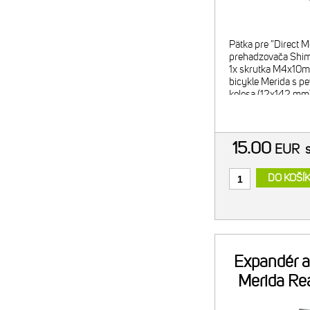
Pätka pre "Direct M
prehadzovača Shi
1x skrutka M4x10
bicykle Merida s p
kolesa (12x142 m
(všetky Shimano m
10K/7000) 2026/
REACTO CF5
15.00
EUR
DO KOŠÍ
Expandér a
Merida Rea