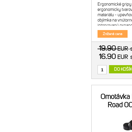
Ergonomické gripy 
ergonomicky tvarova
materiálu - upevňov
objímka na vnútorn
integrovaný expan
konci gripu spoľahli
Znížená cena
riadítkach a zárov
19.90
EUR
16.90
EUR
DO KOŠÍ
Omotávka 
Road 00