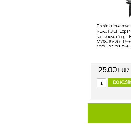
Do rámu integrova
REACTO CF Expand
karbónové rámy - R
MY18/19/20 - Reac
MY21/22/23 Farba: 
dielny expandér z hl
oceľová skrutka Hm
25.00
EUR
DO KOŠÍ