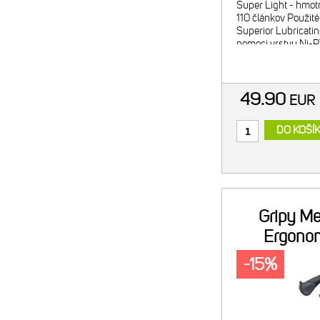
Super Light - hmot
110 článkov Použité
Superior Lubricating
pomoci vrstvy Ni-P
materiál pre predĺž
49.90
EU
DO KOŠÍ
Gripy Me
Ergonom
-15%