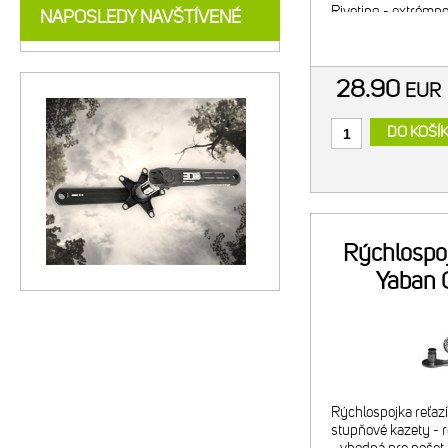
Riveting - extrémn
NAPOSLEDY NAVŠTÍVENÉ
nitov - DHA Chrome
28.90
EU
DO KOŠÍ
Rýchlospoj
Yaban 
Rýchlospojka reťaz
stupňové kazety - 