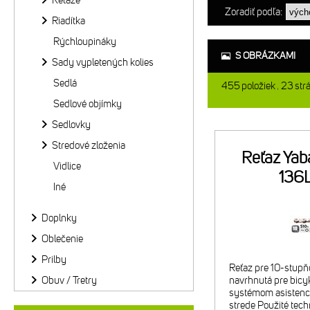
Reťaze
Zoradiť podľa:
Riadítka
Rýchloupináky
S OBRÁZKAMI
Sady vypletených kolies
Sedlá
455
položiek
23
str
Sedlové objímky
Sedlovky
Stredové zloženia
Reťaz Ya
Vidlice
136
Iné
Doplnky
Oblečenie
Prilby
Reťaz pre 10-stupň
Obuv / Tretry
navrhnutá pre bicyk
systémom asistenci
strede Použité techn