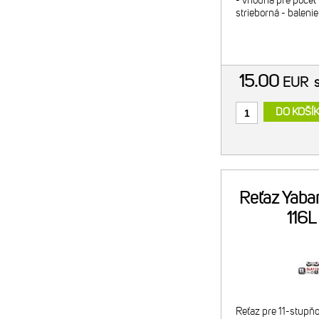
- vhodná pre počet 
strieborná - balenie:
15.00
EUR
DO KOŠÍ
Reťaz Yaba
116L
Reťaz pre 11-stupň