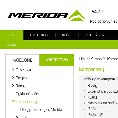
Podrobné vyhľad
O NÁS
PRODUKTY
KOŠÍK
PRIHLÁSENIE
O nás
>
Hlavná Strana
Kompo
VÝROBCOVIA
KATEGÓRIE
Komponenty
E-bicykle
Bicykle
ďalšie podkategórie
Brzdy
Rámy
Expandre a podlož
Cyklopočítače
Kľuky
Komponenty
Nástavce na riadítk
Plášte
Diely pre e-bicykle Merida
Pedále
2
Duše