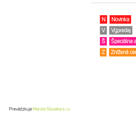
N
Novinka
V
Výpredaj
Š
Špeciálna 
Z
Znížená c
Prevádzkuje
Merida Slovakia s.r.o.