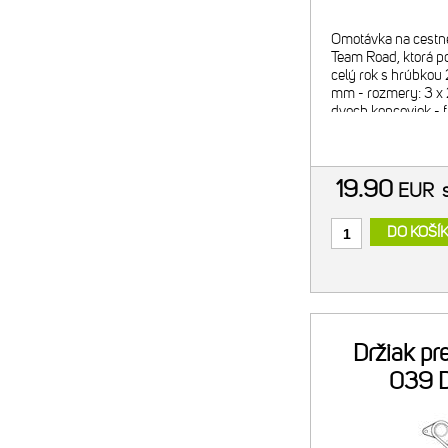
Omotávka na cestné
Team Road, ktorá p
celý rok s hrúbkou
mm - rozmery: 3 x 
dvoch koncoviek - f
hmotnosť: 70g
19.90
EUR
DO KOŠÍ
Držiak p
039 