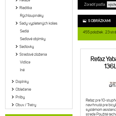
Reťaze
Zoradiť podľa:
Riadítka
Rýchloupináky
S OBRÁZKAMI
Sady vypletených kolies
Sedlá
455
položiek
23
str
Sedlové objímky
Sedlovky
Stredové zloženia
Reťaz Ya
Vidlice
136
Iné
Doplnky
Oblečenie
Prilby
Reťaz pre 10-stupň
Obuv / Tretry
navrhnutá pre bicyk
systémom asistenci
strede Použité techn