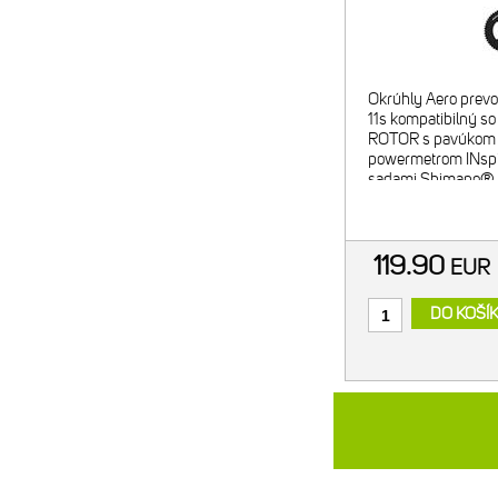
Okrúhly Aero prev
11s kompatibilný s
ROTOR s pavúkom
powermetrom INspid
sadami Shimano® 2
Zároveň je prevodní
kľukami Shimano®
R9200-P, FC-R9
119.90
EU
DO KOŠÍ