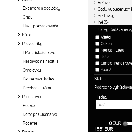
Reťaze
Expandre a podložky
Sady vypletených k
Sedlovky
Gripy
Iné
8
Háky prehadzovača
Filter vyhľadávania 
Kľuky
Všetci
Prevodníky
Gekon
Merida - Diely
LRS príslušenstvo
Rotor
Nástavce na riadítka
Simplo Trend Pow
Your Air
Omotávky
Status
Pevné osky kolies
Podrobné vyhľadáva
Prechodky rámu
Predstavce
Hľadať:
Pedále
Rotor príslušenstvo
Radenie
0 EUR
1 561 EUR