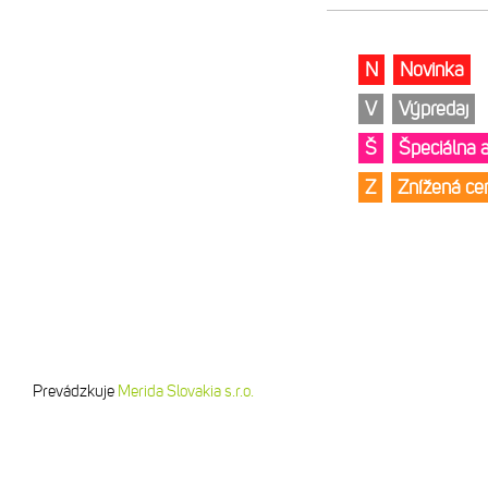
N
Novinka
V
Výpredaj
Š
Špeciálna 
Z
Znížená c
Prevádzkuje
Merida Slovakia s.r.o.