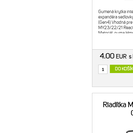
Gumená krytka int
expandéra sedlovk
(Gen4) Vhodná pre
MY23/22/21 Reacto
Materiál: guma Hmo
4.00
EUR
s
DO KOŠÍ
Riadítka M