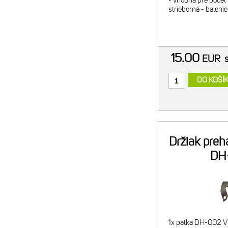
- vhodná pre počet 
strieborná - balenie:
15.00
EUR
DO KOŠÍ
Držiak pre
DH
1x pätka DH-002 V