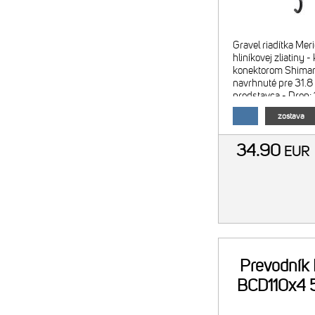
Gravel riadítka Mer
hliníkovej zliatiny 
konektorom Shima
navrhnuté pre 31.
predstavca - Drop:
mm - Flare: 12° - 
zostava
úprava - materiál: hl
34.90
EUR
Prevodník
BCD110x4 5