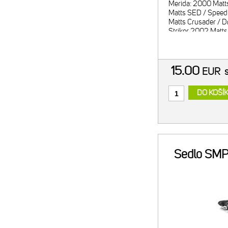
Merida: 2000 Matt
Matts SED / Speed
Matts Crusader / Dri
Striker 2002 Matts 
Fireball / Crossfire
Fireball / Matts UM
15.00
EUR
DO KOŠÍ
Sedlo SMP 