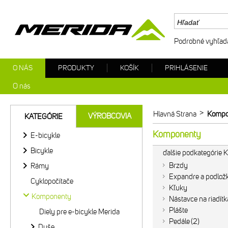
Podrobné vyhľad
O NÁS
PRODUKTY
KOŠÍK
PRIHLÁSENIE
O nás
>
Hlavná Strana
Kompo
VÝROBCOVIA
KATEGÓRIE
Komponenty
E-bicykle
Bicykle
ďalšie podkategórie
Brzdy
Rámy
Expandre a podlož
Cyklopočítače
Kľuky
Komponenty
Nástavce na riadítk
Plášte
Diely pre e-bicykle Merida
Pedále
2
Duše