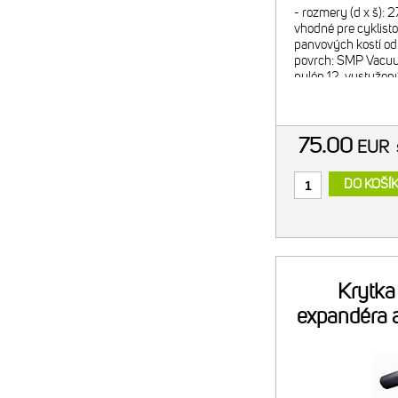
- rozmery (d x š): 
vhodné pre cyklisto
panvových kostí od 
povrch: SMP Vacuu
nylón 12, vystuže
vláknami - výstelka
úroveň hrúbky výst
75.00
EUR
DO KOŠÍ
Krytk
expandéra 
Merida R