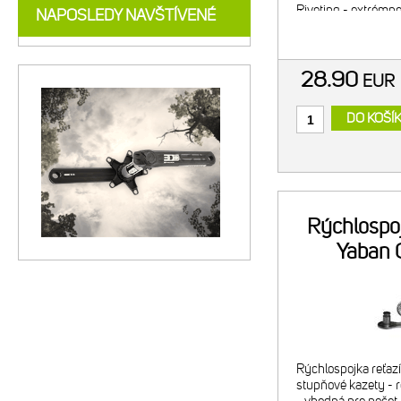
Riveting - extrémn
NAPOSLEDY NAVŠTÍVENÉ
nitov - DHA Chrome
28.90
EU
DO KOŠÍ
Rýchlospoj
Yaban 
Rýchlospojka reťaz
stupňové kazety - 