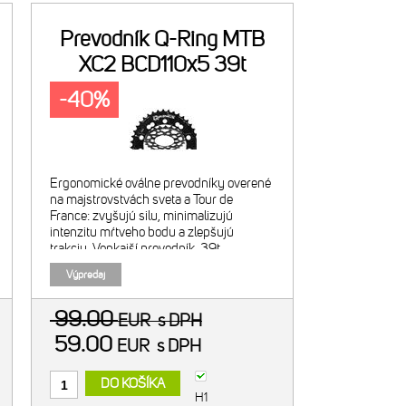
Prevodník Q-Ring MTB
XC2 BCD110x5 39t
čierny
-40%
Ergonomické oválne prevodníky overené
na majstrovstvách sveta a Tour de
France: zvyšujú silu, minimalizujú
intenzitu mŕtveho bodu a zlepšujú
trakciu. Vonkajší prevodník, 39t.
Odporúčaná kombinácia s 26t
Výpredaj
vnútorným prevodníkom. Navrhnuté pre
2x9/10/11
99.00
EUR
s DPH
59.00
EUR
s DPH
DO KOŠÍKA
H1