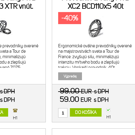
 XTR vnút.
XC2 BCD110x5 40t
-40%
e prevodníky overené
Ergonomické oválne prevodníky overené
veta a Tour de
na majstrovstvách sveta a Tour de
u, minimalizujú
France: zvyšujú silu, minimalizujú
odu a zlepšujú
intenzitu mŕtveho bodu a zlepšujú
cované 7075
trakciu. Vonkajší prevodník, 40t.
nodizované - čierne.
Odporúčaná kombinácia s 27t
Výpredaj
ptimum chainring
vnútorným prevodníkom. Navrhnuté pre
2x9/10 26"
99.00
s DPH
EUR
s DPH
59.00
s DPH
EUR
s DPH
KA
DO KOŠÍKA
H1
H1