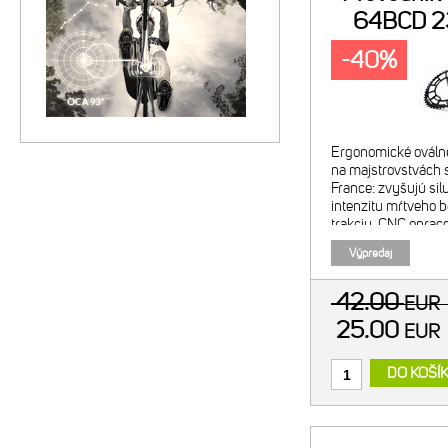
64BCD 23
-40%
Ergonomické ováln
na majstrovstvách s
France: zvyšujú sil
intenzitu mŕtveho b
trakciu. CNC opra
alumínium. Tvrdo a
Výpredaj
Exkluzívny OCP (O
positio
42.00
EUR
25.00
EUR
DO KOŠÍ