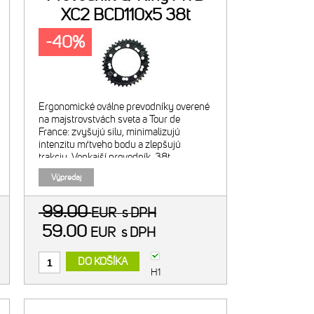
XC2 BCD110x5 38t
-40%
Ergonomické oválne prevodníky overené
na majstrovstvách sveta a Tour de
France: zvyšujú silu, minimalizujú
intenzitu mŕtveho bodu a zlepšujú
trakciu. Vonkajší prevodník, 38t.
Odporúčaná kombinácia s 25t
Výpredaj
vnútorným prevodníkom. Navrhnuté pre
2x9/10/11
99.00
EUR
s DPH
59.00
EUR
s DPH
DO KOŠÍKA
H1