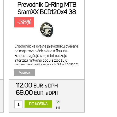
Prevodník Q-Ring MTB
SramXX BCD120x4 38
-38%
Ergonomické oválne prevodníky overené
na majstrovstvách sveta a Tour de
France: zvyšujú silu, minimalizujú
intenzitu mŕtveho bodu a zlepšujú
trakciu. Vonkajší prevodník 38t/ 120BCD
SRAM. Odporúčaná kombinácia s 26t
Výpredaj
vnútorným prevodníkom. Navrhnuté pr
112.00
EUR
s DPH
69.00
EUR
s DPH
DO KOŠÍKA
H1