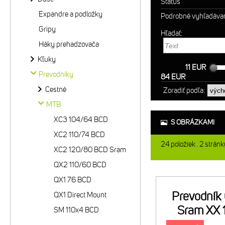
Status
Expandre a podložky
Podrobné vyhľadáva
Gripy
Hľadať:
Háky prehadzovača
Kľuky
11 EUR
Prevodníky
84 EUR
Cestné
Zoradiť podľa:
MTB
XC3 104/64 BCD
S OBRÁZKAMI
XC2 110/74 BCD
24
položiek
2
stránk
XC2 120/80 BCD Sram
QX2 110/60 BCD
QX1 76 BCD
Prevodník
QX1 Direct Mount
Sram XX
SM 110x4 BCD