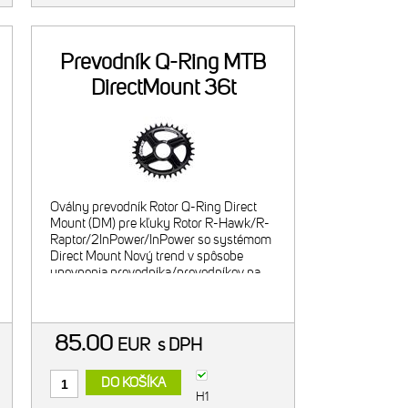
Prevodník Q-Ring MTB
DirectMount 36t
Oválny prevodník Rotor Q-Ring Direct
Mount (DM) pre kľuky Rotor R-Hawk/R-
Raptor/2InPower/InPower so systémom
Direct Mount Nový trend v spôsobe
upevnenia prevodníka/prevodníkov na
kľuky, zároveň aj ľahšie riešenie vyústil
do sytému Direct Mount - priama
85.00
EUR
s DPH
DO KOŠÍKA
H1