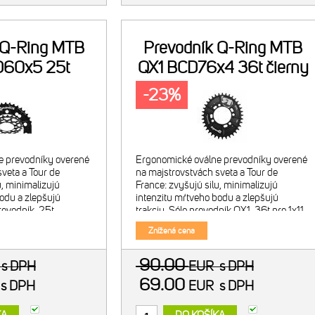
 Q-Ring MTB
Prevodník Q-Ring MTB
D60x5 25t
QX1 BCD76x4 36t čierny
erny
-23%
e prevodníky overené
Ergonomické oválne prevodníky overené
veta a Tour de
na majstrovstvách sveta a Tour de
u, minimalizujú
France: zvyšujú silu, minimalizujú
odu a zlepšujú
intenzitu mŕtveho bodu a zlepšujú
revodník, 25t.
trakciu. Sólo prevodník QX1, 36t pre 1x11
ácia s 38t vonkajšim
MTB bicykle. Ovalita: 12,5% CNC
Znížená cena
hnuté pre 2x9/10/11
opracované 7075 alumínium. Tvrd
90.00
R
s DPH
EUR
s DPH
69.00
R
s DPH
EUR
s DPH