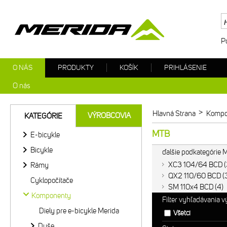
P
O NÁS
PRODUKTY
KOŠÍK
PRIHLÁSENIE
O nás
>
Hlavná Strana
Kompo
VÝROBCOVIA
KATEGÓRIE
MTB
E-bicykle
Bicykle
ďalšie podkategórie
XC3 104/64 BCD
Rámy
QX2 110/60 BCD
Cyklopočítače
SM 110x4 BCD
4
Komponenty
Filter vyhľadávania 
Diely pre e-bicykle Merida
Všetci
Duše