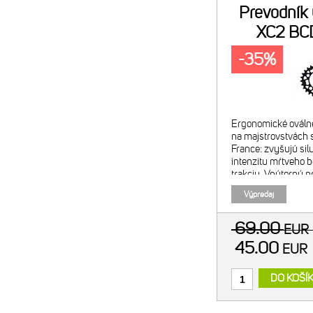
Prevodník
XC2 BC
-35%
Ergonomické ováln
na majstrovstvách s
France: zvyšujú sil
intenzitu mŕtveho b
trakciu. Vnútorný p
Odporúčaná kombin
Výpredaj
prevodníkom. Navr
69.00
EU
45.00
EUR
DO KOŠÍ