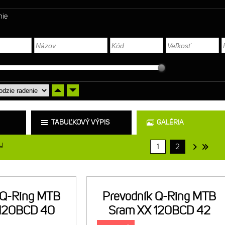
nie
TABUĽKOVÝ VÝPIS
GALÉRIA
y
1
2
 Q-Ring MTB
Prevodník Q-Ring MTB
 120BCD 40
Sram XX 120BCD 42