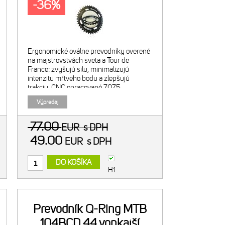
-36%
Ergonomické oválne prevodníky overené
na majstrovstvách sveta a Tour de
France: zvyšujú silu, minimalizujú
intenzitu mŕtveho bodu a zlepšujú
trakciu. CNC opracované 7075
alumínium. Tvrdo anodizované - čierny.
Výpredaj
Vnútorný prevodník 28t/ 80BCD.
Kompatibi
77.00
EUR
s DPH
49.00
EUR
s DPH
DO KOŠÍKA
H1
Prevodník Q-Ring MTB
104BCD 44 vonkajší