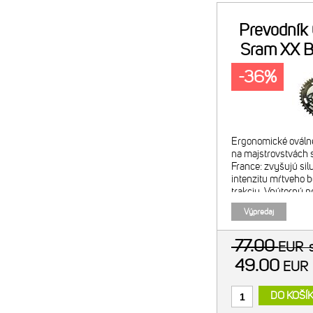
Prevodník
Sram XX 
-36%
Ergonomické ováln
na majstrovstvách s
France: zvyšujú sil
intenzitu mŕtveho b
trakciu. Vnútorný 
SRAM. Odporúčaná 
Výpredaj
vonkajšim prevodn
77.00
EUR
49.00
EU
DO KOŠÍ