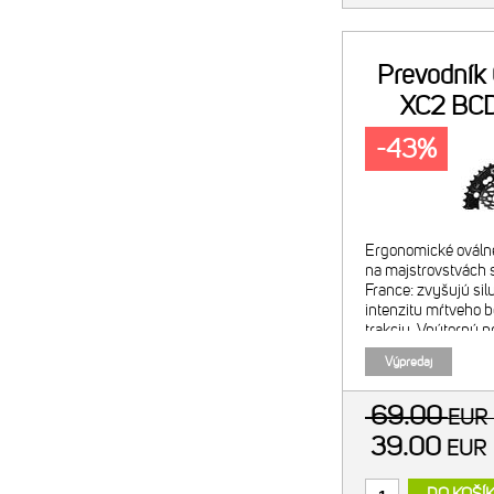
Prevodník
XC2 BC
či
-43%
Ergonomické ováln
na majstrovstvách s
France: zvyšujú sil
intenzitu mŕtveho b
trakciu. Vnútorný p
Odporúčaná kombin
Výpredaj
prevodníkom. Navr
69.00
EU
39.00
EU