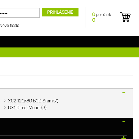
PRIHLÁSENIE
0
položiek
0
Nové heslo
XC2 120/80 BCD Sram
7
QX1 Direct Mount
3