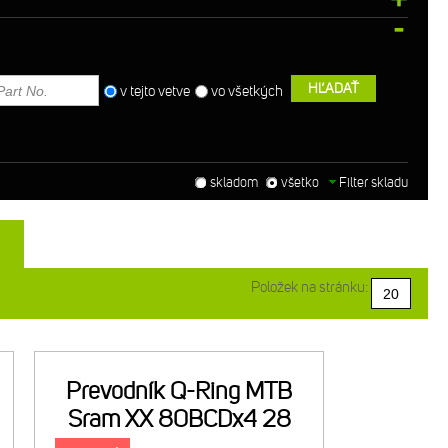
HĽADAŤ
v tejto vetve
vo všetkých
skladom
všetko
Filter skladu
Položek na stránku:
Prevodník Q-Ring MTB
Sram XX 80BCDx4 28