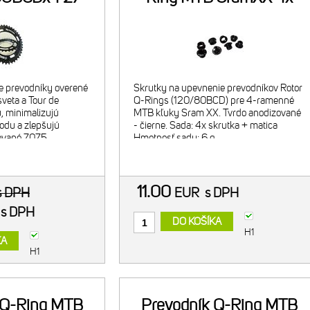
e prevodníky overené
Skrutky na upevnenie prevodníkov Rotor
veta a Tour de
Q-Rings (120/80BCD) pre 4-ramenné
u, minimalizujú
MTB kľuky Sram XX. Tvrdo anodizované
odu a zlepšujú
- čierne. Sada: 4x skrutka + matica
cované 7075
Hmotnosť sady: 6 g
nodizované - čierny.
k 27t/ 80BCD.
11.00
s DPH
EUR
s DPH
R
s DPH
DO KOŠÍKA
H1
KA
H1
 Q-Ring MTB
Prevodník Q-Ring MTB