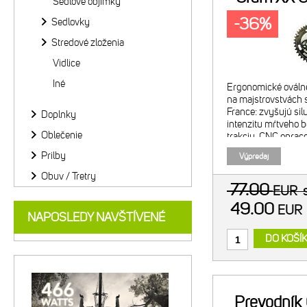
Sedlové objímky
-36%
Sedlovky
Stredové zloženia
Vidlice
Iné
Ergonomické ováln
na majstrovstvách s
France: zvyšujú sil
Doplnky
intenzitu mŕtveho b
Oblečenie
trakciu. CNC opra
alumínium. Tvrdo a
Prilby
Výpredaj
Vnútorný prevodní
Kompatibi
Obuv / Tretry
77.00
EUR
49.00
EU
NAPOSLEDY NAVŠTÍVENÉ
DO KOŠÍ
Prevodník