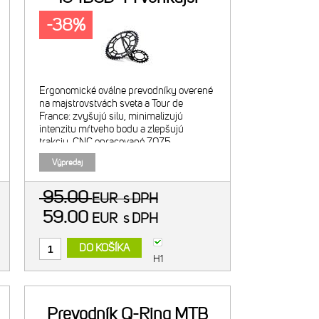
-38%
Ergonomické oválne prevodníky overené
na majstrovstvách sveta a Tour de
France: zvyšujú silu, minimalizujú
intenzitu mŕtveho bodu a zlepšujú
trakciu. CNC opracované 7075
alumínium. Tvrdo anodizované - čierne.
Výpredaj
Exkluzívny OCP (Optimum chainring
positio
95.00
EUR
s DPH
59.00
EUR
s DPH
DO KOŠÍKA
H1
Prevodník Q-Ring MTB