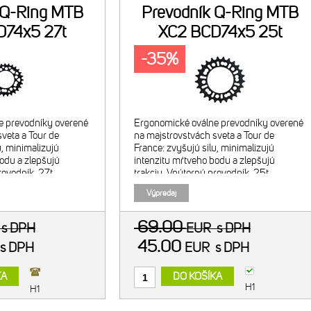
 Q-Ring MTB
Prevodník Q-Ring MTB
D74x5 27t
XC2 BCD74x5 25t
-35%
e prevodníky overené
Ergonomické oválne prevodníky overené
veta a Tour de
na majstrovstvách sveta a Tour de
u, minimalizujú
France: zvyšujú silu, minimalizujú
odu a zlepšujú
intenzitu mŕtveho bodu a zlepšujú
revodník, 27t.
trakciu. Vnútorný prevodník, 25t.
ácia s 40t vonkajšim
Odporúčaná kombinácia s 38t vonkajšim
Výpredaj
hnuté pre 2x9/10 26"
prevodníkom. Navrhnuté pre 2x9/10 29"
69.00
R
s DPH
EUR
s DPH
45.00
s DPH
EUR
s DPH
KA
DO KOŠÍKA
H1
H1