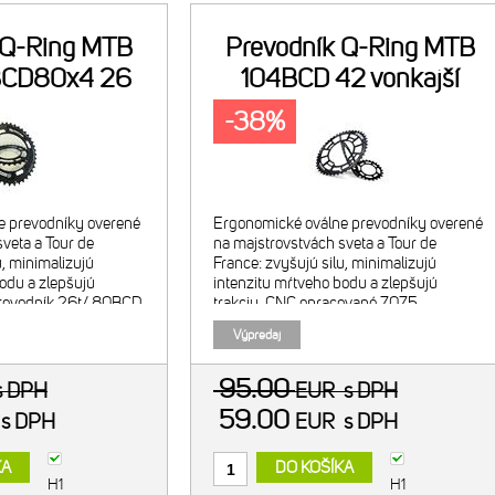
 Q-Ring MTB
Prevodník Q-Ring MTB
BCD80x4 26
104BCD 42 vonkajší
čierny
-38%
e prevodníky overené
Ergonomické oválne prevodníky overené
veta a Tour de
na majstrovstvách sveta a Tour de
u, minimalizujú
France: zvyšujú silu, minimalizujú
odu a zlepšujú
intenzitu mŕtveho bodu a zlepšujú
prevodník 26t/ 80BCD
trakciu. CNC opracované 7075
kombinácia s 38t
alumínium. Tvrdo anodizované - čierne.
Výpredaj
íkom. Navrhnuté pre
Exkluzívny OCP (Optimum chainring
positio
95.00
s DPH
EUR
s DPH
59.00
R
s DPH
EUR
s DPH
KA
DO KOŠÍKA
H1
H1