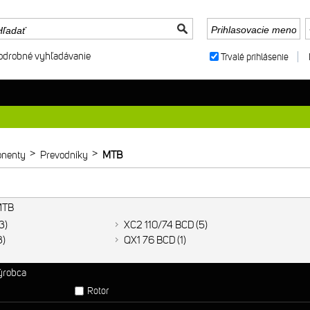
odrobné vyhľadávanie
Trvalé prihlásenie
>
>
nenty
Prevodníky
MTB
 MTB
3
XC2 110/74 BCD
5
3
QX1 76 BCD
1
výrobca
Rotor