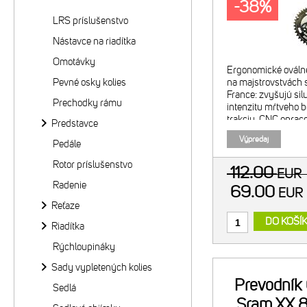
-38%
LRS príslušenstvo
Nástavce na riadítka
Omotávky
Ergonomické ováln
Pevné osky kolies
na majstrovstvách s
France: zvyšujú sil
Prechodky rámu
intenzitu mŕtveho b
trakciu. CNC opra
Predstavce
alumínium. Tvrdo a
Výpredaj
Pedále
Vonkajší prevodník
Kompatib
Rotor príslušenstvo
112.00
EUR
Radenie
69.00
EU
Reťaze
DO KOŠÍ
Riadítka
Rýchloupináky
Sady vypletených kolies
Prevodník
Sedlá
Sram XX 