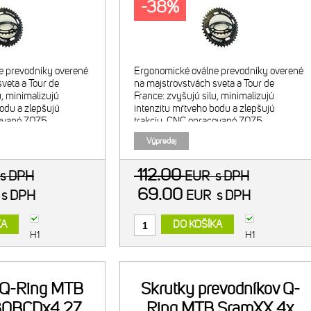
-38%
e prevodníky overené
Ergonomické oválne prevodníky overené
veta a Tour de
na majstrovstvách sveta a Tour de
u, minimalizujú
France: zvyšujú silu, minimalizujú
odu a zlepšujú
intenzitu mŕtveho bodu a zlepšujú
cované 7075
trakciu. CNC opracované 7075
nodizované - čierny.
alumínium. Tvrdo anodizované - čierny.
Výpredaj
 40t/ 120BCD.
Vonkajší prevodník 42t/ 120BCD.
Kompatib
112.00
s DPH
EUR
s DPH
69.00
R
s DPH
EUR
s DPH
KA
DO KOŠÍKA
H1
H1
 Q-Ring MTB
Skrutky prevodníkov Q-
80BCDx4 27
Ring MTB SramXX 4x