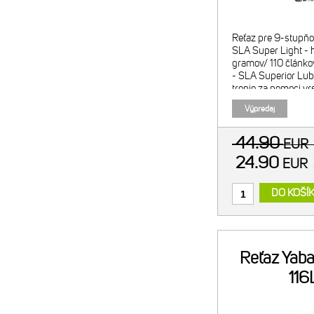
Reťaz pre 9-stupňo
SLA Super Light - 
gramov/ 110 článkov
- SLA Superior Lubr
trenie za pomoci vr
špeciálny materiál 
Výpredaj
44.90
EUR
24.90
EUR
DO KOŠÍ
Reťaz Yaba
116