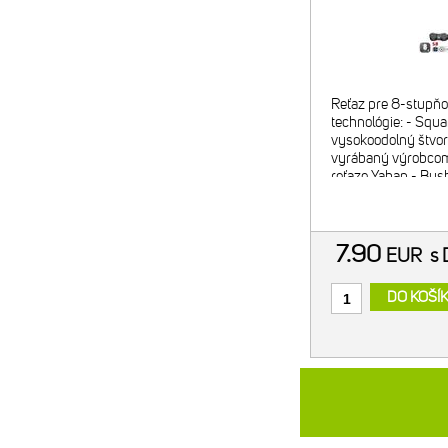
Reťaz pre 8-stupňo
technológie: - Squar
vysokoodolný štvor
vyrábaný výrobcom
reťaze Yaban - Bus
púzdra) - nová tec
7.90
EUR
s
DO KOŠÍ