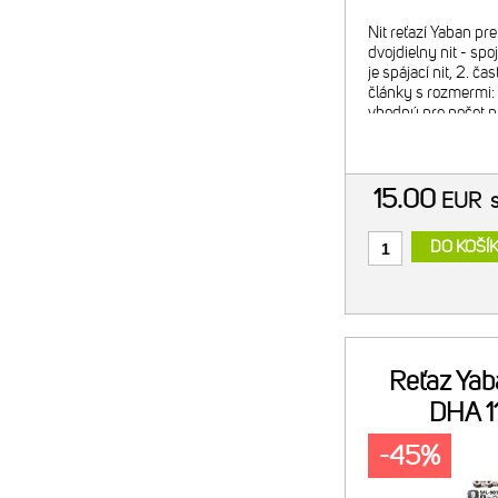
Nit reťazí Yaban pr
dvojdielny nit - spo
je spájací nit, 2. čas
články s rozmermi: 
vhodný pre počet pa
čierna - balenie: bli
15.00
EUR
DO KOŠÍ
Reťaz Ya
DHA 1
-45%