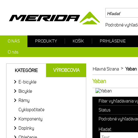
Podrobné vyhľad
O NÁS
PRODUKTY
KOŠÍK
PRIHLÁSENIE
O nás
>
Hlavná Strana
Yaban
VÝROBCOVIA
KATEGÓRIE
Yaban
E-bicykle
Bicykle
Rámy
Filter vyhľadávania 
Cyklopočítače
Status
Komponenty
Podrobné vyhľadáva
Doplnky
Hľadať:
Oblečenie