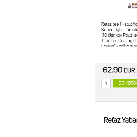
Reťaz pre 11-stupň
Super Light - hmot
110 článkov Použité 
Titanium Coating (
úprava) - celková 
reťaze nitridom tit
62.90
EU
DO KOŠÍ
Reťaz Yaba