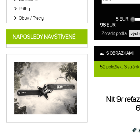
Prilby
Obuv / Tretry
5 EUR
98 EUR
Zoradiť podľa:
NAPOSLEDY NAVŠTÍVENÉ
S OBRÁZKAMI
52
položiek
3
stránk
Nit 9r reť
6