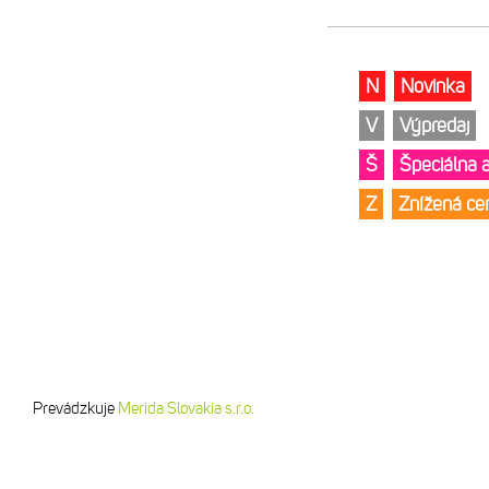
N
Novinka
V
Výpredaj
Š
Špeciálna 
Z
Znížená c
Prevádzkuje
Merida Slovakia s.r.o.