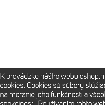
K prevádzke nášho webu eshop.m
cookies. Cookies sú súbory slúži
na meranie jeho funkčnosti a vše
spokojnosti. Používaním tohto we