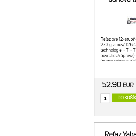
Reťaz pre 12-stupň
273 gramov/ 126 č
technológie: - Ti - 
povrchová úprava) 
úprava reťaze nitri
napomáha ku max
52.90
EUR
DO KOŠÍ
Reťaz Yab