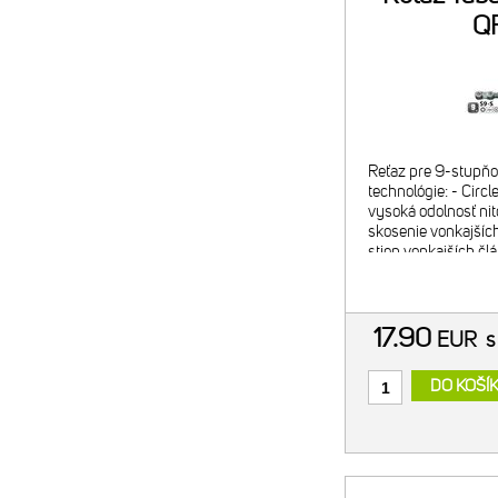
Q
Reťaz pre 9-stupňo
technológie: - Circl
vysoká odolnosť nit
skosenie vonkajšíc
stien vonkajších čl
znižuje trenie pri ra
17.90
EUR
s
DO KOŠÍ