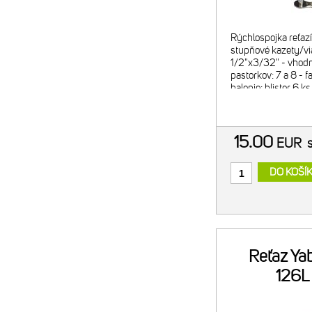
Rýchlospojka reťazí
stupňové kazety/vi
1/2"x3/32" - vhodn
pastorkov: 7 a 8 - f
balenie: blister 6 ks
15.00
EUR
DO KOŠÍ
Reťaz Ya
126L