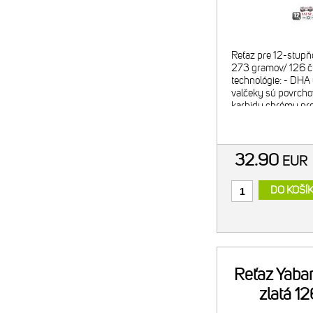
Reťaz pre 12-stupň
273 gramov/ 126 č
technológie: - DHA
valčeky sú povrcho
karbidu chrómu pre
vytvrdenie - DHA 
32.90
EUR
DO KOŠÍ
Reťaz Yaba
zlatá 1