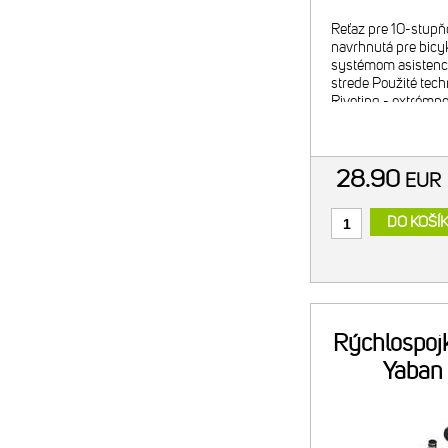
Reťaz pre 10-stupň
navrhnutá pre bicyk
systémom asistenci
strede Použité techn
Riveting - extrémn
nitov - DHA Chrome
28.90
EU
DO KOŠÍ
Rýchlospojk
Yaban