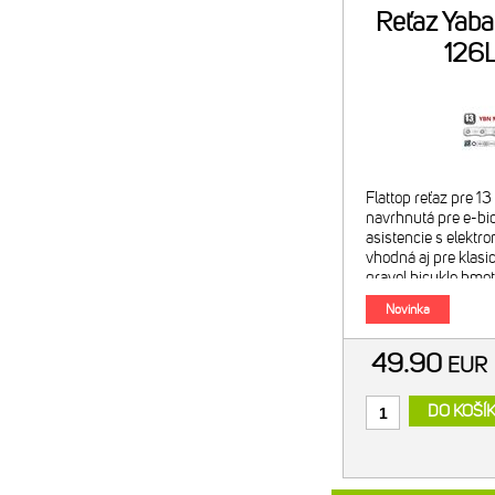
Reťaz Yab
126
Flattop reťaz pre 1
navrhnutá pre e-b
asistencie s elektr
vhodná aj pre klasi
gravel bicykle hmo
126 článkov + MK13
Novinka
49.90
EU
DO KOŠÍ