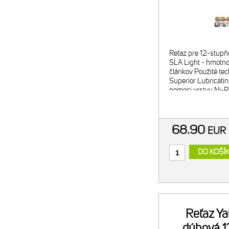
Reťaz pre 12-stupň
SLA Light - hmotno
článkov Použité tec
Superior Lubricating
pomoci vrstvy Ni-P
materiál pre predĺž
68.90
EU
DO KOŠÍ
Reťaz Ya
dúhová 