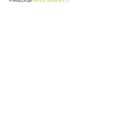
Prevádzkuje
Merida Slovakia s.r.o.