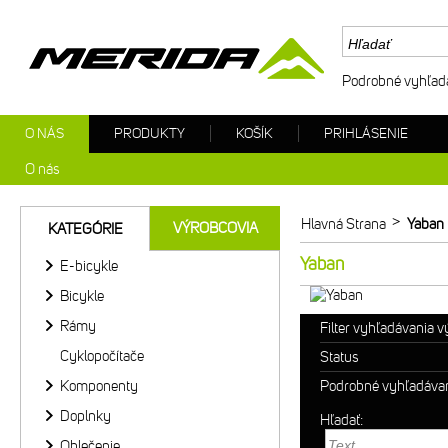
Podrobné vyhľad
O NÁS
PRODUKTY
KOŠÍK
PRIHLÁSENIE
O nás
>
Hlavná Strana
Yaban
VÝROBCOVIA
KATEGÓRIE
Yaban
E-bicykle
Bicykle
Rámy
Filter vyhľadávania 
Cyklopočítače
Status
Komponenty
Podrobné vyhľadáva
Doplnky
Hľadať:
Oblečenie