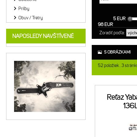
Prilby
Obuv / Tretry
5 EUR
98 EUR
Zoradiť podľa:
NAPOSLEDY NAVŠTÍVENÉ
S OBRÁZKAMI
52
položiek
3
stránk
Reťaz Ya
136